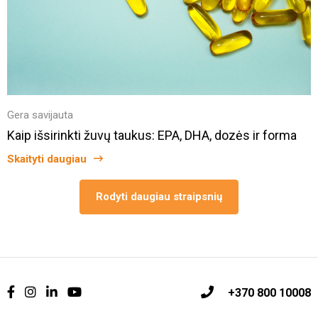
Gera savijauta
Kaip išsirinkti žuvų taukus: EPA, DHA, dozės ir forma
Skaityti daugiau
Rodyti daugiau straipsnių
+370 800 10008