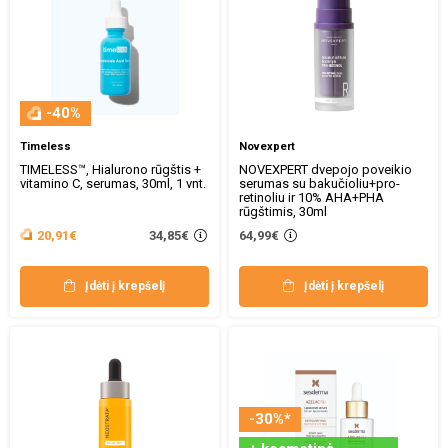
-40%
Timeless
Novexpert
TIMELESS™, Hialurono rūgštis +
NOVEXPERT dvepojo poveikio
vitamino C, serumas, 30ml, 1 vnt.
serumas su bakučioliu+pro-
retinoliu ir 10% AHA+PHA
rūgštimis, 30ml
34,85€
20,91€
64,99€
Įdėti į krepšelį
Įdėti į krepšelį
-30%*