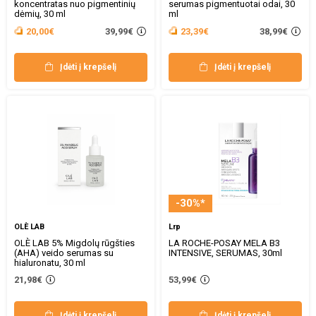
koncentratas nuo pigmentinių
serumas pigmentuotai odai, 30
dėmių, 30 ml
ml
39,99€
38,99€
20,00€
23,39€
Įdėti į krepšelį
Įdėti į krepšelį
-30%*
OLÈ LAB
Lrp
OLÈ LAB 5% Migdolų rūgšties
LA ROCHE-POSAY MELA B3
(AHA) veido serumas su
INTENSIVE, SERUMAS, 30ml
hialuronatu, 30 ml
21,98€
53,99€
Įdėti į krepšelį
Įdėti į krepšelį