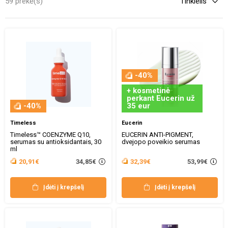
59 prekė(s)
-40%
+ kosmetinė
perkant Eucerin už
-40%
35 eur
Timeless
Eucerin
Timeless™ COENZYME Q10,
EUCERIN ANTI-PIGMENT,
serumas su antioksidantais, 30
dvejopo poveikio serumas
ml
34,85€
53,99€
20,91€
32,39€
Įdėti į krepšelį
Įdėti į krepšelį