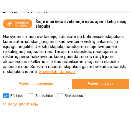
Pasiūlymai ir akcijos
Šioje interneto svetainėje naudojami kelių rūšių
slapukai.
Vakcinavimo tvarka ir taisyklės
Naršydami mūsų svetainėje, sutinkate su būtinaisiais slapukais,
Kontaktai ir Karjera
kurie automatiškai įjungiami, kad svetainė veiktų tinkamai, jų
išjungti negalite. Dėl kitų slapukų naudojimo šioje svetainėje
reikalingas jūsų sutikimas. Tai apima slapukus, naudojamus
Taisyklės ir politika
reklamų personalizavimui, kurie padeda mums rodyti jums
aktualesnius skelbimus. Toliau pateikiame visų rūšių slapukų
apibūdinimus. Sutikimą naudoti slapukus galite betkada atšaukti,
o slapukus ištrinti.
Sužinokite daugiau
Valstybinė vaistų kontrolės tarnyba
Patvirtinti pažymėtus
Patvirtinti visus
prie Lietuvos Respublikos sveikatos apsaugos ministerijos
Studentų g. 45A, 08107 Vilnius | +370 5 263 9264
www.vvkt.lt | vvkt@vvkt.lt
Būtinieji
Statistiniai
Rinkodaros
Filtrai
Rodyti informaciją
© Gintarinė vaistinė