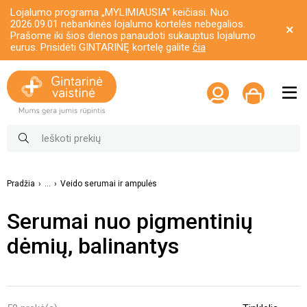
Lojalumo programa „MYLIMIAUSIA“ keičiasi. Nuo
2026.09.01 nebankinės lojalumo kortelės nebegalios.
Prašome iki šios dienos panaudoti sukauptus lojalumo
eurus. Prisidėti GINTARINĘ kortelę galite
čia
Pradžia
...
Veido serumai ir ampulės
Serumai nuo pigmentinių
dėmių, balinantys