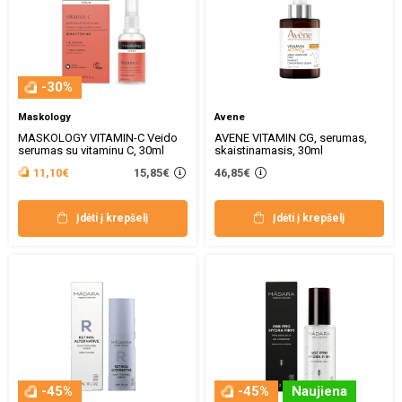
-30%
Maskology
Avene
MASKOLOGY VITAMIN-C Veido
AVENE VITAMIN CG, serumas,
serumas su vitaminu C, 30ml
skaistinamasis, 30ml
15,85€
11,10€
46,85€
Įdėti į krepšelį
Įdėti į krepšelį
-45%
-45%
Naujiena