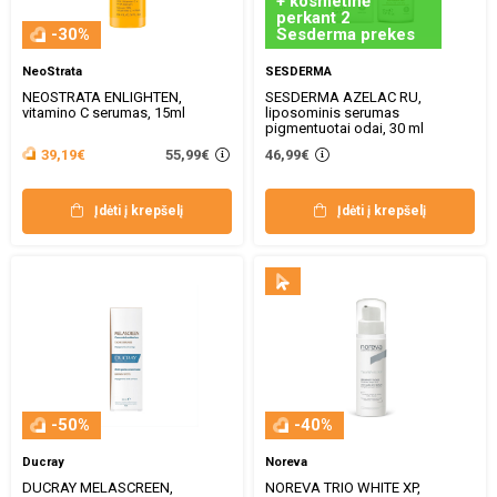
+ kosmetinė
perkant 2
-30%
Sesderma prekes
NeoStrata
SESDERMA
NEOSTRATA ENLIGHTEN,
SESDERMA AZELAC RU,
vitamino C serumas, 15ml
liposominis serumas
pigmentuotai odai, 30 ml
55,99€
39,19€
46,99€
Įdėti į krepšelį
Įdėti į krepšelį
-50%
-40%
Ducray
Noreva
DUCRAY MELASCREEN,
NOREVA TRIO WHITE XP,