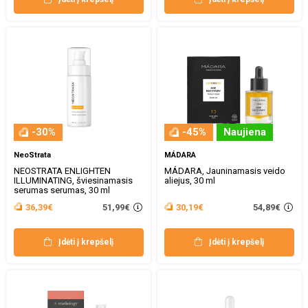
-30%
-45%
Naujiena
NeoStrata
MÁDARA
NEOSTRATA ENLIGHTEN
MÁDARA, Jauninamasis veido
ILLUMINATING, šviesinamasis
aliejus, 30 ml
serumas serumas, 30 ml
51,99€
54,89€
36,39€
30,19€
Įdėti į krepšelį
Įdėti į krepšelį