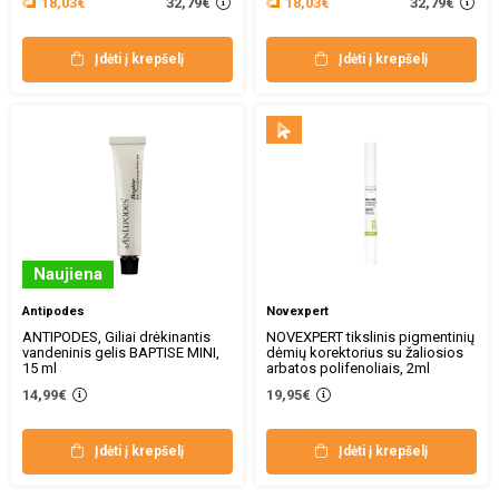
32,79€
32,79€
18,03€
18,03€
Įdėti į krepšelį
Įdėti į krepšelį
Naujiena
Antipodes
Novexpert
ANTIPODES, Giliai drėkinantis
NOVEXPERT tikslinis pigmentinių
vandeninis gelis BAPTISE MINI,
dėmių korektorius su žaliosios
15 ml
arbatos polifenoliais, 2ml
14,99€
19,95€
Įdėti į krepšelį
Įdėti į krepšelį