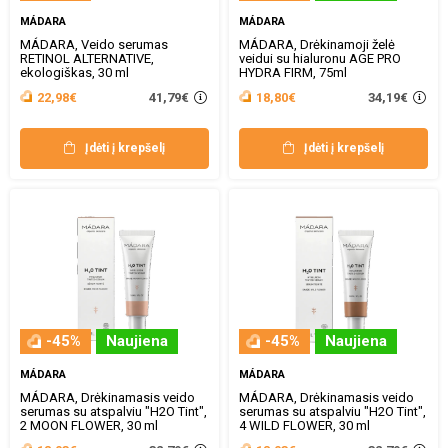
MÁDARA
MÁDARA
MÁDARA, Veido serumas
MÁDARA, Drėkinamoji želė
RETINOL ALTERNATIVE,
veidui su hialuronu AGE PRO
ekologiškas, 30 ml
HYDRA FIRM, 75ml
41,79€
34,19€
22,98€
18,80€
Įdėti į krepšelį
Įdėti į krepšelį
-45%
Naujiena
-45%
Naujiena
MÁDARA
MÁDARA
MÁDARA, Drėkinamasis veido
MÁDARA, Drėkinamasis veido
serumas su atspalviu "H2O Tint",
serumas su atspalviu "H2O Tint",
2 MOON FLOWER, 30 ml
4 WILD FLOWER, 30 ml