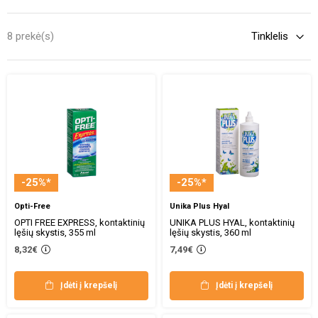
8 prekė(s)
-25%*
-25%*
Opti-Free
Unika Plus Hyal
OPTI FREE EXPRESS, kontaktinių
UNIKA PLUS HYAL, kontaktinių
lęšių skystis, 355 ml
lęšių skystis, 360 ml
8,32€
7,49€
Įdėti į krepšelį
Įdėti į krepšelį