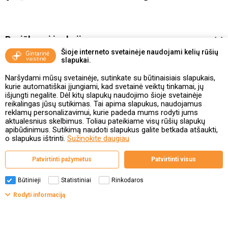
Pasiūlymai ir akcijos
Šioje interneto svetainėje naudojami kelių rūšių
slapukai.
Vakcinavimo tvarka ir taisyklės
Naršydami mūsų svetainėje, sutinkate su būtinaisiais slapukais,
Kontaktai ir Karjera
kurie automatiškai įjungiami, kad svetainė veiktų tinkamai, jų
išjungti negalite. Dėl kitų slapukų naudojimo šioje svetainėje
reikalingas jūsų sutikimas. Tai apima slapukus, naudojamus
Taisyklės ir politika
reklamų personalizavimui, kurie padeda mums rodyti jums
aktualesnius skelbimus. Toliau pateikiame visų rūšių slapukų
apibūdinimus. Sutikimą naudoti slapukus galite betkada atšaukti,
o slapukus ištrinti.
Sužinokite daugiau
Valstybinė vaistų kontrolės tarnyba
Patvirtinti pažymėtus
Patvirtinti visus
prie Lietuvos Respublikos sveikatos apsaugos ministerijos
Studentų g. 45A, 08107 Vilnius | +370 5 263 9264
www.vvkt.lt | vvkt@vvkt.lt
Būtinieji
Statistiniai
Rinkodaros
Filtrai
Rodyti informaciją
© Gintarinė vaistinė