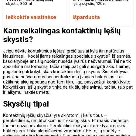
skystis, 360 ml
lęšių skystis, 120 ml
Ieškokite vaistinėse
Išparduota
Kam reikalingas kontaktinių lęšių
skystis?
Jeigu dėvite kontaktinius lęšius, greičiausiai kyla itin natūralus
klausimas – kodėl jiems reikalingas specialus skystis? Iš esmės,
kasdienybėje ant šių nuolat nusėda įvairūs nešvarumai. Tai ne tik
apsunkina matomumą, tačiau taip pat gali sudirginti akis. Laimei,
pagelbėti gali kokybiškas kontaktinių lęšių skystis. Šis efektyviai
pašalina nešvarumus bei neutralizuoja įvairias bakterijas. Tai
užtikrina akių apsaugą nuo tam tikrų ligų, pavyzdžiui, konjuktyvito.
Kokybiškas lęšių skystis tinka ne tik šių skalavimui, tačiau taip pat
ir laikymui nakties metu.
Skysčių tipai
Kontaktinių lęšių skysčiai yra skirstomi į kelis tipus –
peroksidinius, multifunkcinius ir ekologiškus. Pirmasis variantas
turi nemažai privalumų. Peroksidiniai skysčiai efektyviai naikina
bakterijas ir tinka alergiškiems žmonėms. Be to, jų sudėtyje