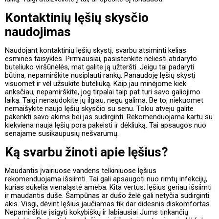
Kontaktinių lęšių skysčio
naudojimas
Naudojant kontaktinių lęšių skystį, svarbu atsiminti kelias
esmines taisykles. Pirmiausiai, pasistenkite neliesti atidaryto
buteliuko viršūnėlės, mat galite ją užteršti. Jeigu tai padaryti
būtina, nepamirškite nusiplauti rankų. Panaudoję lęšių skystį
visuomet ir vėl užsukite buteliuką. Kaip jau minėjome kiek
anksčiau, nepamirškite, jog tirpalai taip pat turi savo galiojimo
laiką. Taigi nenaudokite jų ilgiau, negu galima. Be to, niekuomet
nemaišykite naujo lęšių skysčio su senu. Tokiu atveju galite
pakenkti savo akims bei jas sudirginti. Rekomenduojama kartu su
kiekviena nauja lęšių pora pakeisti ir dėkliuką. Tai apsaugos nuo
senajame susikaupusių nešvarumų.
Ką svarbu žinoti apie lęšius?
Maudantis įvairiuose vandens telkiniuose lęšius
rekomenduojama išsiimti. Tai gali apsaugoti nuo rimtų infekcijų,
kurias sukelia vienaląstė ameba. Kita vertus, lęšius geriau išsiimti
ir maudantis duše. Šampūnas ar dušo želė gali netyčia sudirginti
akis. Visgi, dėvint lęšius jaučiamas tik dar didesnis diskomfortas.
Nepamirškite įsigyti kokybiškų ir labiausiai Jums tinkančių