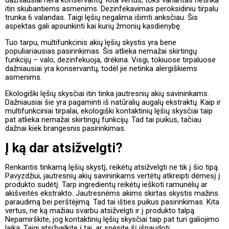
dažniausiai nėra konservantų. Kita vertus, toks variantas netinka
itin skubantiems asmenims. Dezinfekavimas peroksidiniu tirpalu
trunka 6 valandas. Taigi lęšių negalima išimti anksčiau. Šis
aspektas gali apsunkinti kai kurių žmonių kasdienybę.
Tuo tarpu, multifunkcinis akių lęšių skystis yra bene
populiariausias pasirinkimas. Šis atlieka nemažai skirtingų
funkcijų – valo, dezinfekuoja, drėkina. Visgi, tokiuose tirpaluose
dažniausiai yra konservantų, todėl jie netinka alergiškiems
asmenims.
Ekologiški lęšių skysčiai itin tinka jautresnių akių savininkams.
Dažniausiai šie yra pagaminti iš natūralių augalų ekstraktų. Kaip ir
multifunkciniai tirpalai, ekologiški kontaktinių lęšių skysčiai taip
pat atlieka nemažai skirtingų funkcijų. Tad tai puikus, tačiau
dažnai kiek brangesnis pasirinkimas.
Į ką dar atsižvelgti?
Renkantis tinkamą lęšių skystį, reikėtų atsižvelgti ne tik į šio tipą.
Pavyzdžiui, jautresnių akių savininkams vertėtų atkreipti dėmesį į
produkto sudėtį. Tarp ingredientų reikėtų ieškoti ramunėlių ar
akišveitės ekstrakto. Jautresnėms akims skirtas skystis mažins
paraudimą bei perštėjimą. Tad tai išties puikus pasirinkimas. Kita
vertus, ne ką mažiau svarbu atsižvelgti ir į produkto talpą.
Nepamirškite, jog kontaktinių lęšių skysčiai taip pat turi galiojimo
laiką. Taigi atsižvelkite į tai, ar spėsite šį išnaudoti.