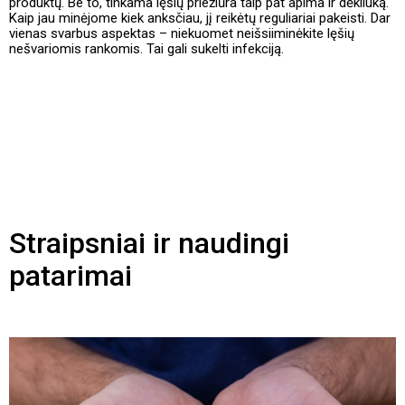
produktų. Be to, tinkama lęšių priežiūra taip pat apima ir dėkliuką.
Kaip jau minėjome kiek anksčiau, jį reikėtų reguliariai pakeisti. Dar
vienas svarbus aspektas – niekuomet neišsiiminėkite lęšių
nešvariomis rankomis. Tai gali sukelti infekciją.
Straipsniai ir naudingi
patarimai