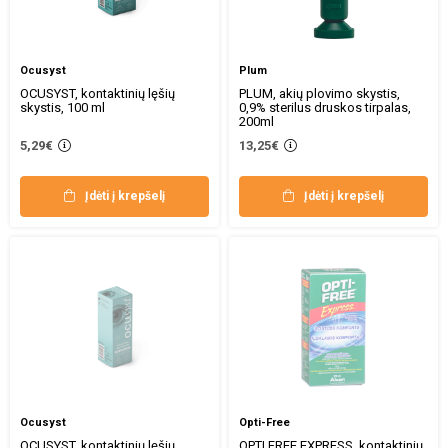
Ocusyst
Plum
OCUSYST, kontaktinių lęšių
PLUM, akių plovimo skystis,
skystis, 100 ml
0,9% sterilus druskos tirpalas,
200ml
5,29€
13,25€
Įdėti į krepšelį
Įdėti į krepšelį
Ocusyst
Opti-Free
OCUSYST, kontaktinių lęšių
OPTI FREE EXPRESS, kontaktinių