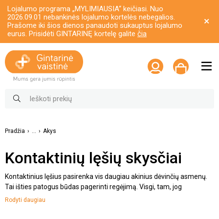
Lojalumo programa „MYLIMIAUSIA“ keičiasi. Nuo
2026.09.01 nebankinės lojalumo kortelės nebegalios.
Prašome iki šios dienos panaudoti sukauptus lojalumo
eurus. Prisidėti GINTARINĘ kortelę galite
čia
Pradžia
...
Akys
Kontaktinių lęšių skysčiai
Kontaktinius lęšius pasirenka vis daugiau akinius dėvinčių asmenų.
Tai išties patogus būdas pagerinti regėjimą. Visgi, tam, jog
apsaugotumėte akis nuo sudirgimo, svarbu rūpintis kontaktiniais
Rodyti daugiau
lęšiais. Viena iš esminių užduočių – tai tinkamas jų dezinfekavimas.
Laimei, pagelbėti gali kokybiškas, lęšiams skirtas skystis.