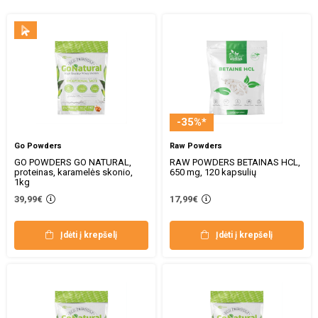
-35%*
Go Powders
Raw Powders
GO POWDERS GO NATURAL,
RAW POWDERS BETAINAS HCL,
proteinas, karamelės skonio,
650 mg, 120 kapsulių
1kg
39,99€
17,99€
Įdėti į krepšelį
Įdėti į krepšelį