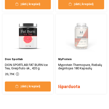
Įdėti į krepšelį
Įdėti į krepšelį
Dion Sportlab
MyProtein
DION SPORTLAB FAT BURN Ice
Myprotein Thermopure, Riebalų
Tea, Greipfruto sk., 420 g
degintojas 180 Kapsulių
20,79€
Išparduota
Įdėti į krepšelį