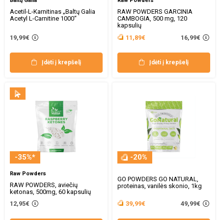
Baltų Galia
Raw Powders
Acetil-L-Karnitinas „Baltų Galia
RAW POWDERS GARCINIA
Acetyl L-Carnitine 1000“
CAMBOGIA, 500 mg, 120
kapsulių
16,99€
19,99€
11,89€
Įdėti į krepšelį
Įdėti į krepšelį
-35%*
-20%
Raw Powders
GO POWDERS GO NATURAL,
RAW POWDERS, aviečių
proteinas, vanilės skonio, 1kg
ketonas, 500mg, 60 kapsulių
49,99€
12,95€
39,99€