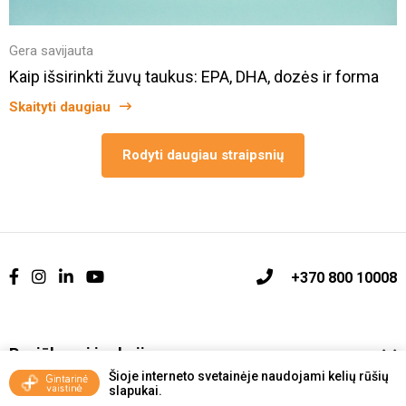
Gera savijauta
Kaip išsirinkti žuvų taukus: EPA, DHA, dozės ir forma
Skaityti daugiau
Rodyti daugiau straipsnių
+370 800 10008
Pasiūlymai ir akcijos
Šioje interneto svetainėje naudojami kelių rūšių
slapukai.
Vakcinavimo tvarka ir taisyklės