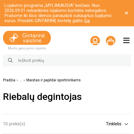
Lojalumo programa „MYLIMIAUSIA“ keičiasi. Nuo
2026.09.01 nebankinės lojalumo kortelės nebegalios.
Prašome iki šios dienos panaudoti sukauptus lojalumo
eurus. Prisidėti GINTARINĘ kortelę galite
čia
Pradžia
...
Maistas ir papildai sportininkams
Riebalų degintojas
10 prekė(s)