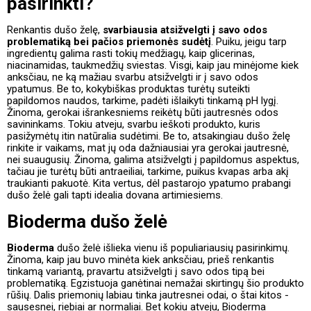
pasirinkti?
Renkantis dušo želę,
svarbiausia atsižvelgti į savo odos
problematiką bei pačios priemonės sudėtį
. Puiku, jeigu tarp
ingredientų galima rasti tokių medžiagų, kaip glicerinas,
niacinamidas, taukmedžių sviestas. Visgi, kaip jau minėjome kiek
anksčiau, ne ką mažiau svarbu atsižvelgti ir į savo odos
ypatumus. Be to, kokybiškas produktas turėtų suteikti
papildomos naudos, tarkime, padėti išlaikyti tinkamą pH lygį.
Žinoma, gerokai išrankesniems reikėtų būti jautresnės odos
savininkams. Tokiu atveju, svarbu ieškoti produkto, kuris
pasižymėtų itin natūralia sudėtimi. Be to, atsakingiau dušo želę
rinkite ir vaikams, mat jų oda dažniausiai yra gerokai jautresnė,
nei suaugusių. Žinoma, galima atsižvelgti į papildomus aspektus,
tačiau jie turėtų būti antraeiliai, tarkime, puikus kvapas arba akį
traukianti pakuotė. Kita vertus, dėl pastarojo ypatumo prabangi
dušo želė gali tapti idealia dovana artimiesiems.
Bioderma dušo želė
Bioderma
dušo želė išlieka vienu iš populiariausių pasirinkimų.
Žinoma, kaip jau buvo minėta kiek anksčiau, prieš renkantis
tinkamą variantą, pravartu atsižvelgti į savo odos tipą bei
problematiką. Egzistuoja ganėtinai nemažai skirtingų šio produkto
rūšių. Dalis priemonių labiau tinka jautresnei odai, o štai kitos -
sausesnei, riebiai ar normaliai. Bet kokiu atveju, Bioderma