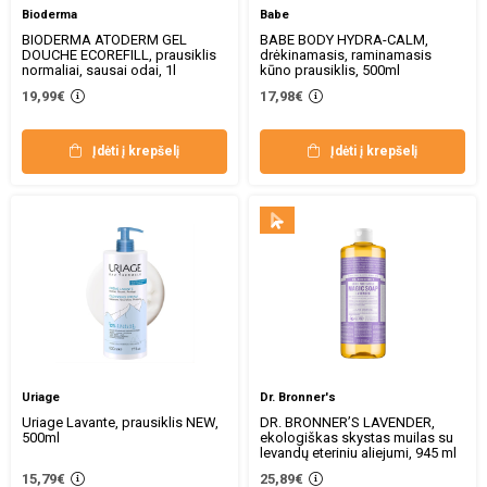
Bioderma
Babe
BIODERMA ATODERM GEL
BABE BODY HYDRA-CALM,
DOUCHE ECOREFILL, prausiklis
drėkinamasis, raminamasis
normaliai, sausai odai, 1l
kūno prausiklis, 500ml
19,99€
17,98€
Įdėti į krepšelį
Įdėti į krepšelį
Uriage
Dr. Bronner's
Uriage Lavante, prausiklis NEW,
DR. BRONNER’S LAVENDER,
500ml
ekologiškas skystas muilas su
levandų eteriniu aliejumi, 945 ml
15,79€
25,89€