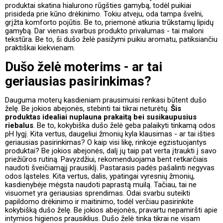
produktai skatina hialurono rūgšties gamybą, todėl puikiai
prisideda prie kūno drėkinimo. Tokiu atveju, oda tampa švelni,
grįžta komforto pojūtis. Be to, priemonė atkuria trūkstamų lipidų
gamybą. Dar vienas svarbus produkto privalumas - tai maloni
tekstūra. Be to, ši dušo želė pasižymi puikiu aromatu, patiksiančiu
praktiškai kiekvienam.
Dušo želė moterims - ar tai
geriausias pasirinkimas?
Dauguma moterų kasdieniam prausimuisi renkasi būtent dušo
želę. Be jokios abejonės, stebinti tai tikrai neturėtų.
Šis
produktas idealiai nuplauna prakaitą bei susikaupusius
riebalus
. Be to, kokybiška dušo želė geba palaikyti tinkamą odos
pH lygį. Kita vertus, daugeliui žmonių kyla klausimas - ar tai išties
geriausias pasirinkimas? O kaip visi likę, rinkoje egzistuojantys
produktai? Be jokios abejonės, dalį jų taip pat verta įtraukti į savo
priežiūros rutiną. Pavyzdžiui, rekomenduojama bent retkarčiais
naudoti šveičiamąjį prausiklį. Pastarasis padės pašalinti negyvas
odos ląsteles. Kita vertus, dalis, ypatingai vyresnių žmonių,
kasdienybėje mėgsta naudoti paprastą muilą. Tačiau, tai ne
visuomet yra geriausias sprendimas. Odai svarbu suteikti
papildomo drėkinimo ir maitinimo, todėl verčiau pasirinkite
kokybišką dušo želę. Be jokios abejonės, pravartu nepamiršti apie
intymios higienos prausiklius. Dušo želė tinka tikrai ne visam