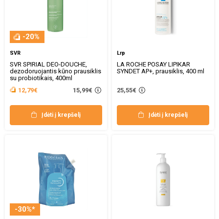
-20%
SVR
Lrp
SVR SPIRIAL DEO-DOUCHE,
LA ROCHE POSAY LIPIKAR
dezodoruojantis kūno prausiklis
SYNDET AP+, prausiklis, 400 ml
su probiotikais, 400ml
15,99€
12,79€
25,55€
Įdėti į krepšelį
Įdėti į krepšelį
-30%*