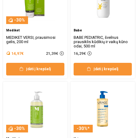
-30%
Mediket
Babe
MEDIKET VERSI, prausimosi
BABE PEDIATRIC, švelnus
gelis, 200 ml
prausiklis kūdikių ir vaikų kūno
odai, 500 ml
21,39€
14,97€
16,29€
Įdėti į krepšelį
Įdėti į krepšelį
-30%
-30%*