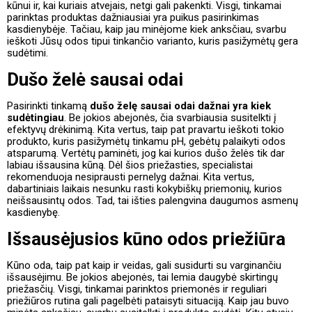
kūnui ir, kai kuriais atvejais, netgi gali pakenkti. Visgi, tinkamai
parinktas produktas dažniausiai yra puikus pasirinkimas
kasdienybėje. Tačiau, kaip jau minėjome kiek anksčiau, svarbu
ieškoti Jūsų odos tipui tinkančio varianto, kuris pasižymėtų gera
sudėtimi.
Dušo želė sausai odai
Pasirinkti tinkamą
dušo želę sausai odai dažnai yra kiek
sudėtingiau
. Be jokios abejonės, čia svarbiausia susitelkti į
efektyvų drėkinimą. Kita vertus, taip pat pravartu ieškoti tokio
produkto, kuris pasižymėtų tinkamu pH, gebėtų palaikyti odos
atsparumą. Vertėtų paminėti, jog kai kurios dušo želės tik dar
labiau išsausina kūną. Dėl šios priežasties, specialistai
rekomenduoja nesiprausti pernelyg dažnai. Kita vertus,
dabartiniais laikais nesunku rasti kokybiškų priemonių, kurios
neišsausintų odos. Tad, tai išties palengvina daugumos asmenų
kasdienybę.
Išsausėjusios kūno odos priežiūra
Kūno oda, taip pat kaip ir veidas, gali susidurti su varginančiu
išsausėjimu. Be jokios abejonės, tai lemia daugybė skirtingų
priežasčių. Visgi, tinkamai parinktos priemonės ir reguliari
priežiūros rutina gali pagelbėti pataisyti situaciją. Kaip jau buvo