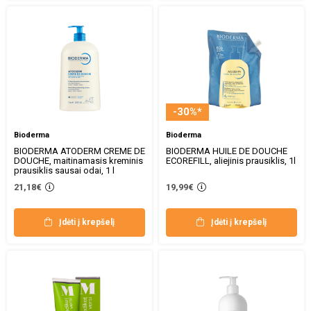
-30%*
Bioderma
Bioderma
BIODERMA ATODERM CREME DE
BIODERMA HUILE DE DOUCHE
DOUCHE, maitinamasis kreminis
ECOREFILL, aliejinis prausiklis, 1l
prausiklis sausai odai, 1 l
21,18€
19,99€
Įdėti į krepšelį
Įdėti į krepšelį