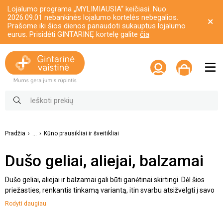
Lojalumo programa „MYLIMIAUSIA“ keičiasi. Nuo
2026.09.01 nebankinės lojalumo kortelės nebegalios.
Prašome iki šios dienos panaudoti sukauptus lojalumo
eurus. Prisidėti GINTARINĘ kortelę galite
čia
Pradžia
...
Kūno prausikliai ir šveitikliai
Dušo geliai, aliejai, balzamai
Dušo geliai, aliejai ir balzamai gali būti ganėtinai skirtingi. Dėl šios
priežasties, renkantis tinkamą variantą, itin svarbu atsižvelgti į savo
odos tipą bei problematiką. Kita vertus, taip pat pravartu susitelkti į
Rodyti daugiau
priemonės sudėtį. Tai ypatingai svarbu jautresnės odos savininkams
bei vaikams. Bet kokiu atveju, dušo želė dažniausiai yra naudojama