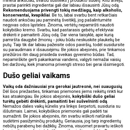
minėta anksčiau, svarbu susitelkti į produkto sudėtį. Kitu atveju,
prastai parinkti ingredientai gali dar labiau išsausinti Jūsų odą.
Rekomenduojama privengti tokių medžiagų, kaip alkoholis,
konservantai, kvapikliai
. Be to, labai svarbu bent retkarčiais
naudoti anksčiau jau paminėtą šveitiklį, jog pašalintumėte
negyvas odos ląsteles. Žinoma, vertėtų nepamiršti naudoti
kokybiško kremo. Svarbu, kad pastarasis gebėtų efektyviai
drėkinti ir pamaitinti Jūsų odą. Dar viena taisyklė, apie kurią
pamiršta daugybė žmonių - jokiu būdu neskuskite plaukelių be
putų. Taip tik dar labiau pažeisite odos paviršių, todėl susidursite
su paraudimais ir išsausėjimu. Be jokios abejonės, prie tinkamos
priežiūros itin daug prisideda sveikas gyvenimo būdas. Tad,
nepamirškite gerti pakankamai vandens, valgyti nemažai vaisių
bei daržovių, kiek įmanoma privengti streso bei gerai išsimiegoti.
Dušo geliai vaikams
Vaikų oda dažniausiai yra gerokai jautresnė, nei suaugusių
.
Dėl šios priežasties, tinkamas priemones jiems reikėtų rinkti kur
kas atsakingiau. Be jokios abejonės,
kokybiški dušo geliai
turėtų gebėti drėkinti, pamaitinti bei sušvelninti odą
.
Nemažos dalies vaikų kūnelis yra linkęs šerpetoti, susiduria su
iššutimais. Laimei, kokybiškos priemonės gali padėti tai
sumažinti. Be jokios abejonės, itin svarbu ieškoti natūralia
sudėtimi pasižyminčių produktų. Geriausia, jog tarp ingredientų
nebūtų parabenų bei dažiklių. Žinoma, visuomet pravartu ieškoti