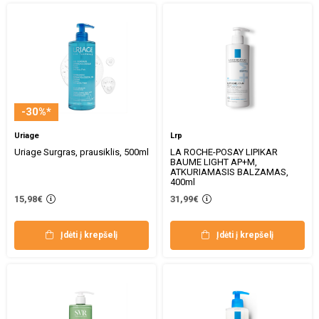
-30%*
Uriage
Lrp
Uriage Surgras, prausiklis, 500ml
LA ROCHE-POSAY LIPIKAR
BAUME LIGHT AP+M,
ATKURIAMASIS BALZAMAS,
400ml
15,98€
31,99€
Įdėti į krepšelį
Įdėti į krepšelį