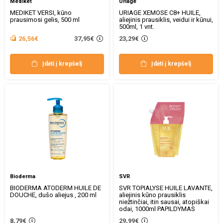
Mediket
Uriage
MEDIKET VERSI, kūno
URIAGE XEMOSE C8+ HUILE,
prausimosi gelis, 500 ml
aliejinis prausiklis, veidui ir kūnui,
500ml, 1 vnt.
37,95€
26,56€
23,29€
Įdėti į krepšelį
Įdėti į krepšelį
Bioderma
SVR
BIODERMA ATODERM HUILE DE
SVR TOPIALYSE HUILE LAVANTE,
DOUCHE, dušo aliejus , 200 ml
aliejinis kūno prausiklis
niežtinčiai, itin sausai, atopiškai
odai, 1000ml PAPILDYMAS
8,79€
29,99€