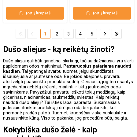
Įdėti į krepšelį
Įdėti į krepšelį
1
2
3
4
5
Dušo aliejus - ką reikėtų žinoti?
Dušo aliejai gali būti ganėtinai skirtingi, tačiau dažniausiai yra skirti
papildomam odos maitinimui.
Pastaruosius patariama naudoti
kasdien
. Tai ypatingai svarbu tuomet, jeigu skundžiatės
išsausėjusia ar jautresne oda. Be jokios abejonės, pravartu
atsižvelgti į pasirinkto produkto sudėtį. Geriausia, jog ten esantys
ingredientai gebėtų drėkinti, maitinti ir tiktų jautresnės odos
savininkams. Pavyzdžiui, pravartu ieškoti tokių medžiagų, kaip
glicerinas, niacinamidas, taukmedžių sviestas. Kaip reikėtų
naudoti dušo aliejų? Tai išties labai paprasta. Sukamaisiais
judesiais įtrinkite produktą į drėgną odą bei palaukite, kol
priemonė pradės putoti. Tuomet, kruopščiai viską nuplaukite ir
nusausinkite kūną. Viso to pakanka, jog procedūra būtų baigta.
Kokybiška dušo želė - kaip