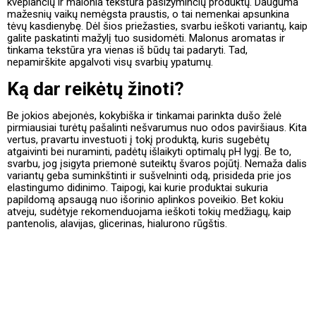
kvepiančių ir malonia tekstūra pasižyminčių produktų. Dauguma
mažesnių vaikų nemėgsta praustis, o tai nemenkai apsunkina
tėvų kasdienybę. Dėl šios priežasties, svarbu ieškoti variantų, kaip
galite paskatinti mažylį tuo susidomėti. Malonus aromatas ir
tinkama tekstūra yra vienas iš būdų tai padaryti. Tad,
nepamirškite apgalvoti visų svarbių ypatumų.
Ką dar reikėtų žinoti?
Be jokios abejonės, kokybiška ir tinkamai parinkta dušo želė
pirmiausiai turėtų pašalinti nešvarumus nuo odos paviršiaus. Kita
vertus, pravartu investuoti į tokį produktą, kuris sugebėtų
atgaivinti bei nuraminti, padėtų išlaikyti optimalų pH lygį. Be to,
svarbu, jog įsigyta priemonė suteiktų švaros pojūtį. Nemaža dalis
variantų geba suminkštinti ir sušvelninti odą, prisideda prie jos
elastingumo didinimo. Taipogi, kai kurie produktai sukuria
papildomą apsaugą nuo išorinio aplinkos poveikio. Bet kokiu
atveju, sudėtyje rekomenduojama ieškoti tokių medžiagų, kaip
pantenolis, alavijas, glicerinas, hialurono rūgštis.