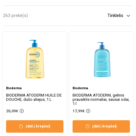
kasdien, todėl geriausia investuoti į tikrai kokybišką produktą. Juk
pastaroji gali prisidėti prie efektyvaus odos drėkinimo, maitinimo bei
263 prekė(s)
apsaugos. Tad, nenumokite į tai ranka ir pasirinkite atsakingai.
Bioderma
Bioderma
BIODERMA ATODERM HUILE DE
BIODERMA ATODERM, gelinis
DOUCHE, dušo aliejus, 1 L
prausiklis normaliai, sausai odai,
1 l
20,09€
17,99€
Įdėti į krepšelį
Įdėti į krepšelį