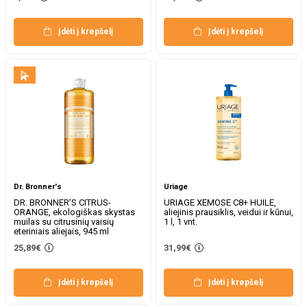
Įdėti į krepšelį
Įdėti į krepšelį
Dr. Bronner's
Uriage
DR. BRONNER’S CITRUS-
URIAGE XEMOSE C8+ HUILE,
ORANGE, ekologiškas skystas
aliejinis prausiklis, veidui ir kūnui,
muilas su citrusinių vaisių
1 l, 1 vnt.
eteriniais aliejais, 945 ml
25,89€
31,99€
Įdėti į krepšelį
Įdėti į krepšelį