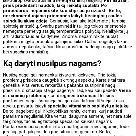
laikotarpį, svarbu atsiminti keletą esminių taisyklių.
Pirmiausiai,
prieš pradedant naudoti, laką reikėtų suplakti
.
Po
procedūros nepamirškite kuo stipriau jo užsukti
.
Be to,
nerekomenduojama priemonės laikyti tiesioginių saulės
spindulių akivaizdoje
. Geriausia, kad laką įdėtumėte į tamsią
spintelę ar stalčių. Svarbu paminėti ir tai, jog tokios priemonės
nemėgsta pernelyg staigių temperatūros pokyčių. Nelaikykite jų
arti radiatoriaus ar šaldytuve. Žinoma, nepamirškite nuolat
patikrinti įsigyto produkto galiojimo laiko. Galbūt sugedęs lakas
Jums ir nepakenks, tačiau tikrai prasčiau padengs nago plokštelę
bei sugadins manikiūrą.
Ką daryti nusilpus nagams?
Nusilpę nagai gali nemenkai išvarginti kiekvieną. Prie tokių
problemų prisideda daugybė skirtingų aspektų. Kartais tai tėra
genetika. Kita vertus, retkarčiais pakanka sustiprinti nagų
priežiūrą, o situacija staiga pagerėja. Tad, kaip sau padėti?
Viena
iš esminių problemų - tai drėgmės trūkumas
. Dėl šios
priežasties nagai išsausėja bei gerokai dažniau lūžinėja. Tokiu
atveju, pravartu įsigyti
specialių, vitaminais papildytų aliejukų
.
Be to, pagelbėti gali ir kokybiškas rankų kremas, kurį naudoti
patariama reguliariai. Kita vertus, dauguma asmenų net nėra apie
tai girdėję, tačiau egzistuoja specialios kaukės nagams.
Pastarosios būna praturtintos naudingomis medžiagomis, todėl
jos taip pat gali prisidėti prie situacijos gerinimo. Be to,