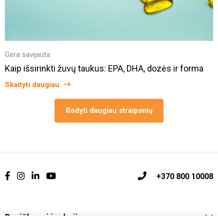
Gera savijauta
Kaip išsirinkti žuvų taukus: EPA, DHA, dozės ir forma
Skaityti daugiau
Rodyti daugiau straipsnių
+370 800 10008
Pasiūlymai ir akcijos