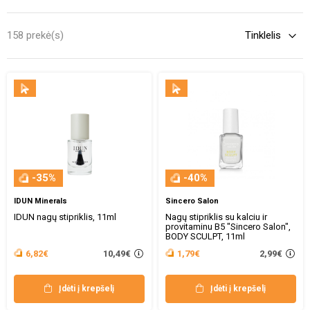
pasirinkimo išties nemažai, belieka atsižvelgti į individualias
aplinkybes. Be jokios abejonės, ieškant tinkamo lako, nepamirškite
158 prekė(s)
atkreipti dėmesį į sudėtyje esančias medžiagas. Dauguma
šiuolaikinių priemonių atlieka ne tik estetinę funkciją. Tad,
nepraleiskite progos įsigyti tokius produktus, kurie pagelbėtų
sustiprinti nago plokštelę. Be to, norint, jog turima priemonė atlaikytų
kuo ilgesnį laikotarpį, svarbu tinkamai ją prižiūrėti. Taigi,
nepamirškite pasirūpinti ne tik savo nagais, tačiau ir pačiu laku.
-35%
-40%
IDUN Minerals
Sincero Salon
IDUN nagų stipriklis, 11ml
Nagų stipriklis su kalciu ir
provitaminu B5 "Sincero Salon",
BODY SCULPT, 11ml
10,49€
2,99€
6,82€
1,79€
Įdėti į krepšelį
Įdėti į krepšelį