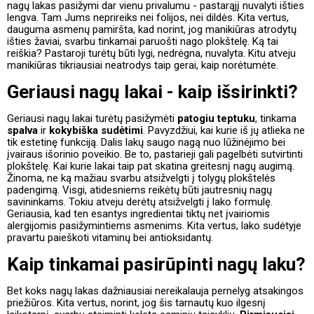
nagų lakas pasižymi dar vienu privalumu - pastarąjį nuvalyti išties
lengva. Tam Jums neprireiks nei folijos, nei dildės. Kita vertus,
dauguma asmenų pamiršta, kad norint, jog manikiūras atrodytų
išties žaviai, svarbu tinkamai paruošti nago plokštelę. Ką tai
reiškia? Pastaroji turėtų būti lygi, nedrėgna, nuvalyta. Kitu atveju
manikiūras tikriausiai neatrodys taip gerai, kaip norėtumėte.
Geriausi nagų lakai - kaip išsirinkti?
Geriausi nagų lakai turėtų pasižymėti
patogiu teptuku
, tinkama
spalva
ir
kokybiška sudėtimi
. Pavyzdžiui, kai kurie iš jų atlieka ne
tik estetinę funkciją. Dalis lakų saugo nagą nuo lūžinėjimo bei
įvairaus išorinio poveikio. Be to, pastarieji gali pagelbėti sutvirtinti
plokštelę. Kai kurie lakai taip pat skatina greitesnį nagų augimą.
Žinoma, ne ką mažiau svarbu atsižvelgti į tolygų plokštelės
padengimą. Visgi, atidesniems reikėtų būti jautresnių nagų
savininkams. Tokiu atveju derėtų atsižvelgti į lako formulę.
Geriausia, kad ten esantys ingredientai tiktų net įvairiomis
alergijomis pasižymintiems asmenims. Kita vertus, lako sudėtyje
pravartu paieškoti vitaminų bei antioksidantų.
Kaip tinkamai pasirūpinti nagų laku?
Bet koks nagų lakas dažniausiai nereikalauja pernelyg atsakingos
priežiūros. Kita vertus, norint, jog šis tarnautų kuo ilgesnį