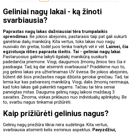
Geliniai nagų lakai - ką žinoti
svarbiausia?
Paprastas nagų lakas dažniausiai tėra trumpalaikis
sprendimas
. Be jokios abejonės, pastarasis taip pat gali sukurti
ganėtinai dailų manikiūrą. Kita vertus, toks lakas nuo nagų
nusivalo itin greitai, todėl juos tenka tvarkyti vėl ir vėl.
Laimei, čia
egzistuoja išties paprasta išeitis. Tai - geliniai nagų lakai
.
Pastaruosius galima laikyti ilgalaikį manikiūrą susikurti
padedančia priemone. Visgi, daugumos žmonių žinios ties čia ir
pasibaigia. Tad, ką dar atsiminti svarbiausia? Pradėkime nuo to,
jog gelinis lakas yra užtvirtinamas UV šviesa. Be jokios abejonės,
būtent dėl šios priežasties nagai džiūsta gerokai greičiau. Tad, tai
lemia kur kas patvaresnį manikiūrą. Visgi, dalis žmonių nerimauja,
kad toks lakas gali pakenkti nagams. Tačiau tai tėra seniai
paneigtas mitas. Dauguma gelinių nagų laikosi maždaug 3
savaites. Žinoma, viskas priklauso nuo individualių aplinkybių. Be
to, svarbu nagus tinkamai prižiūrėti.
Kaip prižiūrėti gelinius nagus?
Gelinių nagų priežiūra tikrai nėra sudėtinga. Kita vertus,
svarbiausia atsiminti kelis esminius aspektus.
Pavyzdžiui,