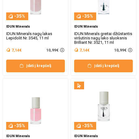
-35%
-35%
IDUN Minerals
IDUN Minerals
IDUN Minerals nagų lakas
IDUN Minerals greitai džiūstantis
Lepidolit Nr. 3545, 11 ml
viršutinis nagų lako sluoksnis
Brilliant Nr. 3521, 11 ml
10,99€
10,99€
7,14€
7,14€
Įdėti į krepšelį
Įdėti į krepšelį
-35%
-35%
IDUN Minerals
IDUN Minerals