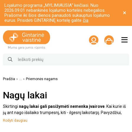
Lojalumo programa „MYLIMIAUSIA“ keičiasi. Nuo
2026.09.01 nebankinės lojalumo kortelės nebegalios.
Prašome iki šios dienos panaudoti sukauptus lojalumo
eurus. Prisidėti GINTARINĘ kortelę galite
čia
Pradžia
...
Priemonės nagams
Nagų lakai
Skirtingi
nagų lakai gali pasižymėti nemenka įvairove
. Kai kurie iš
jų ant nago išsilaiko
trumpesnį, kiti - ilgesnį laikotarpį. Pavyzdžiui,
paprasti lakai geriausiai atrodo vos keletą dienų. Tuo tarpu, hibridinis
Rodyti daugiau
produktas išsilaiko net apie savaitę. Kita vertus, egzistuoja ir gelinės
priemonės, padedančios išlikti pasipuošus dar ilgesnį laikotarpį. Tad,