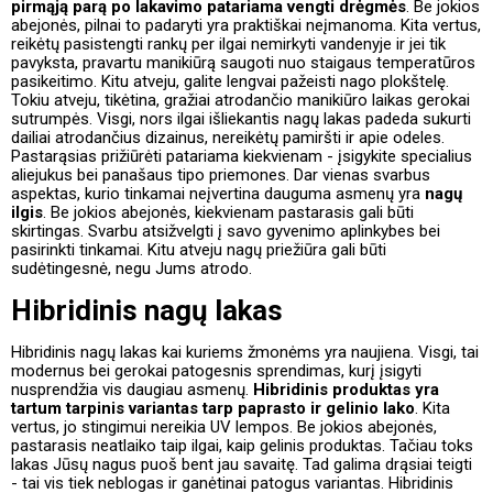
pirmąją parą po lakavimo patariama vengti drėgmės
. Be jokios
abejonės, pilnai to padaryti yra praktiškai neįmanoma. Kita vertus,
reikėtų pasistengti rankų per ilgai nemirkyti vandenyje ir jei tik
pavyksta, pravartu manikiūrą saugoti nuo staigaus temperatūros
pasikeitimo. Kitu atveju, galite lengvai pažeisti nago plokštelę.
Tokiu atveju, tikėtina, gražiai atrodančio manikiūro laikas gerokai
sutrumpės. Visgi, nors ilgai išliekantis nagų lakas padeda sukurti
dailiai atrodančius dizainus, nereikėtų pamiršti ir apie odeles.
Pastarąsias prižiūrėti patariama kiekvienam - įsigykite specialius
aliejukus bei panašaus tipo priemones. Dar vienas svarbus
aspektas, kurio tinkamai neįvertina dauguma asmenų yra
nagų
ilgis
. Be jokios abejonės, kiekvienam pastarasis gali būti
skirtingas. Svarbu atsižvelgti į savo gyvenimo aplinkybes bei
pasirinkti tinkamai. Kitu atveju nagų priežiūra gali būti
sudėtingesnė, negu Jums atrodo.
Hibridinis nagų lakas
Hibridinis nagų lakas kai kuriems žmonėms yra naujiena. Visgi, tai
modernus bei gerokai patogesnis sprendimas, kurį įsigyti
nusprendžia vis daugiau asmenų.
Hibridinis produktas yra
tartum tarpinis variantas tarp paprasto ir gelinio lako
. Kita
vertus, jo stingimui nereikia UV lempos. Be jokios abejonės,
pastarasis neatlaiko taip ilgai, kaip gelinis produktas. Tačiau toks
lakas Jūsų nagus puoš bent jau savaitę. Tad galima drąsiai teigti
- tai vis tiek neblogas ir ganėtinai patogus variantas. Hibridinis