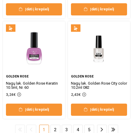
Įdėti į krepšelį
Įdėti į krepšelį
GOLDEN ROSE
GOLDEN ROSE
Nagų lak. Golden Rose Keratin
Nagų lak. Golden Rose City color
10.5ml, Nr. 60
10.2ml 082
3,24€
2,43€
Įdėti į krepšelį
Įdėti į krepšelį
1
2
3
4
5