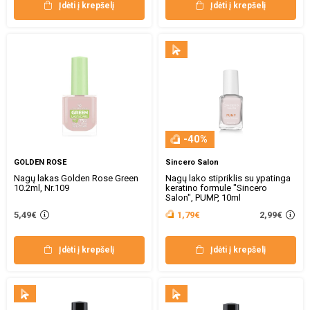
Įdėti į krepšelį
Įdėti į krepšelį
-40%
GOLDEN ROSE
Sincero Salon
Nagų lakas Golden Rose Green
Nagų lako stipriklis su ypatinga
10.2ml, Nr.109
keratino formule "Sincero
Salon", PUMP, 10ml
2,99€
5,49€
1,79€
Įdėti į krepšelį
Įdėti į krepšelį