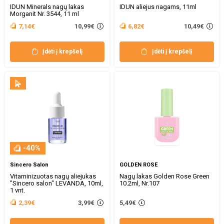
IDUN Minerals nagų lakas
IDUN aliejus nagams, 11ml
Morganit Nr. 3544, 11 ml
10,99€
10,49€
7,14€
6,82€
Įdėti į krepšelį
Įdėti į krepšelį
-40%
Sincero Salon
GOLDEN ROSE
Vitaminizuotas nagų aliejukas
Nagų lakas Golden Rose Green
"Sincero salon" LEVANDA, 10ml,
10.2ml, Nr.107
1 vnt.
3,99€
2,39€
5,49€