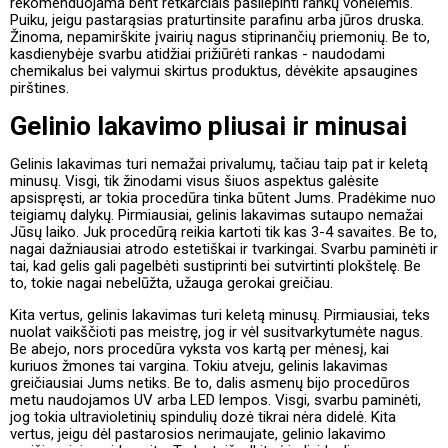
rekomenduojama bent retkarčiais pasilepinti rankų vonelėmis.
Puiku, jeigu pastarąsias praturtinsite parafinu arba jūros druska.
Žinoma, nepamirškite įvairių nagus stiprinančių priemonių. Be to,
kasdienybėje svarbu atidžiai prižiūrėti rankas - naudodami
chemikalus bei valymui skirtus produktus, dėvėkite apsaugines
pirštines.
Gelinio lakavimo pliusai ir minusai
Gelinis lakavimas turi nemažai privalumų, tačiau taip pat ir keletą
minusų. Visgi, tik žinodami visus šiuos aspektus galėsite
apsispręsti, ar tokia procedūra tinka būtent Jums. Pradėkime nuo
teigiamų dalykų. Pirmiausiai, gelinis lakavimas sutaupo nemažai
Jūsų laiko. Juk procedūrą reikia kartoti tik kas 3-4 savaites. Be to,
nagai dažniausiai atrodo estetiškai ir tvarkingai. Svarbu paminėti ir
tai, kad gelis gali pagelbėti sustiprinti bei sutvirtinti plokštelę. Be
to, tokie nagai nebelūžta, užauga gerokai greičiau.
Kita vertus, gelinis lakavimas turi keletą minusų. Pirmiausiai, teks
nuolat vaikščioti pas meistrę, jog ir vėl susitvarkytumėte nagus.
Be abejo, nors procedūra vyksta vos kartą per mėnesį, kai
kuriuos žmones tai vargina. Tokiu atveju, gelinis lakavimas
greičiausiai Jums netiks. Be to, dalis asmenų bijo procedūros
metu naudojamos UV arba LED lempos. Visgi, svarbu paminėti,
jog tokia ultravioletinių spindulių dozė tikrai nėra didelė. Kita
vertus, jeigu dėl pastarosios nerimaujate, gelinio lakavimo