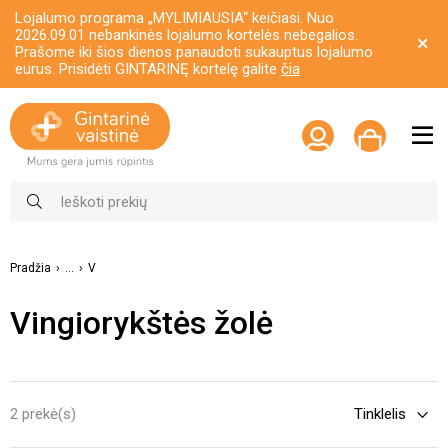
Lojalumo programa „MYLIMIAUSIA“ keičiasi. Nuo
2026.09.01 nebankinės lojalumo kortelės nebegalios.
Prašome iki šios dienos panaudoti sukauptus lojalumo
eurus. Prisidėti GINTARINĘ kortelę galite
čia
Pradžia
...
V
Vingiorykštės žolė
2 prekė(s)