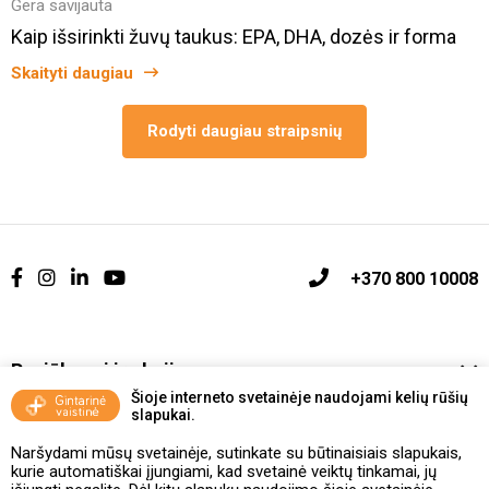
Gera savijauta
Kaip išsirinkti žuvų taukus: EPA, DHA, dozės ir forma
Skaityti daugiau
Rodyti daugiau straipsnių
+370 800 10008
Pasiūlymai ir akcijos
Šioje interneto svetainėje naudojami kelių rūšių
slapukai.
Vakcinavimo tvarka ir taisyklės
Naršydami mūsų svetainėje, sutinkate su būtinaisiais slapukais,
Kontaktai ir Karjera
kurie automatiškai įjungiami, kad svetainė veiktų tinkamai, jų