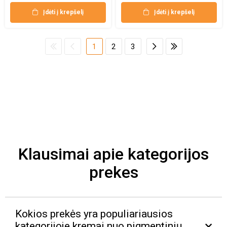
Įdėti į krepšelį
Įdėti į krepšelį
1
2
3
Klausimai apie kategorijos
prekes
Kokios prekės yra populiariausios
kategorijoje kremai nuo pigmentinių