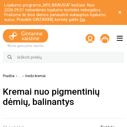
Lojalumo programa „MYLIMIAUSIA“ keičiasi. Nuo
2026.09.01 nebankinės lojalumo kortelės nebegalios.
Prašome iki šios dienos panaudoti sukauptus lojalumo
eurus. Prisidėti GINTARINĘ kortelę galite
čia
Pradžia
...
Veido kremai
Kremai nuo pigmentinių
dėmių, balinantys