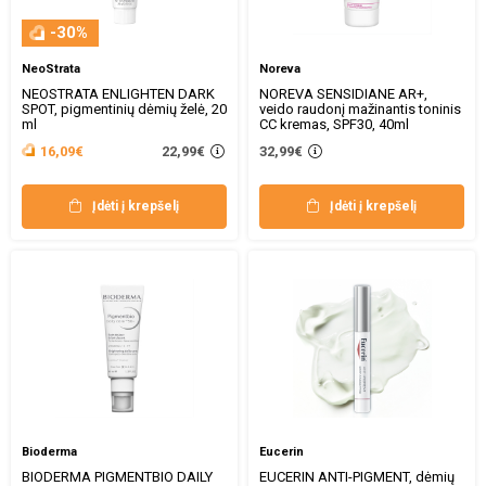
-30%
NeoStrata
Noreva
NEOSTRATA ENLIGHTEN DARK
NOREVA SENSIDIANE AR+,
SPOT, pigmentinių dėmių želė, 20
veido raudonį mažinantis toninis
ml
CC kremas, SPF30, 40ml
22,99€
16,09€
32,99€
Įdėti į krepšelį
Įdėti į krepšelį
Bioderma
Eucerin
BIODERMA PIGMENTBIO DAILY
EUCERIN ANTI-PIGMENT, dėmių