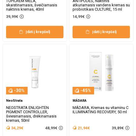
TOPICREM MELA,
ANTIPODES, Naktinis
skaistinamasis, šveičiamasis
atkuriamasis vandens kremas su
naktinis kremas, 40ml
probiotikais CULTURE, 15 ml
39,99€
14,99€
Įdėti į krepšelį
Įdėti į krepšelį
-30%
-45%
NeoStrata
MÁDARA
NEOSTRATA ENLIGHTEN
MÁDARA, Kremas su vitaminu C
PIGMENT CONTROLLER,
ILUMINATING RECOVERY, 50 ml
šviesinamasis, drėkinamasis
kremas, 50ml
48,99€
39,89€
34,29€
21,94€