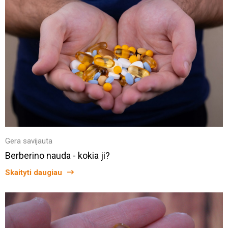
Gera savijauta
Berberino nauda - kokia ji?
Skaityti daugiau