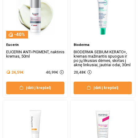
-40%
Eucerin
Bioderma
EUCERIN ANTI-PIGMENT, naktinis
BIODERMA SEBIUM KERATO+,
kremas, 50ml
kremas mažinantis spuogus ir
po jų likusias dėmes, skirtas į
aknę linkusiai, jautriai odai, 30ml
40,99€
24,59€
20,48€
Įdėti į krepšelį
Įdėti į krepšelį