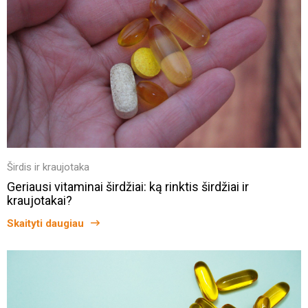
Širdis ir kraujotaka
Geriausi vitaminai širdžiai: ką rinktis širdžiai ir
kraujotakai?
Skaityti daugiau