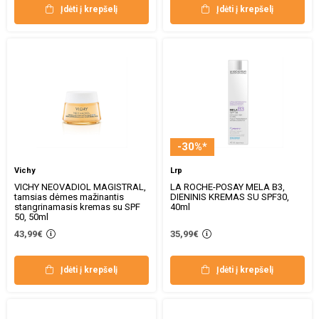
Įdėti į krepšelį
Įdėti į krepšelį
-30%*
Vichy
Lrp
VICHY NEOVADIOL MAGISTRAL,
LA ROCHE-POSAY MELA B3,
tamsias dėmes mažinantis
DIENINIS KREMAS SU SPF30,
stangrinamasis kremas su SPF
40ml
50, 50ml
43,99€
35,99€
Įdėti į krepšelį
Įdėti į krepšelį