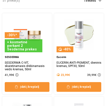
51 prekė(s)
-30%*
+ kosmetinė
perkant 2
Sesderma prekes
-40%
SESDERMA
Eucerin
SESDERMA C-VIT,
EUCERIN ANTI-PIGMENT, dieninis
skaistinamasis drėkinamasis
kremas, SPF30, 50ml
veido kremas, 50ml
39,99€
41,99€
23,99€
Įdėti į krepšelį
Įdėti į krepšelį