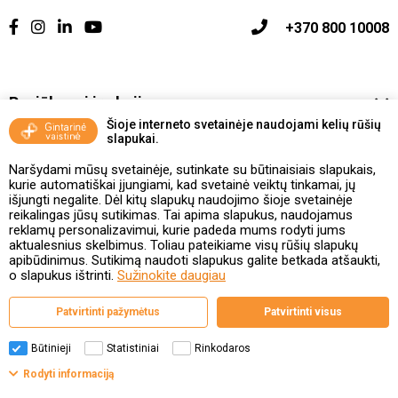
+370 800 10008
Pasiūlymai ir akcijos
Šioje interneto svetainėje naudojami kelių rūšių
slapukai.
Vakcinavimo tvarka ir taisyklės
Naršydami mūsų svetainėje, sutinkate su būtinaisiais slapukais,
Kontaktai ir Karjera
kurie automatiškai įjungiami, kad svetainė veiktų tinkamai, jų
išjungti negalite. Dėl kitų slapukų naudojimo šioje svetainėje
reikalingas jūsų sutikimas. Tai apima slapukus, naudojamus
Taisyklės ir politika
reklamų personalizavimui, kurie padeda mums rodyti jums
aktualesnius skelbimus. Toliau pateikiame visų rūšių slapukų
apibūdinimus. Sutikimą naudoti slapukus galite betkada atšaukti,
o slapukus ištrinti.
Sužinokite daugiau
Valstybinė vaistų kontrolės tarnyba
Patvirtinti pažymėtus
Patvirtinti visus
prie Lietuvos Respublikos sveikatos apsaugos ministerijos
Studentų g. 45A, 08107 Vilnius | +370 5 263 9264
www.vvkt.lt | vvkt@vvkt.lt
Būtinieji
Statistiniai
Rinkodaros
Filtrai
Rodyti informaciją