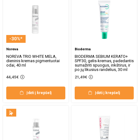
-30%*
Noreva
Bioderma
NOREVA TRIO WHITE MELA,
BIODERMA SEBIUM KERATO+
dieninis kremas pigmentuotai
SPF30, gelis-kremas, padedantis
odai, 40 ml
sumažinti spuogus, inkštirus, ir
po jų likusius randelius, 30 ml
44,45€
21,49€
Įdėti į krepšelį
Įdėti į krepšelį