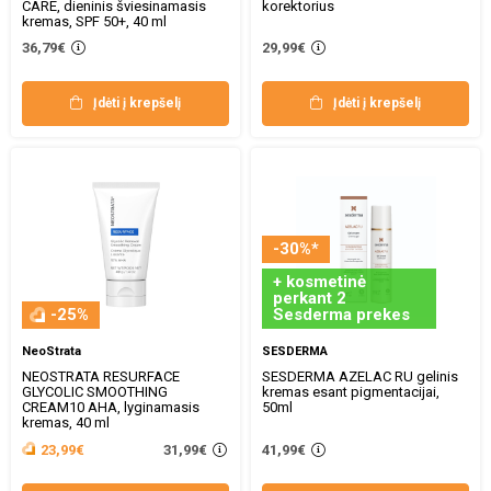
CARE, dieninis šviesinamasis
korektorius
kremas, SPF 50+, 40 ml
36,79€
29,99€
Įdėti į krepšelį
Įdėti į krepšelį
-30%*
+ kosmetinė
perkant 2
-25%
Sesderma prekes
NeoStrata
SESDERMA
NEOSTRATA RESURFACE
SESDERMA AZELAC RU gelinis
GLYCOLIC SMOOTHING
kremas esant pigmentacijai,
CREAM10 AHA, lyginamasis
50ml
kremas, 40 ml
31,99€
23,99€
41,99€