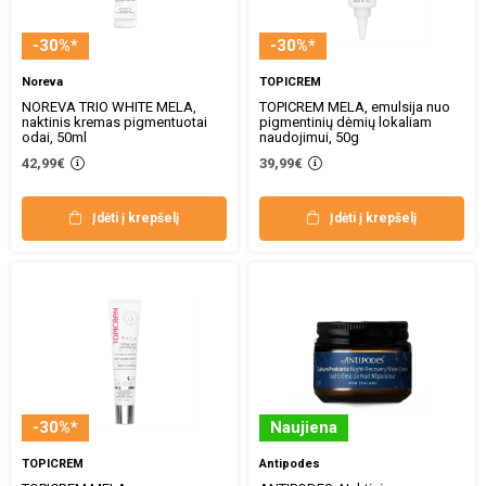
-30%*
-30%*
Noreva
TOPICREM
NOREVA TRIO WHITE MELA,
TOPICREM MELA, emulsija nuo
naktinis kremas pigmentuotai
pigmentinių dėmių lokaliam
odai, 50ml
naudojimui, 50g
42,99€
39,99€
Įdėti į krepšelį
Įdėti į krepšelį
-30%*
Naujiena
TOPICREM
Antipodes