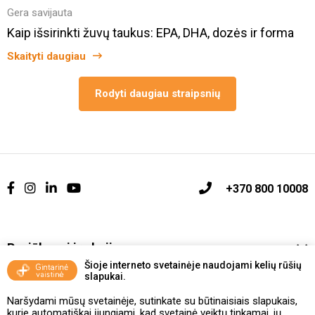
Gera savijauta
Kaip išsirinkti žuvų taukus: EPA, DHA, dozės ir forma
Skaityti daugiau
Rodyti daugiau straipsnių
+370 800 10008
Pasiūlymai ir akcijos
Šioje interneto svetainėje naudojami kelių rūšių
slapukai.
Vakcinavimo tvarka ir taisyklės
Naršydami mūsų svetainėje, sutinkate su būtinaisiais slapukais,
Kontaktai ir Karjera
kurie automatiškai įjungiami, kad svetainė veiktų tinkamai, jų