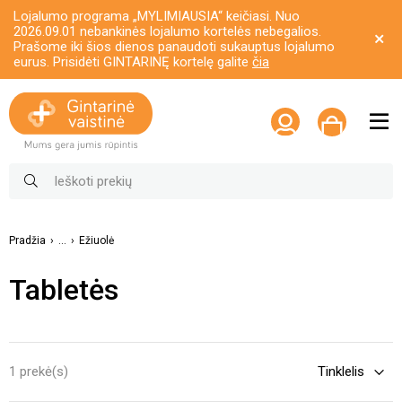
Lojalumo programa „MYLIMIAUSIA“ keičiasi. Nuo
2026.09.01 nebankinės lojalumo kortelės nebegalios.
Prašome iki šios dienos panaudoti sukauptus lojalumo
eurus. Prisidėti GINTARINĘ kortelę galite
čia
Pradžia
...
Ežiuolė
Tabletės
1 prekė(s)