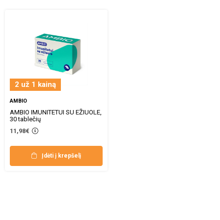
2 už 1 kainą
AMBIO
AMBIO IMUNITETUI SU EŽIUOLE,
30 tablečių
11,98€
Įdėti į krepšelį