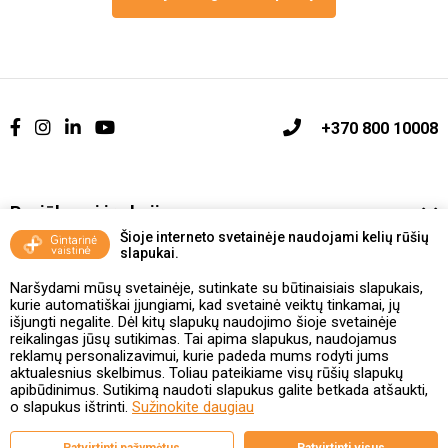
+370 800 10008
Pasiūlymai ir akcijos
Šioje interneto svetainėje naudojami kelių rūšių
slapukai.
Vakcinavimo tvarka ir taisyklės
Naršydami mūsų svetainėje, sutinkate su būtinaisiais slapukais,
Kontaktai ir Karjera
kurie automatiškai įjungiami, kad svetainė veiktų tinkamai, jų
išjungti negalite. Dėl kitų slapukų naudojimo šioje svetainėje
reikalingas jūsų sutikimas. Tai apima slapukus, naudojamus
Taisyklės ir politika
reklamų personalizavimui, kurie padeda mums rodyti jums
aktualesnius skelbimus. Toliau pateikiame visų rūšių slapukų
apibūdinimus. Sutikimą naudoti slapukus galite betkada atšaukti,
o slapukus ištrinti.
Sužinokite daugiau
Valstybinė vaistų kontrolės tarnyba