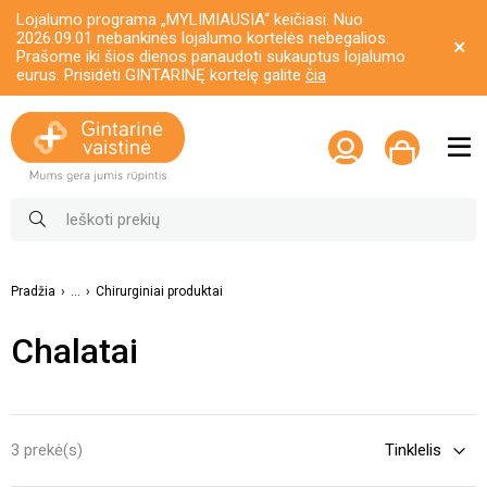
Lojalumo programa „MYLIMIAUSIA“ keičiasi. Nuo
2026.09.01 nebankinės lojalumo kortelės nebegalios.
Prašome iki šios dienos panaudoti sukauptus lojalumo
eurus. Prisidėti GINTARINĘ kortelę galite
čia
Pradžia
...
Chirurginiai produktai
Chalatai
3 prekė(s)