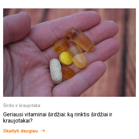
Širdis ir kraujotaka
Geriausi vitaminai širdžiai: ką rinktis širdžiai ir
kraujotakai?
Skaityti daugiau