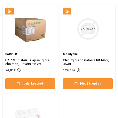
BARRIER
Molnlycke
BARRIER, sterilus apsauginis
Chirurginis chalatas, PRIMARY,
chalatas, L dydis, 26 vnt.
36vnt
74,81€
129,68€
Įdėti į krepšelį
Įdėti į krepšelį