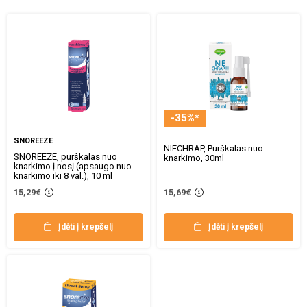
-35%*
SNOREEZE
NIECHRAP, Purškalas nuo
SNOREEZE, purškalas nuo
knarkimo, 30ml
knarkimo į nosį (apsaugo nuo
knarkimo iki 8 val.), 10 ml
15,29€
15,69€
Įdėti į krepšelį
Įdėti į krepšelį