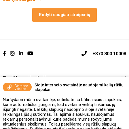
Rodyti daugiau straipsnių
+370 800 10008
Pasiūlymai ir akcijos
Šioje interneto svetainėje naudojami kelių rūšių
slapukai.
Vakcinavimo tvarka ir taisyklės
Naršydami mūsų svetainėje, sutinkate su būtinaisiais slapukais,
Kontaktai ir Karjera
kurie automatiškai įjungiami, kad svetainė veiktų tinkamai, jų
išjungti negalite. Dėl kitų slapukų naudojimo šioje svetainėje
reikalingas jūsų sutikimas. Tai apima slapukus, naudojamus
Taisyklės ir politika
reklamų personalizavimui, kurie padeda mums rodyti jums
aktualesnius skelbimus. Toliau pateikiame visų rūšių slapukų