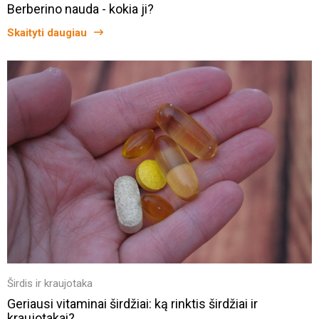
Berberino nauda - kokia ji?
Skaityti daugiau
Širdis ir kraujotaka
Geriausi vitaminai širdžiai: ką rinktis širdžiai ir
kraujotakai?