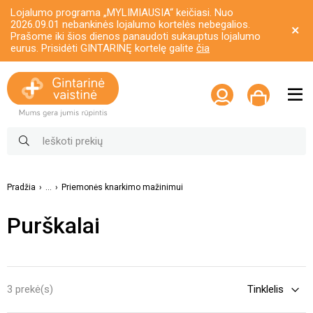
Lojalumo programa „MYLIMIAUSIA“ keičiasi. Nuo
2026.09.01 nebankinės lojalumo kortelės nebegalios.
Prašome iki šios dienos panaudoti sukauptus lojalumo
eurus. Prisidėti GINTARINĘ kortelę galite
čia
Pradžia
...
Priemonės knarkimo mažinimui
Purškalai
3 prekė(s)