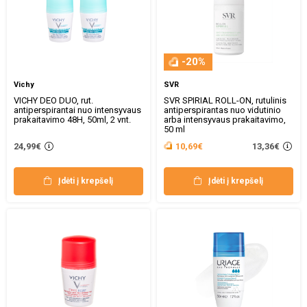
-20%
Vichy
SVR
VICHY DEO DUO, rut.
SVR SPIRIAL ROLL-ON, rutulinis
antiperspirantai nuo intensyvaus
antiperspirantas nuo vidutinio
prakaitavimo 48H, 50ml, 2 vnt.
arba intensyvaus prakaitavimo,
50 ml
13,36€
24,99€
10,69€
Įdėti į krepšelį
Įdėti į krepšelį