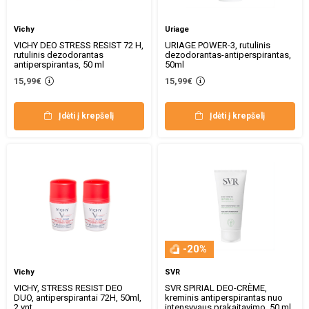
Vichy
Uriage
VICHY DEO STRESS RESIST 72 H,
URIAGE POWER-3, rutulinis
rutulinis dezodorantas
dezodorantas-antiperspirantas,
antiperspirantas, 50 ml
50ml
15,99€
15,99€
Įdėti į krepšelį
Įdėti į krepšelį
-20%
Vichy
SVR
VICHY, STRESS RESIST DEO
SVR SPIRIAL DEO-CRÈME,
DUO, antiperspirantai 72H, 50ml,
kreminis antiperspirantas nuo
2 vnt.
intensyvaus prakaitavimo, 50 ml