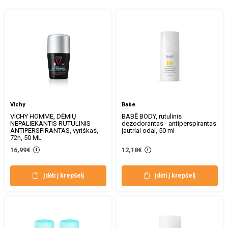
Vichy
Babe
VICHY HOMME, DĖMIŲ
BABĒ BODY, rutulinis
NEPALIEKANTIS RUTULINIS
dezodorantas - antiperspirantas
ANTIPERSPIRANTAS, vyriškas,
jautriai odai, 50 ml
72h, 50 ML
16,99€
12,18€
Įdėti į krepšelį
Įdėti į krepšelį