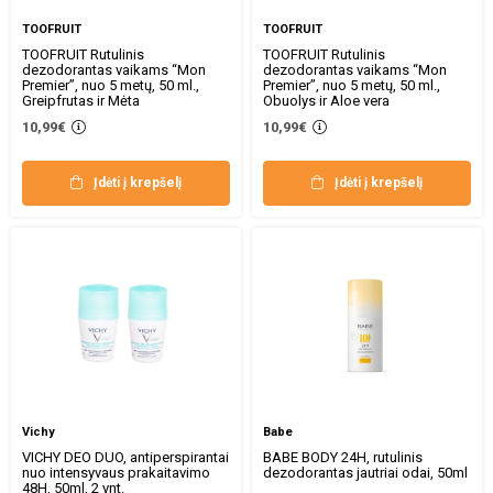
TOOFRUIT
TOOFRUIT
TOOFRUIT Rutulinis
TOOFRUIT Rutulinis
dezodorantas vaikams “Mon
dezodorantas vaikams “Mon
Premier”, nuo 5 metų, 50 ml.,
Premier”, nuo 5 metų, 50 ml.,
Greipfrutas ir Mėta
Obuolys ir Aloe vera
10,99€
10,99€
Įdėti į krepšelį
Įdėti į krepšelį
Vichy
Babe
VICHY DEO DUO, antiperspirantai
BABE BODY 24H, rutulinis
nuo intensyvaus prakaitavimo
dezodorantas jautriai odai, 50ml
48H, 50ml, 2 vnt.