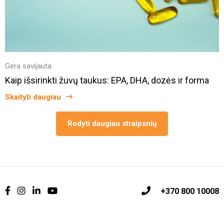
Gera savijauta
Kaip išsirinkti žuvų taukus: EPA, DHA, dozės ir forma
Skaityti daugiau
Rodyti daugiau straipsnių
+370 800 10008