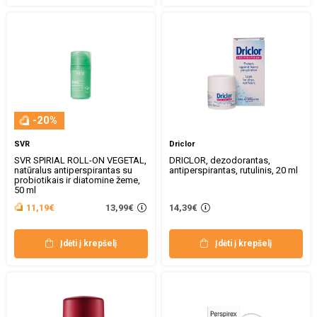
-20%
SVR
Driclor
SVR SPIRIAL ROLL-ON VEGETAL,
DRICLOR, dezodorantas,
natūralus antiperspirantas su
antiperspirantas, rutulinis, 20 ml
probiotikais ir diatomine žeme,
50 ml
13,99€
11,19€
14,39€
Įdėti į krepšelį
Įdėti į krepšelį