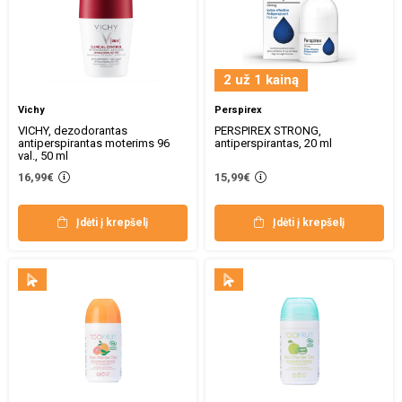
2 už 1 kainą
Vichy
Perspirex
VICHY, dezodorantas
PERSPIREX STRONG,
antiperspirantas moterims 96
antiperspirantas, 20 ml
val., 50 ml
16,99€
15,99€
Įdėti į krepšelį
Įdėti į krepšelį