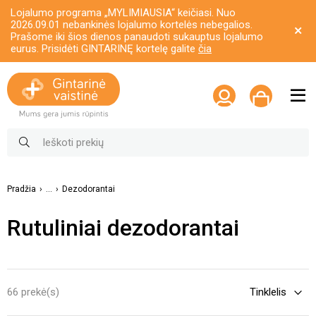
Lojalumo programa „MYLIMIAUSIA“ keičiasi. Nuo
2026.09.01 nebankinės lojalumo kortelės nebegalios.
Prašome iki šios dienos panaudoti sukauptus lojalumo
eurus. Prisidėti GINTARINĘ kortelę galite
čia
Pradžia
...
Dezodorantai
Rutuliniai dezodorantai
66 prekė(s)