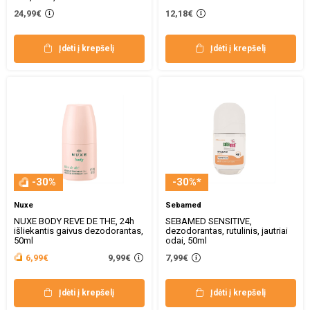
24,99€
12,18€
Įdėti į krepšelį
Įdėti į krepšelį
-30%
-30%*
Nuxe
Sebamed
NUXE BODY REVE DE THE, 24h
SEBAMED SENSITIVE,
išliekantis gaivus dezodorantas,
dezodorantas, rutulinis, jautriai
50ml
odai, 50ml
9,99€
6,99€
7,99€
Įdėti į krepšelį
Įdėti į krepšelį