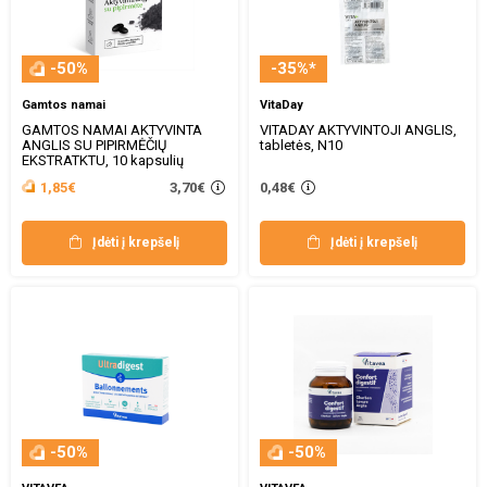
-50%
-35%*
Gamtos namai
VitaDay
GAMTOS NAMAI AKTYVINTA
VITADAY AKTYVINTOJI ANGLIS,
ANGLIS SU PIPIRMĖČIŲ
tabletės, N10
EKSTRATKTU, 10 kapsulių
3,70€
1,85€
0,48€
Įdėti į krepšelį
Įdėti į krepšelį
-50%
-50%