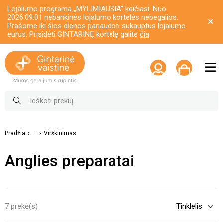
Lojalumo programa „MYLIMIAUSIA“ keičiasi. Nuo
2026.09.01 nebankinės lojalumo kortelės nebegalios.
Prašome iki šios dienos panaudoti sukauptus lojalumo
eurus. Prisidėti GINTARINĘ kortelę galite
čia
Pradžia
...
Virškinimas
Anglies preparatai
7 prekė(s)