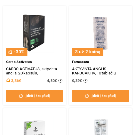
-30%
3 už 2 kainą
Carbo Activatus
Farmacom
CARBO ACTIVATUS, aktyvinta
AKTYVINTA ANGLIS
anglis, 20 kapsulių
KARBOAKTIV, 10 tablečių
4,80€
3,36€
0,39€
Įdėti į krepšelį
Įdėti į krepšelį