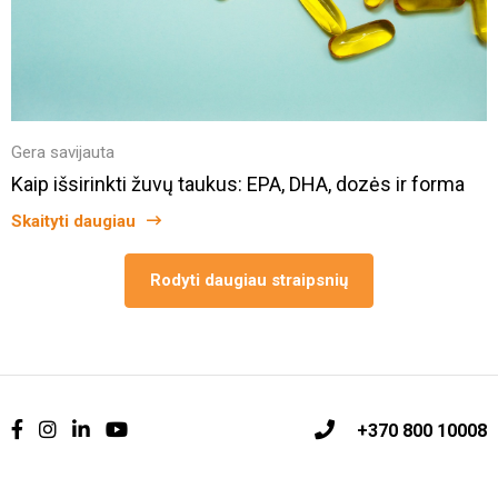
Gera savijauta
Kaip išsirinkti žuvų taukus: EPA, DHA, dozės ir forma
Skaityti daugiau
Rodyti daugiau straipsnių
+370 800 10008