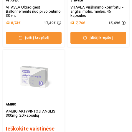
VITAVEA
VITAVEA
VITAVEA Ultradigest
VITAVEA Virškinimo komfortui -
Ballonnements nuo pilvo pūtimo,
anglis, molis, mielės, 45
30 vnt
kapsulės
17,49€
15,49€
8,74€
7,74€
Įdėti į krepšelį
Įdėti į krepšelį
AMBIO
AMBIO AKTYVINTOJI ANGLIS
300mg, 20 kapsulių
Ieškokite vaistinėse