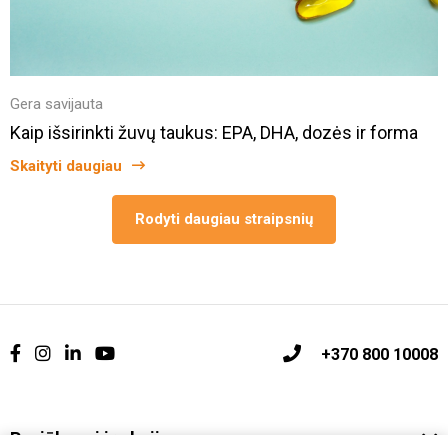
Gera savijauta
Kaip išsirinkti žuvų taukus: EPA, DHA, dozės ir forma
Skaityti daugiau
Rodyti daugiau straipsnių
+370 800 10008
Pasiūlymai ir akcijos