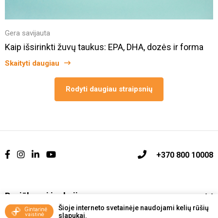
Gera savijauta
Kaip išsirinkti žuvų taukus: EPA, DHA, dozės ir forma
Skaityti daugiau
Rodyti daugiau straipsnių
+370 800 10008
Pasiūlymai ir akcijos
Šioje interneto svetainėje naudojami kelių rūšių
slapukai.
Vakcinavimo tvarka ir taisyklės