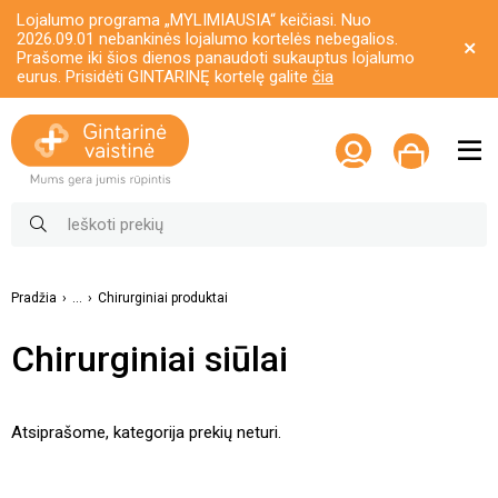
Lojalumo programa „MYLIMIAUSIA“ keičiasi. Nuo
2026.09.01 nebankinės lojalumo kortelės nebegalios.
Prašome iki šios dienos panaudoti sukauptus lojalumo
eurus. Prisidėti GINTARINĘ kortelę galite
čia
Pradžia
...
Chirurginiai produktai
Chirurginiai siūlai
Atsiprašome, kategorija prekių neturi.