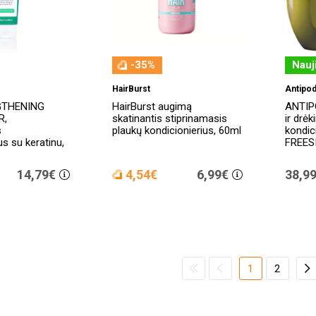
-35%
Nauj
HairBurst
Antipo
GTHENING
HairBurst augimą
ANTIP
R,
skatinantis stiprinamasis
ir drė
s
plaukų kondicionierius, 60ml
kondic
us su keratinu,
FREESI
14,79€
4,54€
6,99€
38,9
1
2