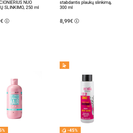
CIONIERIUS NUO
stabdantis plaukų slinkimą,
Ų SLINKIMO, 250 ml
300 ml
9€
8,99€
5%
-45%