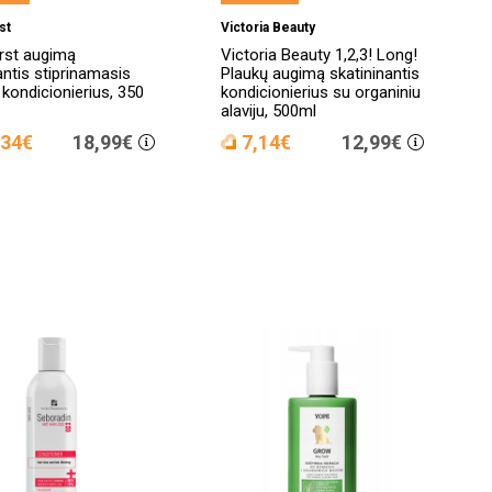
st
Victoria Beauty
rst augimą
Victoria Beauty 1,2,3! Long!
antis stiprinamasis
Plaukų augimą skatininantis
 kondicionierius, 350
kondicionierius su organiniu
alaviju, 500ml
,34€
18,99€
7,14€
12,99€