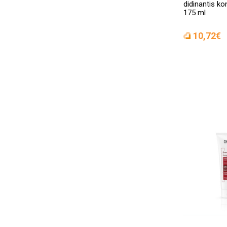
didinantis ko
175 ml
10,72€