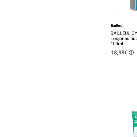
Bailleul
BAILLEUL C
Losjonas nuo
100ml
18,99€