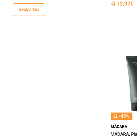
12,97€
yope
(1)
Išvalyti filtrą
Klorane
(1)
Konopka
(1)
MÁDARA
(2)
Nanogen
(1)
PLACENTA VITAE
(1)
Q+A
(1)
SEBORADIN
(1)
Vichy
(1)
Victoria Beauty
(1)
-45%
MÁDARA
MÁDARA, Pla