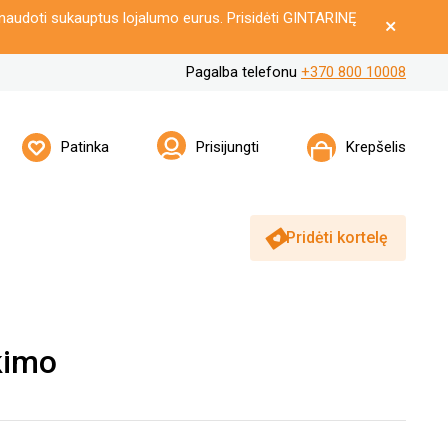
naudoti sukauptus lojalumo eurus. Prisidėti GINTARINĘ
Pagalba telefonu
+370 800 10008
Patinka
Prisijungti
Krepšelis
Pridėti kortelę
kimo