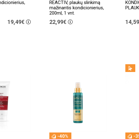
ndicionierius,
REACTIV, plaukų slinkimą
KONDI
mažinantis kondicionierius,
PLAUK
200ml, 1 vnt.
19,49€
22,99€
14,5
-40%
-3