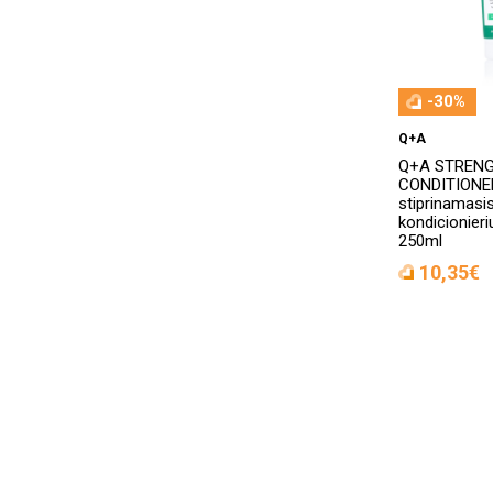
-30%
Q+A
Q+A STREN
CONDITIONE
stiprinamasi
kondicionieri
250ml
10,35€