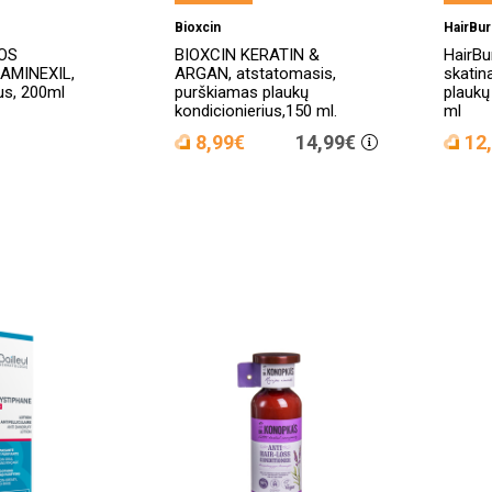
Bioxcin
HairBur
OS
BIOXCIN KERATIN &
HairBu
AMINEXIL,
ARGAN, atstatomasis,
skatin
us, 200ml
purškiamas plaukų
plaukų
kondicionierius,150 ml.
ml
8,99€
14,99€
12