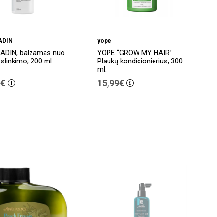
ADIN
yope
ADIN, balzamas nuo
YOPE “GROW MY HAIR”
 slinkimo, 200 ml
Plaukų kondicionierius, 300
ml.
9€
15,99€