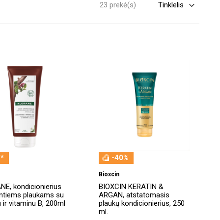
23 prekė(s)
*
-40%
e
Bioxcin
E, kondicionierius
BIOXCIN KERATIN &
ntiems plaukams su
ARGAN, atstatomasis
u ir vitaminu B, 200ml
plaukų kondicionierius, 250
ml.