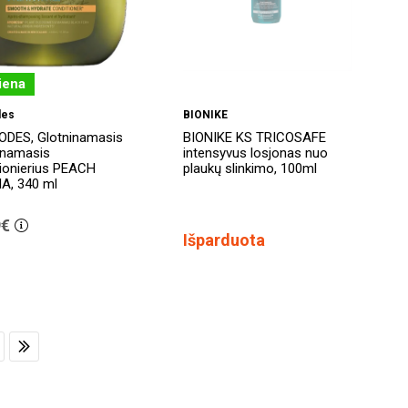
iena
des
BIONIKE
ODES, Glotninamasis
BIONIKE KS TRICOSAFE
kinamasis
intensyvus losjonas nuo
ionierius PEACH
plaukų slinkimo, 100ml
A, 340 ml
9€
Išparduota