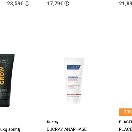
23,59€
17,79€
21,8
-30%
Ducray
PLACE
ukų apimtį
DUCRAY ANAPHASE
PLACE