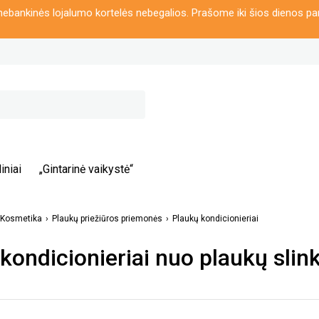
ebankinės lojalumo kortelės nebegalios. Prašome iki šios dienos pa
iniai
„Gintarinė vaikystė“
Kosmetika
Plaukų priežiūros priemonės
Plaukų kondicionieriai
kondicionieriai nuo plaukų slin