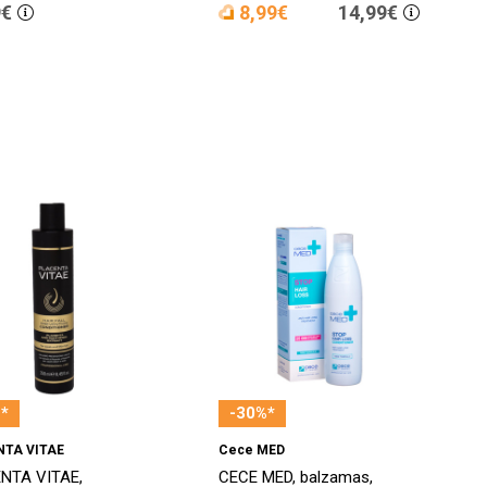
9€
8,99€
14,99€
*
-30%*
NTA VITAE
Cece MED
NTA VITAE,
CECE MED, balzamas,