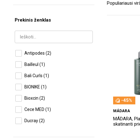
Prekinis ženklas
Antipodes
(2)
Bailleul
(1)
Bali Curls
(1)
BIONIKE
(1)
Bioxcin
(2)
-45%
Cece MED
(1)
MÁDARA
MÁDARA, Pla
Ducray
(2)
skatinanti p
HairBurst
(2)