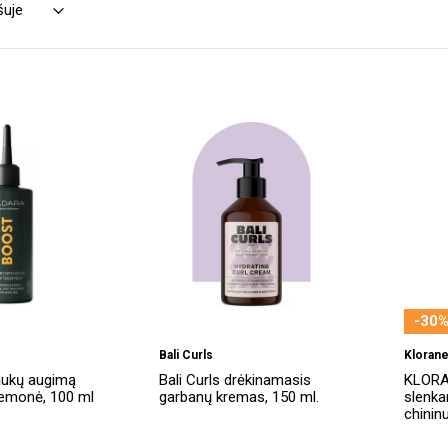
-30%
Bali Curls
Kloran
ukų augimą
Bali Curls drėkinamasis
KLORAN
riemonė, 100 ml
garbanų kremas, 150 ml.
slenka
chinin