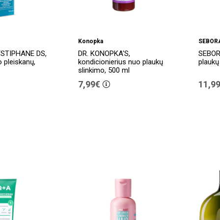
Konopka
SEBOR
YSTIPHANE DS,
DR. KONOPKA'S,
SEBOR
 pleiskanų,
kondicionierius nuo plaukų
plaukų
slinkimo, 500 ml
7,99€
11,9