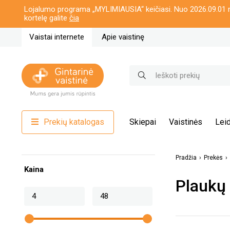
Lojalumo programa „MYLIMIAUSIA“ keičiasi. Nuo 2026.09.01 n
kortelę galite
čia
Vaistai internete
Apie vaistinę
Prekių katalogas
Skiepai
Vaistinės
Leid
Pradžia
Prekės
Kaina
Plaukų 