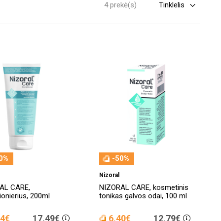
4 prekė(s)
0%
-50%
Nizoral
AL CARE,
NIZORAL CARE, kosmetinis
ionierius, 200ml
tonikas galvos odai, 100 ml
74€
17,49€
6,40€
12,79€