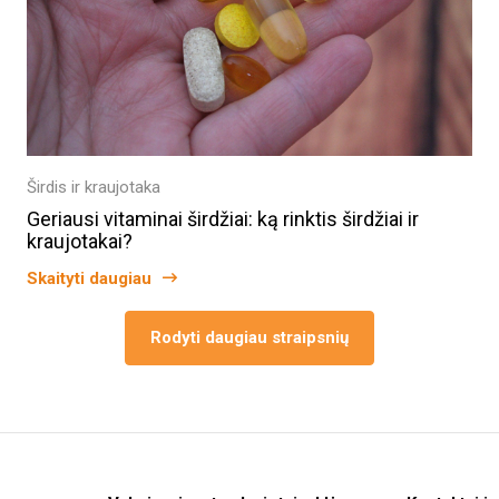
Širdis ir kraujotaka
Geriausi vitaminai širdžiai: ką rinktis širdžiai ir
kraujotakai?
Skaityti daugiau
Rodyti daugiau straipsnių