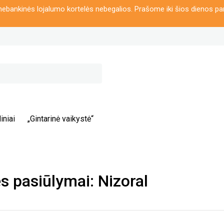
ebankinės lojalumo kortelės nebegalios. Prašome iki šios dienos pa
iniai
„Gintarinė vaikystė“
 pasiūlymai: Nizoral