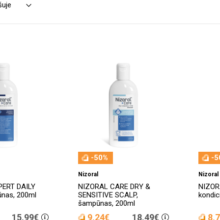
-50%
-5
Nizoral
Nizoral
PERT DAILY
NIZORAL CARE DRY &
NIZOR
nas, 200ml
SENSITIVE SCALP,
kondic
šampūnas, 200ml
15,99€
9,24€
18,49€
8,