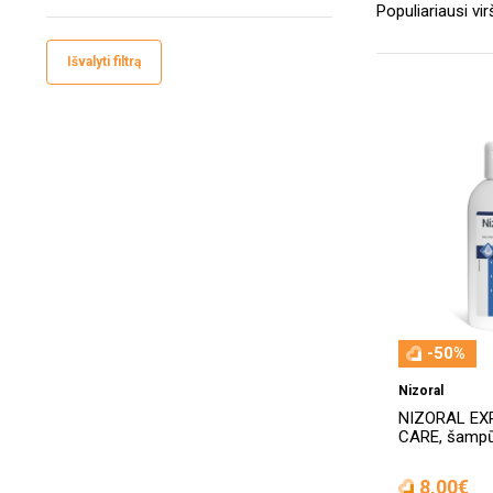
Išvalyti filtrą
-50%
Nizoral
NIZORAL EX
CARE, šampū
8,00€