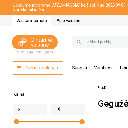
Lojalumo programa „MYLIMIAUSIA“ keičiasi. Nuo 2026.09.01 n
kortelę galite
čia
Vaistai internete
Apie vaistinę
Prekių katalogas
Skiepai
Vaistinės
Leid
Pradžia
Kaina
Gegužės