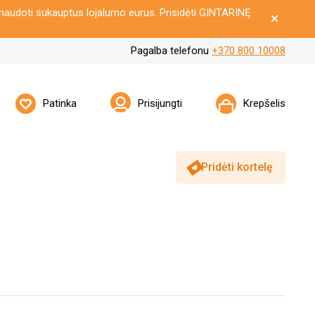
naudoti sukauptus lojalumo eurus. Prisidėti GINTARINĘ
Pagalba telefonu
+370 800 10008
Patinka
Prisijungti
Krepšelis
Pridėti kortelę