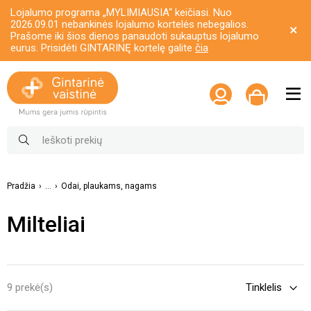
Lojalumo programa „MYLIMIAUSIA“ keičiasi. Nuo
2026.09.01 nebankinės lojalumo kortelės nebegalios.
Prašome iki šios dienos panaudoti sukauptus lojalumo
eurus. Prisidėti GINTARINĘ kortelę galite
čia
Pradžia
...
Odai, plaukams, nagams
Milteliai
9 prekė(s)