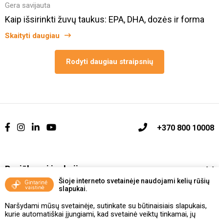
Gera savijauta
Kaip išsirinkti žuvų taukus: EPA, DHA, dozės ir forma
Skaityti daugiau
Rodyti daugiau straipsnių
+370 800 10008
Pasiūlymai ir akcijos
Šioje interneto svetainėje naudojami kelių rūšių
slapukai.
Vakcinavimo tvarka ir taisyklės
Naršydami mūsų svetainėje, sutinkate su būtinaisiais slapukais,
Kontaktai ir Karjera
kurie automatiškai įjungiami, kad svetainė veiktų tinkamai, jų