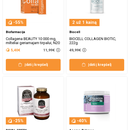
-55%
2 už 1 kainą
Biofarmacija
Biocell
Collagena BEAUTY 10 000 mg,
BIOCELL COLLAGEN BIOTIC,
milteliai geriamajam tirpalui, N20
222g.
11,99€
5,40€
49,99€
Įdėti į krepšelį
Įdėti į krepšelį
-25%
-40%