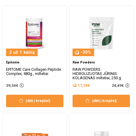
2 už 1 kainą
-30%
Epitome
Raw Powders
EPITOME Care Collagen Peptide
RAW POWDERS
Complex, 480g., milteliai
HIDROLIZUOTAS JŪRINIS
KOLAGENAS milteliai, 250 g
24,49€
39,54€
17,14€
Įdėti į krepšelį
Įdėti į krepšelį