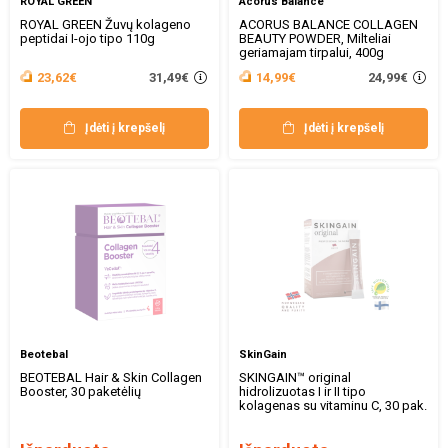
ROYAL GREEN
Acorus Balance
ROYAL GREEN Žuvų kolageno
ACORUS BALANCE COLLAGEN
peptidai I-ojo tipo 110g
BEAUTY POWDER, Milteliai
geriamajam tirpalui, 400g
31,49€
24,99€
23,62€
14,99€
Įdėti į krepšelį
Įdėti į krepšelį
Beotebal
SkinGain
BEOTEBAL Hair & Skin Collagen
SKINGAIN™ original
Booster, 30 paketėlių
hidrolizuotas I ir II tipo
kolagenas su vitaminu C, 30 pak.