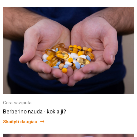
Gera savijauta
Berberino nauda - kokia ji?
Skaityti daugiau