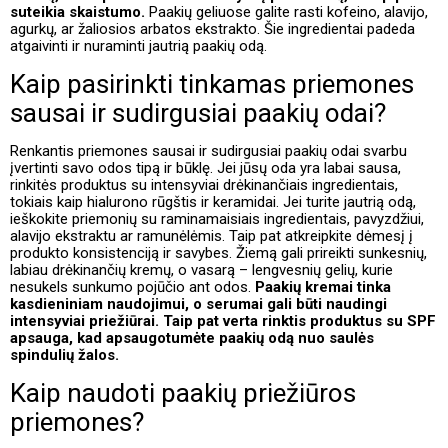
suteikia skaistumo.
Paakių geliuose galite rasti kofeino, alavijo,
agurkų, ar žaliosios arbatos ekstrakto. Šie ingredientai padeda
atgaivinti ir nuraminti jautrią paakių odą.
Kaip pasirinkti tinkamas priemones
sausai ir sudirgusiai paakių odai?
Renkantis priemones sausai ir sudirgusiai paakių odai svarbu
įvertinti savo odos tipą ir būklę. Jei jūsų oda yra labai sausa,
rinkitės produktus su intensyviai drėkinančiais ingredientais,
tokiais kaip hialurono rūgštis ir keramidai. Jei turite jautrią odą,
ieškokite priemonių su raminamaisiais ingredientais, pavyzdžiui,
alavijo ekstraktu ar ramunėlėmis. Taip pat atkreipkite dėmesį į
produkto konsistenciją ir savybes. Žiemą gali prireikti sunkesnių,
labiau drėkinančių kremų, o vasarą – lengvesnių gelių, kurie
nesukels sunkumo pojūčio ant odos.
Paakių kremai tinka
kasdieniniam naudojimui, o serumai gali būti naudingi
intensyviai priežiūrai. Taip pat verta rinktis produktus su SPF
apsauga, kad apsaugotumėte paakių odą nuo saulės
spindulių žalos.
Kaip naudoti paakių priežiūros
priemones?