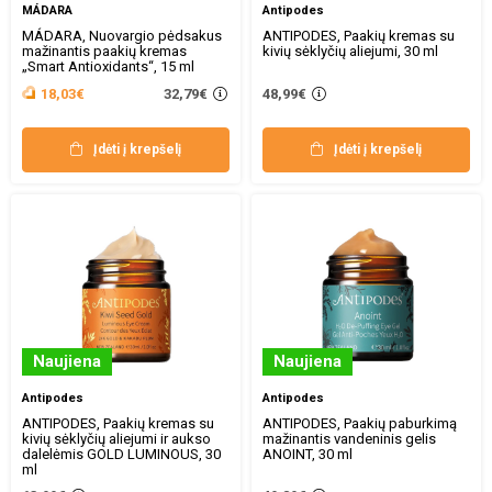
MÁDARA
Antipodes
MÁDARA, Nuovargio pėdsakus
ANTIPODES, Paakių kremas su
mažinantis paakių kremas
kivių sėklyčių aliejumi, 30 ml
„Smart Antioxidants“, 15 ml
32,79€
18,03€
48,99€
Įdėti į krepšelį
Įdėti į krepšelį
Naujiena
Naujiena
Antipodes
Antipodes
ANTIPODES, Paakių kremas su
ANTIPODES, Paakių paburkimą
kivių sėklyčių aliejumi ir aukso
mažinantis vandeninis gelis
dalelėmis GOLD LUMINOUS, 30
ANOINT, 30 ml
ml