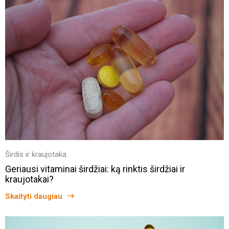
Širdis ir kraujotaka
Geriausi vitaminai širdžiai: ką rinktis širdžiai ir
kraujotakai?
Skaityti daugiau