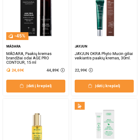
-45%
MÁDARA
JAYJUN
MÁDARA, Paakių kremas
JAYJUN OKRA Phyto Mucin giliai
brandžiai odai AGE PRO
veikiantis paakių kremas, 30ml.
CONTOUR, 15 ml
44,89€
24,69€
22,99€
Įdėti į krepšelį
Įdėti į krepšelį