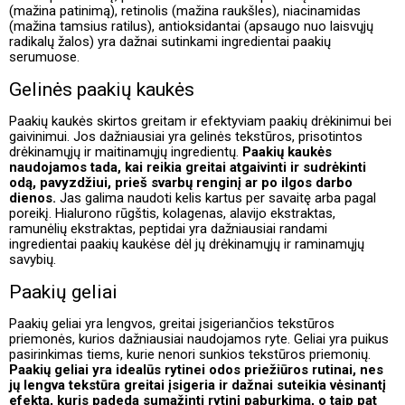
(mažina patinimą), retinolis (mažina raukšles), niacinamidas
(mažina tamsius ratilus), antioksidantai (apsaugo nuo laisvųjų
radikalų žalos) yra dažnai sutinkami ingredientai paakių
serumuose.
Gelinės paakių kaukės
Paakių kaukės skirtos greitam ir efektyviam paakių drėkinimui bei
gaivinimui. Jos dažniausiai yra gelinės tekstūros, prisotintos
drėkinamųjų ir maitinamųjų ingredientų.
Paakių kaukės
naudojamos tada, kai reikia greitai atgaivinti ir sudrėkinti
odą, pavyzdžiui, prieš svarbų renginį ar po ilgos darbo
dienos.
Jas galima naudoti kelis kartus per savaitę arba pagal
poreikį. Hialurono rūgštis, kolagenas, alavijo ekstraktas,
ramunėlių ekstraktas, peptidai yra dažniausiai randami
ingredientai paakių kaukėse dėl jų drėkinamųjų ir raminamųjų
savybių.
Paakių geliai
Paakių geliai yra lengvos, greitai įsigeriančios tekstūros
priemonės, kurios dažniausiai naudojamos ryte. Geliai yra puikus
pasirinkimas tiems, kurie nenori sunkios tekstūros priemonių.
Paakių geliai yra idealūs rytinei odos priežiūros rutinai, nes
jų lengva tekstūra greitai įsigeria ir dažnai suteikia vėsinantį
efektą, kuris padeda sumažinti rytinį paburkimą, o taip pat