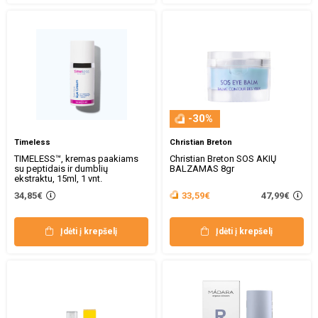
-30%
Timeless
Christian Breton
TIMELESS™, kremas paakiams
Christian Breton SOS AKIŲ
su peptidais ir dumblių
BALZAMAS 8gr
ekstraktu, 15ml, 1 vnt.
47,99€
34,85€
33,59€
Įdėti į krepšelį
Įdėti į krepšelį