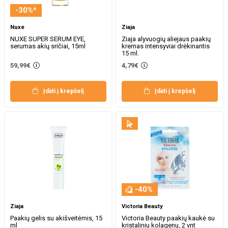
-30%*
Nuxe
Ziaja
NUXE SUPER SERUM EYE,
Ziaja alyvuogių aliejaus paakių
serumas akių sričiai, 15ml
kremas intensyviai drėkinantis
15 ml.
59,99€
4,79€
Įdėti į krepšelį
Įdėti į krepšelį
-40%
Ziaja
Victoria Beauty
Paakių gelis su akišveitėmis, 15
Victoria Beauty paakių kaukė su
ml
kristaliniu kolagenu, 2 vnt