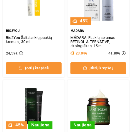
-45%
BIO2YOU
MÁDARA
Bio2You Šaltalankių paakių
MÁDARA, Paakių serumas
kremas , 30 ml
RETINOL ALTERNATIVE,
ekologiškas, 15 ml
41,89€
24,59€
23,04€
Įdėti į krepšelį
Įdėti į krepšelį
-45%
Naujiena
Naujiena