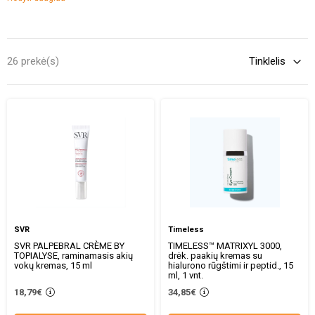
ratilais po akimis. Šios problemos gali ne tik neigiamai paveikti
išvaizdą, bet ir sukelti diskomfortą, todėl svarbu tinkamai rūpintis
paakių oda, kad išvengti sausumo ir sudirgimo bei kitų nemalonių
pojūčių.
26 prekė(s)
SVR
Timeless
SVR PALPEBRAL CRÈME BY
TIMELESS™ MATRIXYL 3000,
TOPIALYSE, raminamasis akių
drėk. paakių kremas su
vokų kremas, 15 ml
hialurono rūgštimi ir peptid., 15
ml, 1 vnt.
18,79€
34,85€