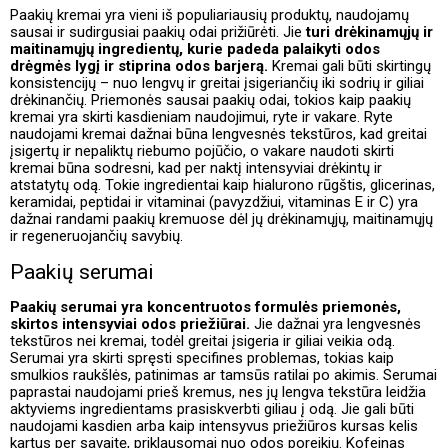
Paakių kremai yra vieni iš populiariausių produktų, naudojamų
sausai ir sudirgusiai paakių odai prižiūrėti. Jie
turi drėkinamųjų ir
maitinamųjų ingredientų, kurie padeda palaikyti odos
drėgmės lygį ir stiprina odos barjerą.
Kremai gali būti skirtingų
konsistencijų – nuo lengvų ir greitai įsigeriančių iki sodrių ir giliai
drėkinančių. Priemonės sausai paakių odai, tokios kaip paakių
kremai yra skirti kasdieniam naudojimui, ryte ir vakare. Ryte
naudojami kremai dažnai būna lengvesnės tekstūros, kad greitai
įsigertų ir nepaliktų riebumo pojūčio, o vakare naudoti skirti
kremai būna sodresni, kad per naktį intensyviai drėkintų ir
atstatytų odą. Tokie ingredientai kaip hialurono rūgštis, glicerinas,
keramidai, peptidai ir vitaminai (pavyzdžiui, vitaminas E ir C) yra
dažnai randami paakių kremuose dėl jų drėkinamųjų, maitinamųjų
ir regeneruojančių savybių.
Paakių serumai
Paakių serumai yra koncentruotos formulės priemonės,
skirtos intensyviai odos priežiūrai.
Jie dažnai yra lengvesnės
tekstūros nei kremai, todėl greitai įsigeria ir giliai veikia odą.
Serumai yra skirti spręsti specifines problemas, tokias kaip
smulkios raukšlės, patinimas ar tamsūs ratilai po akimis. Serumai
paprastai naudojami prieš kremus, nes jų lengva tekstūra leidžia
aktyviems ingredientams prasiskverbti giliau į odą. Jie gali būti
naudojami kasdien arba kaip intensyvus priežiūros kursas kelis
kartus per savaitę, priklausomai nuo odos poreikių. Kofeinas