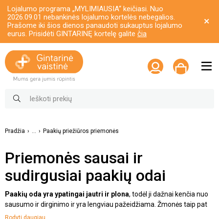
Lojalumo programa „MYLIMIAUSIA“ keičiasi. Nuo
2026.09.01 nebankinės lojalumo kortelės nebegalios.
Prašome iki šios dienos panaudoti sukauptus lojalumo
eurus. Prisidėti GINTARINĘ kortelę galite
čia
Pradžia
...
Paakių priežiūros priemonės
Priemonės sausai ir
sudirgusiai paakių odai
Paakių oda yra ypatingai jautri ir plona
, todėl ji dažnai kenčia nuo
sausumo ir dirginimo ir yra lengviau pažeidžiama. Žmonės taip pat
dažnai susiduria su patinimu, smulkiomis raukšlelėmis ir tamsiais
Rodyti daugiau