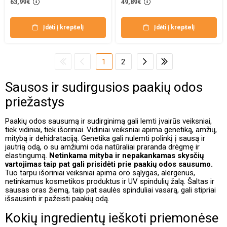
63,99€
49,89€
Įdėti į krepšelį
Įdėti į krepšelį
1
2
Sausos ir sudirgusios paakių odos
priežastys
Paakių odos sausumą ir sudirginimą gali lemti įvairūs veiksniai,
tiek vidiniai, tiek išoriniai. Vidiniai veiksniai apima genetiką, amžių,
mitybą ir dehidrataciją. Genetika gali nulemti polinkį į sausą ir
jautrią odą, o su amžiumi oda natūraliai praranda drėgmę ir
elastingumą.
Netinkama mityba ir nepakankamas skysčių
vartojimas taip pat gali prisidėti prie paakių odos sausumo.
Tuo tarpu išoriniai veiksniai apima oro sąlygas, alergenus,
netinkamus kosmetikos produktus ir UV spindulių žalą. Šaltas ir
sausas oras žiemą, taip pat saulės spinduliai vasarą, gali stipriai
išsausinti ir pažeisti paakių odą.
Kokių ingredientų ieškoti priemonėse