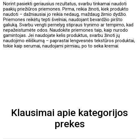
Norint pasiekti geriausius rezultatus, svarbu tinkamai naudoti
paakių priežiūros priemones. Pirma, reikia žinoti, kiek produkto
naudoti – dažniausiai jo reikia nedaug, maždaug žirnio dydžio.
Priemones reikėtų tepti švelniai, naudojant bevardžio piršto
galiuką. Svarbu vengti pernelyg stipraus trynimo ar tempimo, kad
nepažeistumėte odos. Naudokite priemones taip, kaip nurodo
gamintojas. Jei naudojate kelis produktus, svarbu žinoti jų
naudojimo eiliškumą – paprastai lengvesnės tekstūros produktai,
tokie kaip serumai, naudojami pirmiau, po to seka kremai.
Klausimai apie kategorijos
prekes