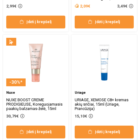
3,49€
2,99€
2,09€
Įdėti į krepšelį
Įdėti į krepšelį
-30%*
Nuxe
Uriage
NUXE BOOST CREME
URIAGE, XEMOSE C8+ kremas
PRODIGIEUSE, Koreguojamasis
akių sričiai, 15ml (Uriage,
paakių balzamas-želė, 15ml
Prancūzija)
30,79€
15,10€
Įdėti į krepšelį
Įdėti į krepšelį