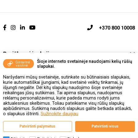
+370 800 10008
Pasiūlymai ir akcijos
Šioje interneto svetainėje naudojami kelių rūšių
slapukai.
Vakcinavimo tvarka ir taisyklės
Naršydami mūsų svetainėje, sutinkate su būtinaisiais slapukais,
Kontaktai ir Karjera
kurie automatiškai įjungiami, kad svetainė veiktų tinkamai, jų
išjungti negalite. Dėl kitų slapukų naudojimo šioje svetainėje
reikalingas jūsų sutikimas. Tai apima slapukus, naudojamus
Taisyklės ir politika
reklamų personalizavimui, kurie padeda mums rodyti jums
aktualesnius skelbimus. Toliau pateikiame visų rūšių slapukų
apibūdinimus. Sutikimą naudoti slapukus galite betkada atšaukti,
o slapukus ištrinti.
Sužinokite daugiau
Valstybinė vaistų kontrolės tarnyba
Patvirtinti pažymėtus
Patvirtinti visus
prie Lietuvos Respublikos sveikatos apsaugos ministerijos
Studentų g. 45A, 08107 Vilnius | +370 5 263 9264
www.vvkt.lt | vvkt@vvkt.lt