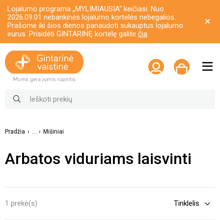
Lojalumo programa „MYLIMIAUSIA“ keičiasi. Nuo
2026.09.01 nebankinės lojalumo kortelės nebegalios.
Prašome iki šios dienos panaudoti sukauptus lojalumo
eurus. Prisidėti GINTARINĘ kortelę galite
čia
Pradžia
...
Mišiniai
Arbatos viduriams laisvinti
1 prekė(s)