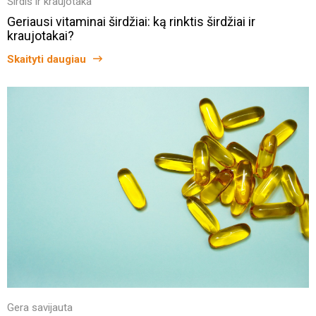
Širdis ir kraujotaka
Geriausi vitaminai širdžiai: ką rinktis širdžiai ir
kraujotakai?
Skaityti daugiau
Gera savijauta