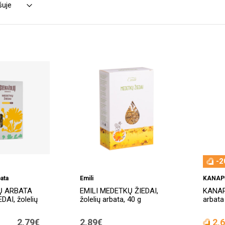
-2
ata
Emili
KANAP
Ų ARBATA
EMILI MEDETKŲ ŽIEDAI,
KANAP
AI, žolelių
žolelių arbata, 40 g
arbata
2,79€
2,89€
2,