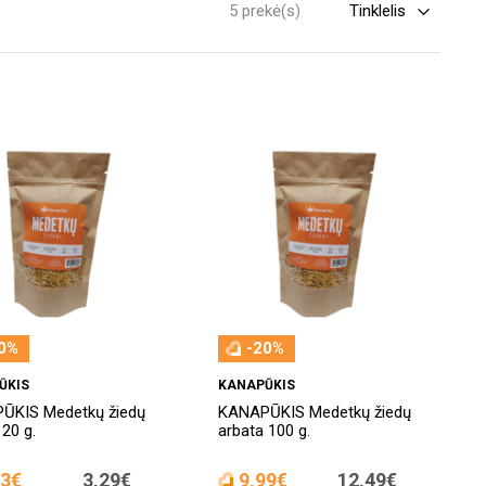
5 prekė(s)
0%
-20%
ŪKIS
KANAPŪKIS
ŪKIS Medetkų žiedų
KANAPŪKIS Medetkų žiedų
 20 g.
arbata 100 g.
63€
3,29€
9,99€
12,49€