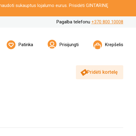
naudoti sukauptus lojalumo eurus. Prisidėti GINTARINĘ
Pagalba telefonu
+370 800 10008
Patinka
Prisijungti
Krepšelis
Pridėti kortelę