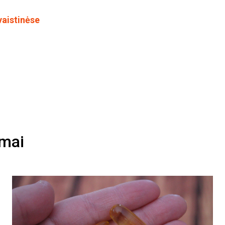
vaistinėse
imai