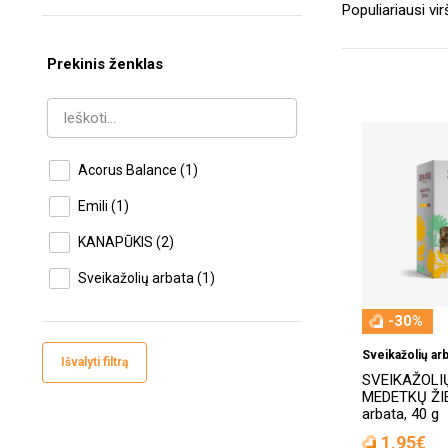
Prekinis ženklas
Acorus Balance
(1)
Emili
(1)
KANAPŪKIS
(2)
Sveikažolių arbata
(1)
-30%
Sveikažolių arb
Išvalyti filtrą
SVEIKAŽOLI
MEDETKŲ ŽIED
arbata, 40 g
1,95€