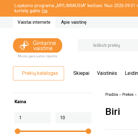
Lojalumo programa „MYLIMIAUSIA“ keičiasi. Nuo 2026.09.01 n
kortelę galite
čia
Vaistai internete
Apie vaistinę
Prekių katalogas
Skiepai
Vaistinės
Leidin
Pradžia
Prekės
Kaina
Biri