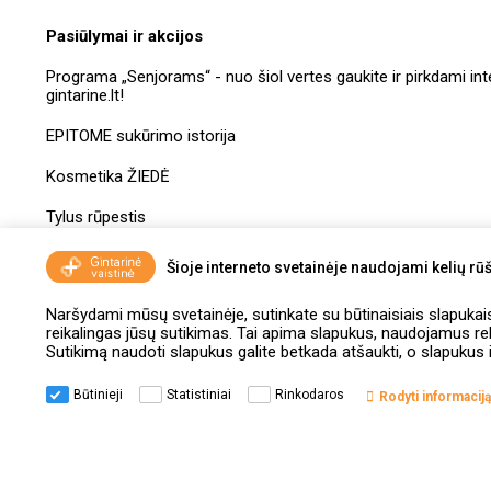
Pasiūlymai ir akcijos
Programa „Senjorams“ - nuo šiol vertes gaukite ir pirkdami int
gintarine.lt!
EPITOME sukūrimo istorija
Kosmetika ŽIEDĖ
Tylus rūpestis
Dovanų kuponų taisyklės
Šioje interneto svetainėje naudojami kelių rūš
Naršydami mūsų svetainėje, sutinkate su būtinaisiais slapukais, 
reikalingas jūsų sutikimas. Tai apima slapukus, naudojamus r
Sutikimą naudoti slapukus galite betkada atšaukti, o slapukus i
Būtinieji
Statistiniai
Rinkodaros
Rodyti informaciją
© Gintarinė
Programa
Internetinės vaistinės
Pristatymo ir
vaistinė
"Draugystė“
pirkėjų privatumo politika
grąžinimo
taisyklės
taisyklės