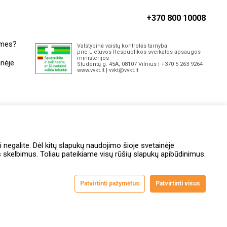
+370 800 10008
 mes?
Valstybinė vaistų kontrolės tarnyba
prie Lietuvos Respublikos sveikatos apsaugos
ministerijos
inėje
Studentų g. 45A, 08107 Vilnius | +370 5 263 9264
www.vvkt.lt | vvkt@vvkt.lt
itai
i negalite. Dėl kitų slapukų naudojimo šioje svetainėje
skelbimus. Toliau pateikiame visų rūšių slapukų apibūdinimus.
Patvirtinti pažymėtus
Patvirtinti visus
entams
Prieinamumo
Susikurk virtualią GINTARINĘ
Apklausos
ašymą
pareiškimas
kortelę ir gauk 1 lojalumo eurą
taisyklės