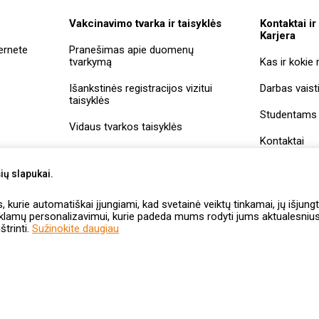
Vakcinavimo tvarka ir taisyklės
Kontaktai ir
Karjera
ernete
Pranešimas apie duomenų
tvarkymą
Kas ir kokie
Išankstinės registracijos vizitui
Darbas vaist
taisyklės
Studentams
Vidaus tvarkos taisyklės
Kontaktai
Įmonių rekviz
ių slapukai.
Vaistininkų
kurie automatiškai įjungiami, kad svetainė veiktų tinkamai, jų išjungt
savitarna
eklamų personalizavimui, kurie padeda mums rodyti jums aktualesnius 
štrinti.
Sužinokite daugiau
Konkursų
Privatumo
Internetinės
Vaizdo
Pranešimas kli
taisyklės
politika
vaistinės taisyklės
stebėjimas
apie pokalbių įr
vaistinėse