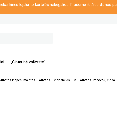
ebankinės lojalumo kortelės nebegalios. Prašome iki šios dienos pa
iai
„Gintarinė vaikystė“
Arbatos ir spec. maistas
Arbatos
Vienarūšės
M
Arbatos - medetkų žiedai