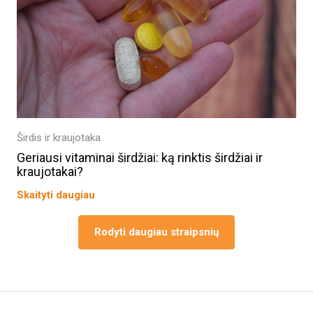
Širdis ir kraujotaka
Geriausi vitaminai širdžiai: ką rinktis širdžiai ir
kraujotakai?
Skaityti daugiau
Rodyti daugiau straipsnių