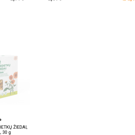
e
ETKŲ ŽIEDAI,
, 30 g