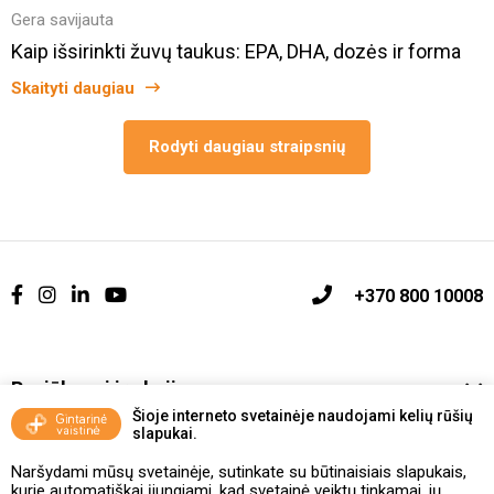
Gera savijauta
Kaip išsirinkti žuvų taukus: EPA, DHA, dozės ir forma
Skaityti daugiau
Rodyti daugiau straipsnių
+370 800 10008
Pasiūlymai ir akcijos
Šioje interneto svetainėje naudojami kelių rūšių
slapukai.
Vakcinavimo tvarka ir taisyklės
Naršydami mūsų svetainėje, sutinkate su būtinaisiais slapukais,
Kontaktai ir Karjera
kurie automatiškai įjungiami, kad svetainė veiktų tinkamai, jų