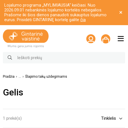
Lojalumo programa „MYLIMIAUSIA“ keičiasi. Nuo
2026.09.01 nebankinės lojalumo kortelės nebegalios.
Prašome iki šios dienos panaudoti sukauptus lojalumo
eurus. Prisidėti GINTARINĘ kortelę galite
čia
Pradžia
...
Šlapimo takų uždegimams
Gelis
1 prekė(s)