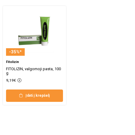
-35%*
Fitolizin
FITOLIZIN, valgomoji pasta, 100
g
9,19€
Įdėti į krepšelį