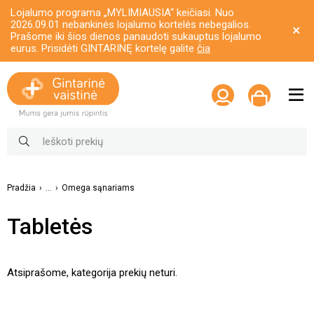
Lojalumo programa „MYLIMIAUSIA“ keičiasi. Nuo
2026.09.01 nebankinės lojalumo kortelės nebegalios.
Prašome iki šios dienos panaudoti sukauptus lojalumo
eurus. Prisidėti GINTARINĘ kortelę galite
čia
Pradžia
...
Omega sąnariams
Tabletės
Atsiprašome, kategorija prekių neturi.