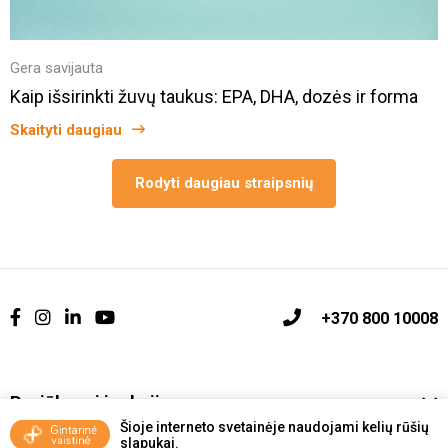
Gera savijauta
Kaip išsirinkti žuvų taukus: EPA, DHA, dozės ir forma
Skaityti daugiau
Rodyti daugiau straipsnių
+370 800 10008
Pasiūlymai ir akcijos
Šioje interneto svetainėje naudojami kelių rūšių
slapukai.
Vakcinavimo tvarka ir taisyklės