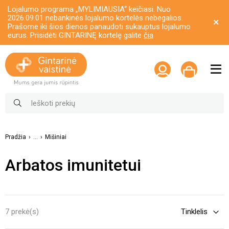
Lojalumo programa „MYLIMIAUSIA“ keičiasi. Nuo
2026.09.01 nebankinės lojalumo kortelės nebegalios.
Prašome iki šios dienos panaudoti sukauptus lojalumo
eurus. Prisidėti GINTARINĘ kortelę galite
čia
Pradžia
...
Mišiniai
Arbatos imunitetui
7 prekė(s)