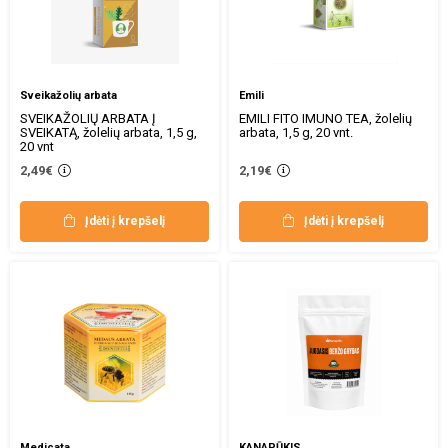
Sveikažolių arbata
Emili
SVEIKAŽOLIŲ ARBATA Į
EMILI FITO IMUNO TEA, žolelių
SVEIKATĄ, žolelių arbata, 1,5 g,
arbata, 1,5 g, 20 vnt.
20 vnt
2,49€
2,19€
Įdėti į krepšelį
Įdėti į krepšelį
Medicata
KANAPŪKIS