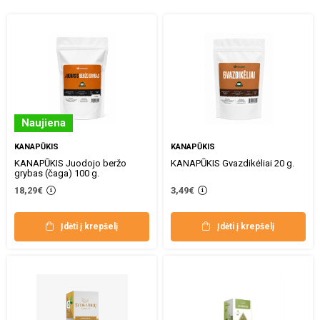
Naujiena
KANAPŪKIS
KANAPŪKIS
KANAPŪKIS Juodojo beržo
KANAPŪKIS Gvazdikėliai 20 g.
grybas (čaga) 100 g.
18,29€
3,49€
Įdėti į krepšelį
Įdėti į krepšelį