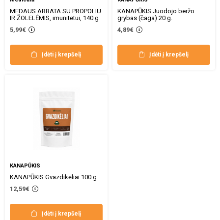
MEDAUS ARBATA SU PROPOLIU
KANAPŪKIS Juodojo beržo
IR ŽOLELĖMIS, imunitetui, 140 g
grybas (čaga) 20 g.
5,99€
4,89€
Įdėti į krepšelį
Įdėti į krepšelį
KANAPŪKIS
KANAPŪKIS Gvazdikėliai 100 g.
12,59€
Įdėti į krepšelį