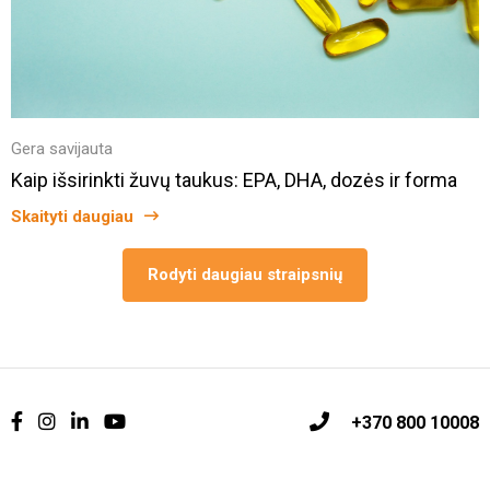
Gera savijauta
Kaip išsirinkti žuvų taukus: EPA, DHA, dozės ir forma
Skaityti daugiau
Rodyti daugiau straipsnių
+370 800 10008