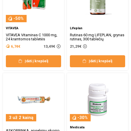
-50%
VITAVEA
Lifeplan
VITAVEA Vitaminas C 1000 mg,
Rutinas 60 mg LIFEPLAN, grynas
24 kramtomos tabletės
rutinas, 300 tablečių
13,49€
6,74€
21,29€
Įdėti į krepšelį
Įdėti į krepšelį
3 už 2 kainą
-30%
Medicata
ASKORBINKA, apselsinų skonio,