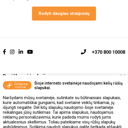
Rodyti daugiau straipsnių
+370 800 10008
Pasiūlymai ir akcijos
Šioje interneto svetainėje naudojami kelių rūšių
slapukai.
Vakcinavimo tvarka ir taisyklės
Naršydami mūsų svetainėje, sutinkate su būtinaisiais slapukais,
Kontaktai ir Karjera
kurie automatiškai įjungiami, kad svetainė veiktų tinkamai, jų
išjungti negalite. Dėl kitų slapukų naudojimo šioje svetainėje
reikalingas jūsų sutikimas. Tai apima slapukus, naudojamus
Taisyklės ir politika
reklamų personalizavimui, kurie padeda mums rodyti jums
aktualesnius skelbimus. Toliau pateikiame visų rūšių slapukų
apibūdinimus. Sutikimą naudoti slapukus galite betkada atšaukti,