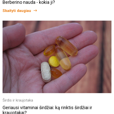
Berberino nauda - kokia ji?
Skaityti daugiau
Širdis ir kraujotaka
Geriausi vitaminai širdžiai: ką rinktis širdžiai ir
kraujotakai?