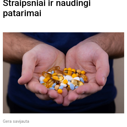
Straipsniai ir naudingi
patarimai
Gera savijauta