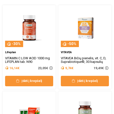
-30%
-50%
Lifeplan
VITAVEA
VITAMIN C LOW ACID 1000 mg
VITAVEA Bičių pienelis, vit. C, D,
LIFEPLAN tab. N90
Suprabiotique®, 30 kapsulių
23,05€
19,49€
16,14€
9,74€
Įdėti į krepšelį
Įdėti į krepšelį