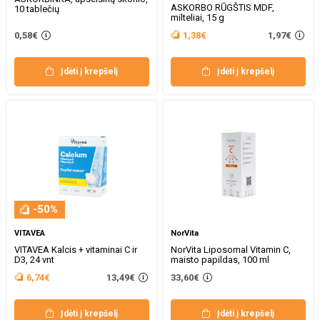
ASKORBO RŪGŠTIS MDF,
10 tablečių
milteliai, 15 g
1,97€
0,58€
1,38€
Įdėti į krepšelį
Įdėti į krepšelį
-50%
VITAVEA
NorVita
VITAVEA Kalcis + vitaminai C ir
NorVita Liposomal Vitamin C,
D3, 24 vnt
maisto papildas, 100 ml
13,49€
6,74€
33,60€
Įdėti į krepšelį
Įdėti į krepšelį