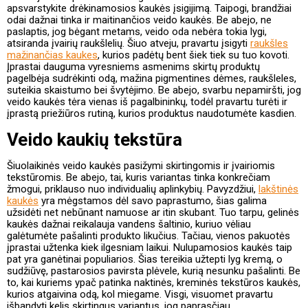
apsvarstykite drėkinamosios kaukės įsigijimą. Taipogi, brandžiai
odai dažnai tinka ir maitinančios veido kaukės. Be abejo, ne
paslaptis, jog bėgant metams, veido oda nebėra tokia lygi,
atsiranda įvairių raukšlelių. Šiuo atveju, pravartu įsigyti
raukšles
mažinančias kaukes
, kurios padėtų bent šiek tiek su tuo kovoti.
Įprastai dauguma vyresniems asmenims skirtų produktų
pagelbėja sudrėkinti odą, mažina pigmentines dėmes, raukšleles,
suteikia skaistumo bei švytėjimo. Be abejo, svarbu nepamiršti, jog
veido kaukės tėra vienas iš pagalbininkų, todėl pravartu turėti ir
įprastą priežiūros rutiną, kurios produktus naudotumėte kasdien.
Veido kaukių tekstūra
Šiuolaikinės veido kaukės pasižymi skirtingomis ir įvairiomis
tekstūromis. Be abejo, tai, kuris variantas tinka konkrečiam
žmogui, priklauso nuo individualių aplinkybių. Pavyzdžiui,
lakštinės
kaukės
yra mėgstamos dėl savo paprastumo, šias galima
užsidėti net nebūnant namuose ar itin skubant. Tuo tarpu, gelinės
kaukės dažnai reikalauja vandens šaltinio, kuriuo vėliau
galėtumėte pašalinti produkto likučius. Tačiau, vienos pakuotės
įprastai užtenka kiek ilgesniam laikui. Nulupamosios kaukės taip
pat yra ganėtinai populiarios. Šias tereikia užtepti lyg kremą, o
sudžiūvę, pastarosios pavirsta plėvele, kurią nesunku pašalinti. Be
to, kai kuriems ypač patinka naktinės, kreminės tekstūros kaukės,
kurios atgaivina odą, kol miegame. Visgi, visuomet pravartu
išbandyti kelis skirtingus variantus, jog paprasčiau