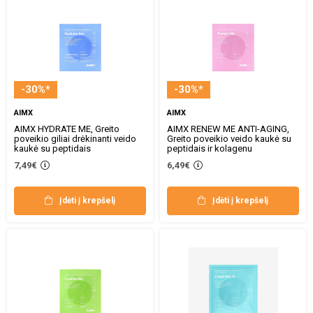
-30%*
-30%*
AIMX
AIMX
AIMX HYDRATE ME, Greito
AIMX RENEW ME ANTI-AGING,
poveikio giliai drėkinanti veido
Greito poveikio veido kaukė su
kaukė su peptidais
peptidais ir kolagenu
7,49€
6,49€
Įdėti į krepšelį
Įdėti į krepšelį