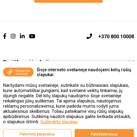
+370 800 10008
Pasiūlymai ir akcijos
Šioje interneto svetainėje naudojami kelių rūšių
slapukai.
Vakcinavimo tvarka ir taisyklės
Naršydami mūsų svetainėje, sutinkate su būtinaisiais slapukais,
Kontaktai ir Karjera
kurie automatiškai įjungiami, kad svetainė veiktų tinkamai, jų
išjungti negalite. Dėl kitų slapukų naudojimo šioje svetainėje
reikalingas jūsų sutikimas. Tai apima slapukus, naudojamus
Taisyklės ir politika
reklamų personalizavimui, kurie padeda mums rodyti jums
aktualesnius skelbimus. Toliau pateikiame visų rūšių slapukų
apibūdinimus. Sutikimą naudoti slapukus galite betkada atšaukti,
o slapukus ištrinti.
Sužinokite daugiau
Valstybinė vaistų kontrolės tarnyba
Patvirtinti pažymėtus
Patvirtinti visus
prie Lietuvos Respublikos sveikatos apsaugos ministerijos