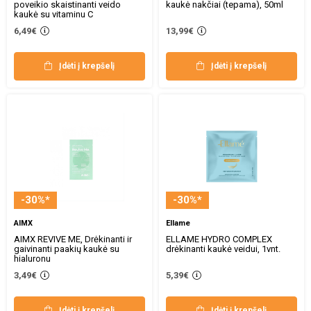
poveikio skaistinanti veido
kaukė nakčiai (tepama), 50ml
kaukė su vitaminu C
6,49€
13,99€
Įdėti į krepšelį
Įdėti į krepšelį
-30%*
-30%*
AIMX
Ellame
AIMX REVIVE ME, Drėkinanti ir
ELLAME HYDRO COMPLEX
gaivinanti paakių kaukė su
drėkinanti kaukė veidui, 1vnt.
hialuronu
3,49€
5,39€
Įdėti į krepšelį
Įdėti į krepšelį