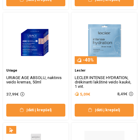
-40%
Uriage
Lecler
URIAGE AGE ABSOLU, naktinis
LECLER INTENSE HYDRATION,
veido kremas, 50ml
drėkinanti lakštinė veido kaukė,
1 vnt.
8,49€
37,99€
5,09€
Įdėti į krepšelį
Įdėti į krepšelį