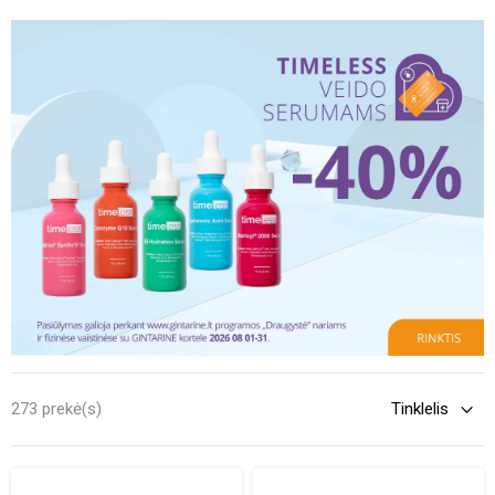
drėkinanti veido kaukė
tikriausiai tiks tiems, kurie skundžiasi
išsausėjimu, gaivinanti – norintiems pasilepinti po ilgos ir darbingos
savaitės, valomoji – riebesnės odos savininkams. Kita vertus, tarp
pasirinkimų visuomet galima varijuoti, atsižvelgiant į dabartinę savo
situaciją.
273 prekė(s)