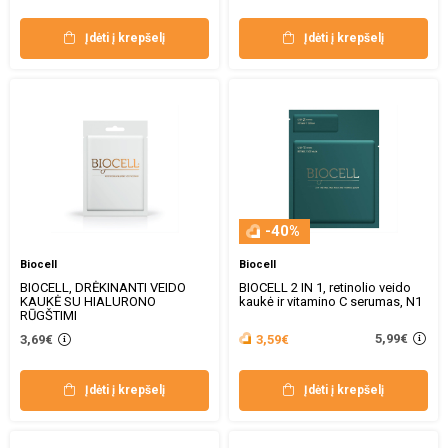
Įdėti į krepšelį
Įdėti į krepšelį
-40%
Biocell
Biocell
BIOCELL, DRĖKINANTI VEIDO
BIOCELL 2 IN 1, retinolio veido
KAUKĖ SU HIALURONO
kaukė ir vitamino C serumas, N1
RŪGŠTIMI
5,99€
3,69€
3,59€
Įdėti į krepšelį
Įdėti į krepšelį