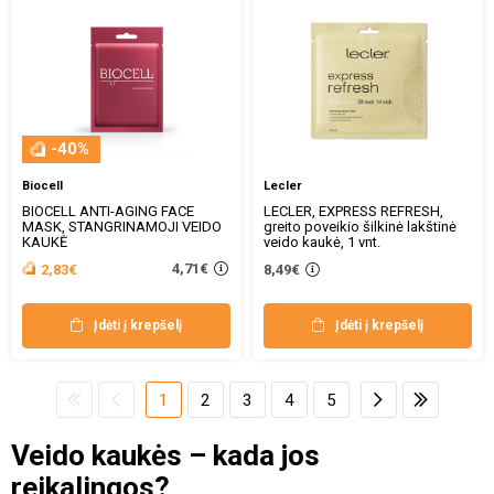
-40%
Biocell
Lecler
BIOCELL ANTI-AGING FACE
LECLER, EXPRESS REFRESH,
MASK, STANGRINAMOJI VEIDO
greito poveikio šilkinė lakštinė
KAUKĖ
veido kaukė, 1 vnt.
4,71€
2,83€
8,49€
Įdėti į krepšelį
Įdėti į krepšelį
1
2
3
4
5
Veido kaukės – kada jos
reikalingos?