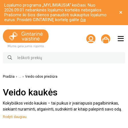
Lojalumo programa „MYLIMIAUSIA“ keičiasi. Nuo
2026.09.01 nebankinės lojalumo kortelės nebegalios.
Prašome iki šios dienos panaudoti sukauptus lojalumo
eurus. Prisidėti GINTARINĘ kortelę galite
čia
Pradžia
...
Veido odos priežiūra
Veido kaukės
Kokybiškos veido kaukės – tai puikus ir įvairiapusis pagalbininkas,
siekiant nuraminti, atgaivinti, sudrėkinti ar kitaip palepinti savo odą.
Pastarosios dažniausiai yra naudojamos 1-2 kartus per savaitę, be
Rodyti daugiau
to, pravartu išsirinkti tokį produktą, kuris geriausiai atspindės Jūsų
odos būklę, problematiką, norimus pasiekti rezultatus. Pavyzdžiui,