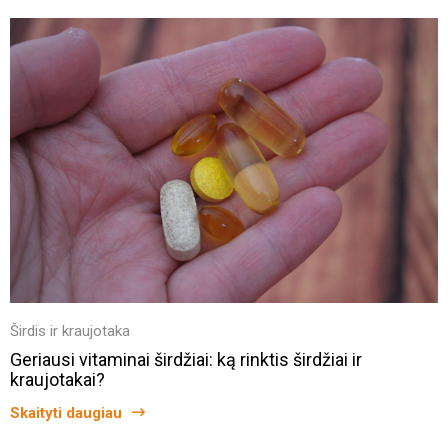
Širdis ir kraujotaka
Geriausi vitaminai širdžiai: ką rinktis širdžiai ir
kraujotakai?
Skaityti daugiau