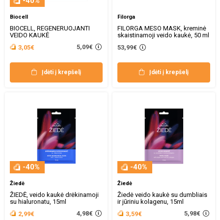
-40%
Biocell
Filorga
BIOCELL, REGENERUOJANTI
FILORGA MESO MASK, kreminė
VEIDO KAUKĖ
skaistinamoji veido kaukė, 50 ml
5,09€
3,05€
53,99€
Įdėti į krepšelį
Įdėti į krepšelį
-40%
-40%
Žiedė
Žiedė
ŽIEDĖ, veido kaukė drėkinamoji
Žiedė veido kaukė su dumbliais
su hialuronatu, 15ml
ir jūriniu kolagenu, 15ml
4,98€
5,98€
2,99€
3,59€