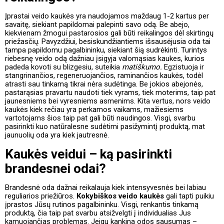
Įprastai veido kaukės yra naudojamos maždaug 1-2 kartus per
savaitę, siekiant papildomai palepinti savo odą. Be abejo,
kiekvienam žmogui pastarosios gali būti reikalingos dėl skirtingų
priežasčių. Pavyzdžiui, besiskundžiantiems išsausėjusia oda tai
tampa papildomu pagalbininku, siekiant šią sudrėkinti. Turintys
riebesnę veido odą dažniau įsigyja valomąsias kaukes, kurios
padeda kovoti su blizgesiu, suteikia
matiškumo.
Egzistuoja ir
stangrinančios, regeneruojančios, raminančios kaukės, todėl
atrasti sau tinkamą tikrai nėra sudėtinga. Be jokios abejonės,
pastarąsias pravartu naudoti tiek vyrams, tiek moterims, taip pat
jaunesniems bei vyresniems asmenims. Kita vertus, nors veido
kaukės kiek rečiau yra perkamos vaikams, mažiesiems
vartotojams šios taip pat gali būti naudingos. Visgi, svarbu
pasirinkti kuo natūralesne sudėtimi pasižymintį produktą, mat
jaunuolių oda yra kiek jautresnė.
Kaukės veidui – ką pasirinkti
brandesnei odai?
Brandesnė oda dažnai reikalauja kiek intensyvesnės bei labiau
reguliarios priežiūros.
Kokybiškos veido kaukės
gali tapti puikiu
įprastos Jūsų rutinos pagalbininku. Visgi, renkantis tinkamą
produktą, čia taip pat svarbu atsižvelgti į individualias Jus
kamuojančias problemas. Jeigu kankina odos sausumas –