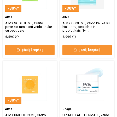
-30%*
-30%*
AIMX
AIMX
AIMX SOOTHE ME, Greito
AIMX COOL ME, veido kaukė su
poveikio raminanti veido kaukė
hialuronu, peptidais ir
su peptidais
probiotikais, 1vnt.
6,49€
6,99€
Įdėti į krepšelį
Įdėti į krepšelį
-30%*
AIMX
Uriage
AIMX BRIGHTEN ME, Greito
URIAGE EAU THERMALE, veido