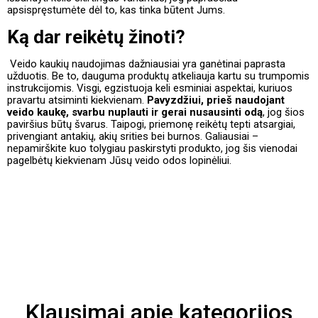
apsispręstumėte dėl to, kas tinka būtent Jums.
Ką dar reikėtų žinoti?
Veido kaukių naudojimas dažniausiai yra ganėtinai paprasta
užduotis. Be to, dauguma produktų atkeliauja kartu su trumpomis
instrukcijomis. Visgi, egzistuoja keli esminiai aspektai, kuriuos
pravartu atsiminti kiekvienam.
Pavyzdžiui, prieš naudojant
veido kaukę, svarbu nuplauti ir gerai nusausinti odą
, jog šios
paviršius būtų švarus. Taipogi, priemonę reikėtų tepti atsargiai,
privengiant antakių, akių srities bei burnos. Galiausiai –
nepamirškite kuo tolygiau paskirstyti produkto, jog šis vienodai
pagelbėtų kiekvienam Jūsų veido odos lopinėliui.
Klausimai apie kategorijos