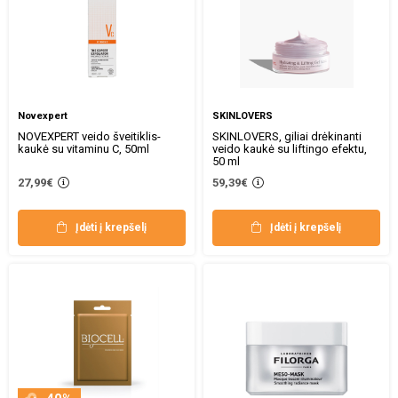
Novexpert
SKINLOVERS
NOVEXPERT veido šveitiklis-
SKINLOVERS, giliai drėkinanti
kaukė su vitaminu C, 50ml
veido kaukė su liftingo efektu,
50 ml
27,99€
59,39€
Įdėti į krepšelį
Įdėti į krepšelį