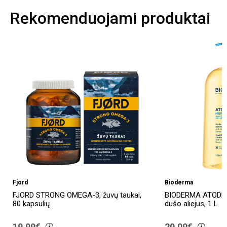
Rekomenduojami produktai
Fjord
Bioderma
FJORD STRONG OMEGA-3, žuvų taukai,
BIODERMA ATODER
80 kapsulių
dušo aliejus, 1 L
19,99€
20,09€