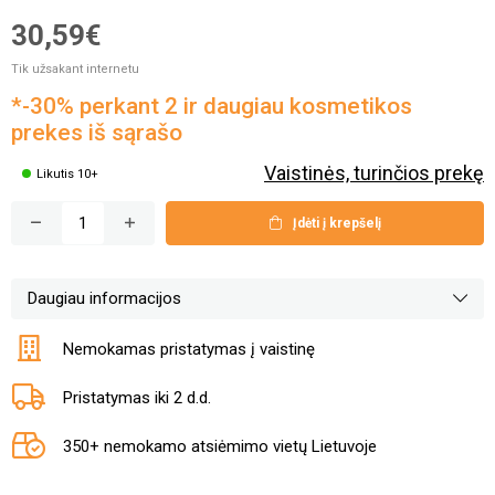
30,59€
Tik užsakant internetu
*-30% perkant 2 ir daugiau kosmetikos
prekes iš sąrašo
Vaistinės, turinčios prekę
Likutis 10+
Įdėti į krepšelį
Daugiau informacijos
Nemokamas pristatymas į vaistinę
Pristatymas iki 2 d.d.
350+ nemokamo atsiėmimo vietų Lietuvoje