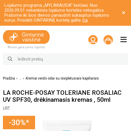
Lojalumo programa „MYLIMIAUSIA“ keičiasi. Nuo
2026.09.01 nebankinės lojalumo kortelės nebegalios.
Prašome iki šios dienos panaudoti sukauptus lojalumo
eurus. Prisidėti GINTARINĘ kortelę galite
čia
Pradžia
...
Kremai veido odai su išsiplėtusiais kapiliarais
LA ROCHE-POSAY TOLERIANE ROSALIAC
UV SPF30, drėkinamasis kremas , 50ml
LRP
-30%*