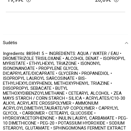
Sudėtis
Ingredients: 885941 5 – INGREDIENTS: AQUA / WATER / EAU •
DROMETRIZOLE TRISILOXANE • ALCOHOL DENAT. • ISOPROPYL
MYRISTATE • ETHYLHEXYL TRIAZONE • ISONONYL
ISONONANOATE • PROPYLENE GLYCOL
DICAPRYLATE/DICAPRATE • GLYCERIN • PROPANEDIOL •
ISOPROPYL LAUROYL SARCOSINATE • BIS-
ETHYLHEXYLOXYPHENOL METHOXYPHENYL TRIAZINE •
DIISOPROPYL SEBACATE • BUTYL
METHOXYDIBENZOYLMETHANE • CETEARYL ALCOHOL • ZEA
MAYS STARCH / CORN STARCH • SILICA • ACRYLATES/C10-30
ALKYL ACRYLATE CROSSPOLYMER • AMMONIUM
ACRYLOYLDIMETHYLTAURATE/VP COPOLYMER • CAPRYLYL
GLYCOL • CARBOMER • CETEARYL GLUCOSIDE •
HYDROXYACETOPHENONE • INULIN LAURYL CARBAMATE • PEG-
10 DIMETHICONE • PEG-20 • POTASSIUM HYDROXIDE • SODIUM
STEAROYL GLUTAMATE • SPHINGOMONAS FERMENT EXTRACT