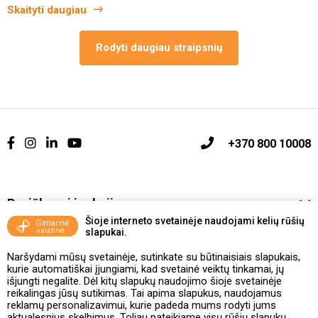
Skaityti daugiau
Rodyti daugiau straipsnių
+370 800 10008
Pasiūlymai ir akcijos
Šioje interneto svetainėje naudojami kelių rūšių
slapukai.
Vakcinavimo tvarka ir taisyklės
Naršydami mūsų svetainėje, sutinkate su būtinaisiais slapukais,
Kontaktai ir Karjera
kurie automatiškai įjungiami, kad svetainė veiktų tinkamai, jų
išjungti negalite. Dėl kitų slapukų naudojimo šioje svetainėje
reikalingas jūsų sutikimas. Tai apima slapukus, naudojamus
Taisyklės ir politika
reklamų personalizavimui, kurie padeda mums rodyti jums
aktualesnius skelbimus. Toliau pateikiame visų rūšių slapukų