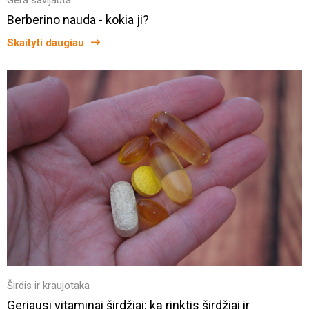
Berberino nauda - kokia ji?
Skaityti daugiau
Širdis ir kraujotaka
Geriausi vitaminai širdžiai: ką rinktis širdžiai ir