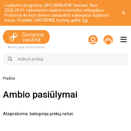
Lojalumo programa „MYLIMIAUSIA“ keičiasi. Nuo
2026.09.01 nebankinės lojalumo kortelės nebegalios.
Prašome iki šios dienos panaudoti sukauptus lojalumo
eurus. Prisidėti GINTARINĘ kortelę galite
čia
Pradžia
Ambio pasiūlymai
Atsiprašome, kategorija prekių neturi.