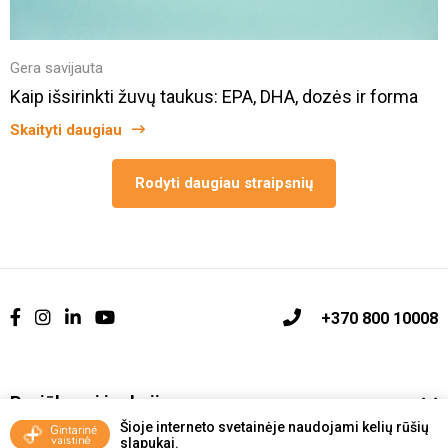
Gera savijauta
Kaip išsirinkti žuvų taukus: EPA, DHA, dozės ir forma
Skaityti daugiau
Rodyti daugiau straipsnių
+370 800 10008
Pasiūlymai ir akcijos
Šioje interneto svetainėje naudojami kelių rūšių
slapukai.
Vakcinavimo tvarka ir taisyklės