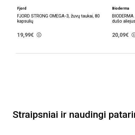
Fjord
Bioderma
FJORD STRONG OMEGA-3, žuvų taukai, 80
BIODERMA 
kapsulių
dušo aliejus
€
19,99€
20,09€
Straipsniai ir naudingi patar