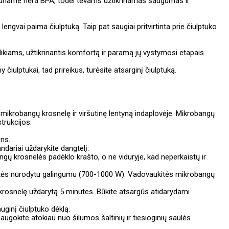
kuriame nėra BPA, todėl tėvams užtikrinamas saugumas ir
i lengvai paima čiulptuką. Taip pat saugiai pritvirtinta prie čiulptuko
kiams, užtikrinantis komfortą ir paramą jų vystymosi etapais.
ulptukai, tad prireikus, turėsite atsarginį čiulptuką.
ų, mikrobangų krosnelę ir viršutinę lentyną indaplovėje. Mikrobangų
trukcijos:
ens.
andariai uždarykite dangtelį.
ngų krosnelės padėklo krašto, o ne viduryje, kad neperkaistų ir
dėžutės nurodytu galingumu (700-1000 W). Vadovaukitės mikrobangų
 krosnelę uždarytą 5 minutes. Būkite atsargūs atidarydami
uginį čiulptuko dėklą.
r saugokite atokiau nuo šilumos šaltinių ir tiesioginių saulės