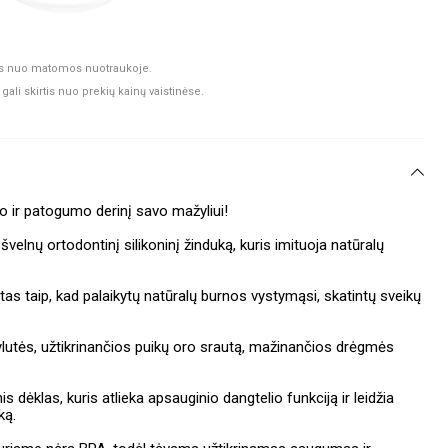
rtis nuo matomos nuotraukoje.
gali skirtis nuo prekių kainų vaistinėse.
 ir patogumo derinį savo mažyliui!
velnų ortodontinį silikoninį žinduką, kuris imituoja natūralų
s taip, kad palaikytų natūralų burnos vystymąsi, skatintų sveikų
skylutės, užtikrinančios puikų oro srautą, mažinančios drėgmės
s dėklas, kuris atlieka apsauginio dangtelio funkciją ir leidžia
ką.