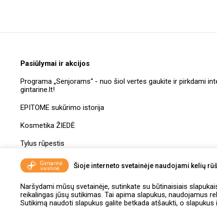
Pasiūlymai ir akcijos
Programa „Senjorams“ - nuo šiol vertes gaukite ir pirkdami int
gintarine.lt!
EPITOME sukūrimo istorija
Kosmetika ŽIEDĖ
Tylus rūpestis
Dovanų kuponų taisyklės
Šioje interneto svetainėje naudojami kelių rūš
Naršydami mūsų svetainėje, sutinkate su būtinaisiais slapukais, 
reikalingas jūsų sutikimas. Tai apima slapukus, naudojamus r
Sutikimą naudoti slapukus galite betkada atšaukti, o slapukus i