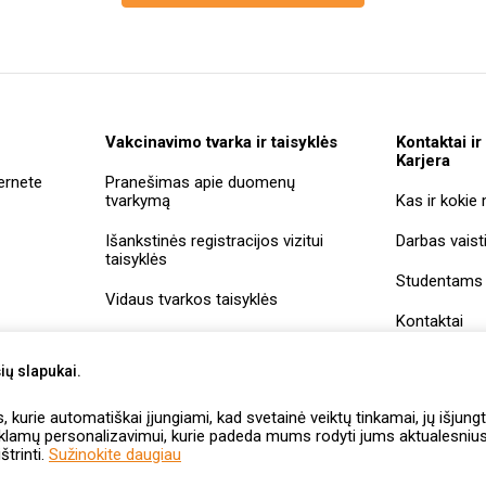
Vakcinavimo tvarka ir taisyklės
Kontaktai ir
Karjera
ernete
Pranešimas apie duomenų
tvarkymą
Kas ir kokie
Išankstinės registracijos vizitui
Darbas vaist
taisyklės
Studentams
Vidaus tvarkos taisyklės
Kontaktai
Įmonių rekviz
ių slapukai.
Vaistininkų
kurie automatiškai įjungiami, kad svetainė veiktų tinkamai, jų išjungt
savitarna
eklamų personalizavimui, kurie padeda mums rodyti jums aktualesnius 
štrinti.
Sužinokite daugiau