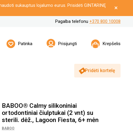
naudoti sukauptus lojalumo eurus. Prisidėti GINTARINĘ
Pagalba telefonu
+370 800 10008
Patinka
Prisijungti
Krepšelis
Pridėti kortelę
BABOO® Calmy silikoniniai
ortodontiniai čiulptukai (2 vnt) su
sterili. dėž., Lagoon Fiesta, 6+ mėn
BABOO