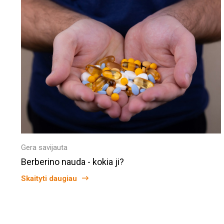
Gera savijauta
Berberino nauda - kokia ji?
Skaityti daugiau