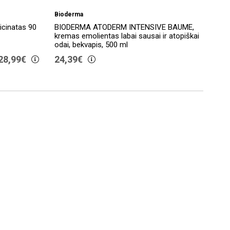
Bioderma
Eco
icinatas 90
BIODERMA ATODERM INTENSIVE BAUME,
ECOS
kremas emolientas labai sausai ir atopiškai
bisg
odai, bekvapis, 500 ml
kaps
28,99€
24,39€
19