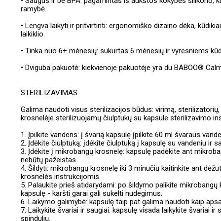
• Saugus ir be BPA: pagamintas iš aukštos kokybės silikono, 
ramybė.
• Lengva laikyti ir pritvirtinti: ergonomiško dizaino dėka, kūdikia
laikiklio.
• Tinka nuo 6+ mėnesių: sukurtas 6 mėnesių ir vyresniems kūdi
• Dviguba pakuotė: kiekvienoje pakuotėje yra du BABOO® Calmy či
STERILIZAVIMAS
Galima naudoti visus sterilizacijos būdus: virimą, sterilizatori
krosnelėje sterilizuojamų čiulptukų su kapsule sterilizavimo ins
1. Įpilkite vandens: į švarią kapsulę įpilkite 60 ml švaraus vand
2. Įdėkite čiulptuką: įdėkite čiulptuką į kapsulę su vandeniu ir s
3. Įdėkite į mikrobangų krosnelę: kapsulę padėkite ant mikroba
nebūtų pažeistas.
4. Šildyti: mikrobangų krosnelę iki 3 minučių kaitinkite ant 
krosnelės instrukcijomis.
5. Palaukite prieš atidarydami: po šildymo palikite mikrobangų
kapsulę - karšti garai gali sukelti nudegimus.
6. Laikymo galimybė: kapsulę taip pat galima naudoti kaip apsa
7. Laikykite švariai ir saugiai: kapsulę visada laikykite švariai i
spindulių.