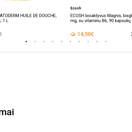
Ecosh
ATODERM HUILE DE DOUCHE,
ECOSH bioaktyvus Magnis, bisgl
, 1 L
mg, su vitaminu B6, 90 kapsulių
14,50€
imai