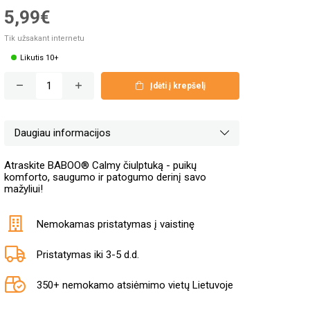
5,99€
Tik užsakant internetu
Likutis 10+
Įdėti į krepšelį
Daugiau informacijos
Atraskite BABOO® Calmy čiulptuką - puikų
komforto, saugumo ir patogumo derinį savo
mažyliui!
Nemokamas pristatymas į vaistinę
Pristatymas iki 3-5 d.d.
350+ nemokamo atsiėmimo vietų Lietuvoje