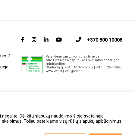
+370 800 10008
 mes?
Valstybinė vaistų kontrolės tarnyba
prie Lietuvos Respublikos sveikatos apsaugos
ministerijos
inėje
Studentų g. 45A, 08107 Vilnius | +370 5 263 9264
www.vvkt.lt | vvkt@vvkt.lt
itai
i negalite. Dėl kitų slapukų naudojimo šioje svetainėje
skelbimus. Toliau pateikiame visų rūšių slapukų apibūdinimus.