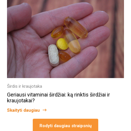
Širdis ir kraujotaka
Geriausi vitaminai širdžiai: ką rinktis širdžiai ir
kraujotakai?
Skaityti daugiau
Rodyti daugiau straipsnių