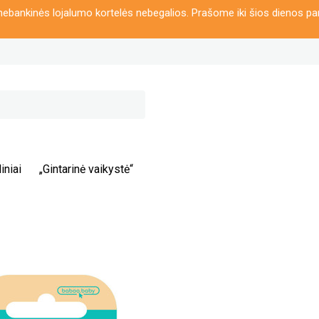
ebankinės lojalumo kortelės nebegalios. Prašome iki šios dienos pa
iniai
„Gintarinė vaikystė“