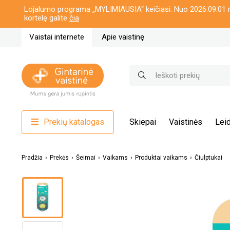
Lojalumo programa „MYLIMIAUSIA“ keičiasi. Nuo 2026.09.01 n
kortelę galite
čia
Vaistai internete
Apie vaistinę
Prekių katalogas
Skiepai
Vaistinės
Leid
Pradžia
Prekės
Šeimai
Vaikams
Produktai vaikams
Čiulptukai