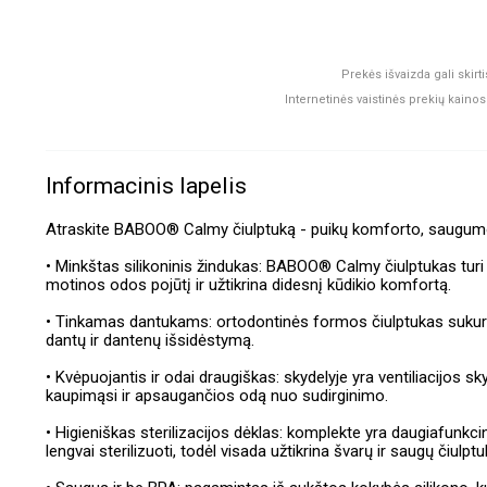
Prekės išvaizda gali ski
Internetinės vaistinės prekių kainos 
Informacinis lapelis
Atraskite BABOO® Calmy čiulptuką - puikų komforto, saugumo
• Minkštas silikoninis žindukas: BABOO® Calmy čiulptukas turi š
motinos odos pojūtį ir užtikrina didesnį kūdikio komfortą.
• Tinkamas dantukams: ortodontinės formos čiulptukas sukurta
dantų ir dantenų išsidėstymą.
• Kvėpuojantis ir odai draugiškas: skydelyje yra ventiliacijos 
kaupimąsi ir apsaugančios odą nuo sudirginimo.
• Higieniškas sterilizacijos dėklas: komplekte yra daugiafunkcini
lengvai sterilizuoti, todėl visada užtikrina švarų ir saugų čiulptu