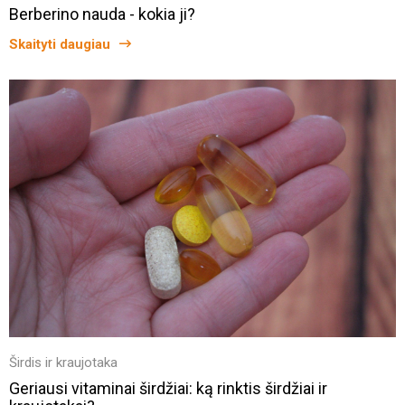
Berberino nauda - kokia ji?
Skaityti daugiau
Širdis ir kraujotaka
Geriausi vitaminai širdžiai: ką rinktis širdžiai ir