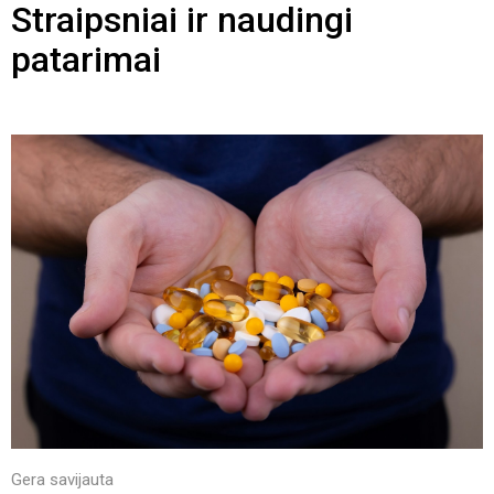
Straipsniai ir naudingi
patarimai
Gera savijauta