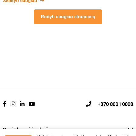
Skaityti daugiau
Rodyti daugiau straipsnių
+370 800 10008
Pasiūlymai ir akcijos