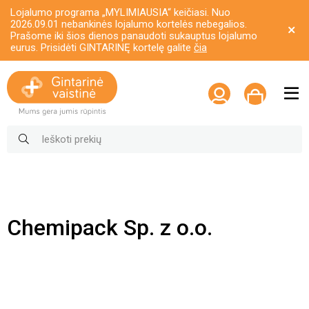
Lojalumo programa „MYLIMIAUSIA“ keičiasi. Nuo
2026.09.01 nebankinės lojalumo kortelės nebegalios.
Prašome iki šios dienos panaudoti sukauptus lojalumo
eurus. Prisidėti GINTARINĘ kortelę galite
čia
Chemipack Sp. z o.o.