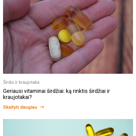
Širdis ir kraujotaka
Geriausi vitaminai širdžiai: ką rinktis širdžiai ir
kraujotakai?
Skaityti daugiau