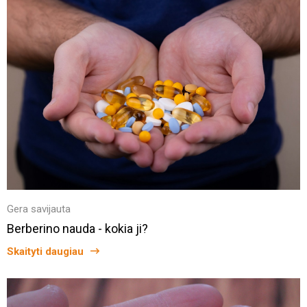
Gera savijauta
Berberino nauda - kokia ji?
Skaityti daugiau