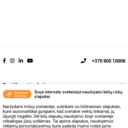
+370 800 10008
Pasiūlymai ir akcijos
Šioje interneto svetainėje naudojami kelių rūšių
slapukai.
Vakcinavimo tvarka ir taisyklės
Naršydami mūsų svetainėje, sutinkate su būtinaisiais slapukais,
Kontaktai ir Karjera
kurie automatiškai įjungiami, kad svetainė veiktų tinkamai, jų
išjungti negalite. Dėl kitų slapukų naudojimo šioje svetainėje
reikalingas jūsų sutikimas. Tai apima slapukus, naudojamus
Taisyklės ir politika
reklamų personalizavimui, kurie padeda mums rodyti jums