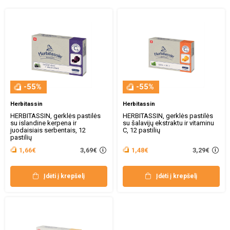
-55%
-55%
Herbitassin
Herbitassin
HERBITASSIN, gerklės pastilės
HERBITASSIN, gerklės pastilės
su islandine kerpena ir
su šalavijų ekstraktu ir vitaminu
juodaisiais serbentais, 12
C, 12 pastilių
pastilių
3,69€
3,29€
1,66€
1,48€
Įdėti į krepšelį
Įdėti į krepšelį