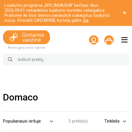
Lojalumo programa „MYLIMIAUSIA“ keičiasi. Nuo
2026.09.01 nebankinės lojalumo kortelės nebegalios.
Prašome iki šios dienos panaudoti sukauptus lojalumo
eurus. Prisidėti GINTARINĘ kortelę galite
čia
Domaco
3 prekė(s)