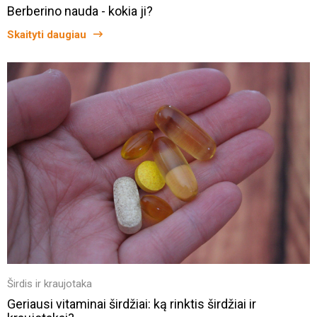
Berberino nauda - kokia ji?
Skaityti daugiau
Širdis ir kraujotaka
Geriausi vitaminai širdžiai: ką rinktis širdžiai ir