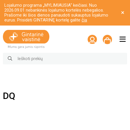
Lojalumo programa „MYLIMIAUSIA“ keičiasi. Nuo
2026.09.01 nebankinės lojalumo kortelės nebegalios.
Prašome iki šios dienos panaudoti sukauptus lojalumo
eurus. Prisidėti GINTARINĘ kortelę galite
čia
DQ