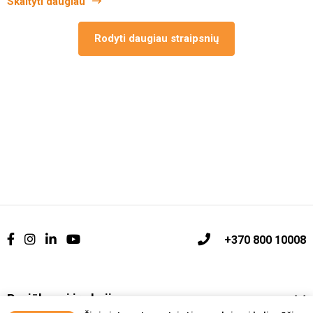
Skaityti daugiau
Rodyti daugiau straipsnių
+370 800 10008
Pasiūlymai ir akcijos