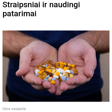
Straipsniai ir naudingi
patarimai
Gera savijauta