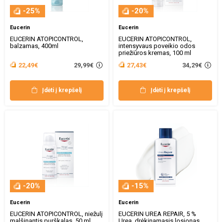
-25%
-20%
Eucerin
Eucerin
EUCERIN ATOPICONTROL,
EUCERIN ATOPICONTROL,
balzamas, 400ml
intensyvaus poveikio odos
priežiūros kremas, 100 ml
29,99€
34,29€
22,49€
27,43€
Įdėti į krepšelį
Įdėti į krepšelį
-20%
-15%
Eucerin
Eucerin
EUCERIN ATOPICONTROL, niežulį
EUCERIN UREA REPAIR, 5 %
malšinantis purškalas, 50 ml
Urea, drėkinamasis losjonas