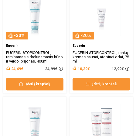
-30%
-20%
Eucerin
Eucerin
EUCERIN ATOPICONTROL,
EUCERIN ATOPICONTROL, rankų
raminamasis drėkinamasis kūno
kremas sausai, atopinei odai, 75
ir veido losjonas, 400ml
ml
34,99€
12,99€
24,49€
10,39€
Įdėti į krepšelį
Įdėti į krepšelį