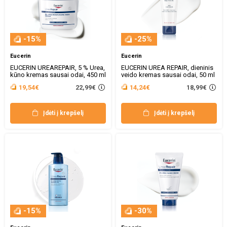
-15%
-25%
Eucerin
Eucerin
EUCERIN UREAREPAIR, 5 % Urea,
EUCERIN UREA REPAIR, dieninis
kūno kremas sausai odai, 450 ml
veido kremas sausai odai, 50 ml
22,99€
18,99€
19,54€
14,24€
Įdėti į krepšelį
Įdėti į krepšelį
-15%
-30%