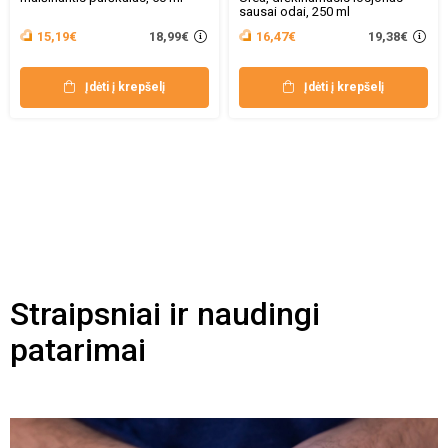
sausai odai, 250 ml
18,99€
19,38€
15,19€
16,47€
Įdėti į krepšelį
Įdėti į krepšelį
Straipsniai ir naudingi
patarimai