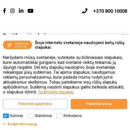
+370 800 10008
Pasiūlymai ir akcijos
Šioje interneto svetainėje naudojami kelių rūšių
slapukai.
Vakcinavimo tvarka ir taisyklės
Naršydami mūsų svetainėje, sutinkate su būtinaisiais slapukais,
Kontaktai ir Karjera
kurie automatiškai įjungiami, kad svetainė veiktų tinkamai, jų
išjungti negalite. Dėl kitų slapukų naudojimo šioje svetainėje
reikalingas jūsų sutikimas. Tai apima slapukus, naudojamus
Taisyklės ir politika
reklamų personalizavimui, kurie padeda mums rodyti jums
aktualesnius skelbimus. Toliau pateikiame visų rūšių slapukų
apibūdinimus. Sutikimą naudoti slapukus galite betkada atšaukti,
o slapukus ištrinti.
Sužinokite daugiau
Valstybinė vaistų kontrolės tarnyba
Patvirtinti pažymėtus
Patvirtinti visus
prie Lietuvos Respublikos sveikatos apsaugos ministerijos
Studentų g. 45A, 08107 Vilnius | +370 5 263 9264
www.vvkt.lt | vvkt@vvkt.lt
Būtinieji
Statistiniai
Rinkodaros
Filtrai
Rodyti informaciją