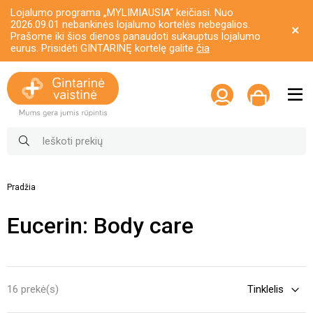
Lojalumo programa „MYLIMIAUSIA“ keičiasi. Nuo
2026.09.01 nebankinės lojalumo kortelės nebegalios.
Prašome iki šios dienos panaudoti sukauptus lojalumo
eurus. Prisidėti GINTARINĘ kortelę galite
čia
Pradžia
Eucerin: Body care
16 prekė(s)