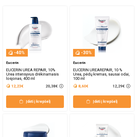
-40%
-30%
Eucerin
Eucerin
EUCERIN UREA REPAIR, 10%
EUCERIN UREAREPAIR, 10 %
Urea intensyvus drėkinamasis
Urea, pėdų kremas, sausai odai,
losjonas, 400 ml
100 ml
20,38€
12,29€
12,23€
8,60€
Įdėti į krepšelį
Įdėti į krepšelį