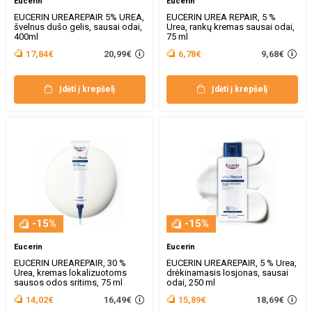
Eucerin
Eucerin
EUCERIN UREAREPAIR 5% UREA,
EUCERIN UREA REPAIR, 5 %
švelnus dušo gelis, sausai odai,
Urea, rankų kremas sausai odai,
400ml
75 ml
20,99€
9,68€
17,84€
6,78€
Įdėti į krepšelį
Įdėti į krepšelį
-15%
-15%
Eucerin
Eucerin
EUCERIN UREAREPAIR, 30 %
EUCERIN UREAREPAIR, 5 % Urea,
Urea, kremas lokalizuotoms
drėkinamasis losjonas, sausai
sausos odos sritims, 75 ml
odai, 250 ml
16,49€
18,69€
14,02€
15,89€