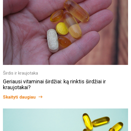
Širdis ir kraujotaka
Geriausi vitaminai širdžiai: ką rinktis širdžiai ir
kraujotakai?
Skaityti daugiau