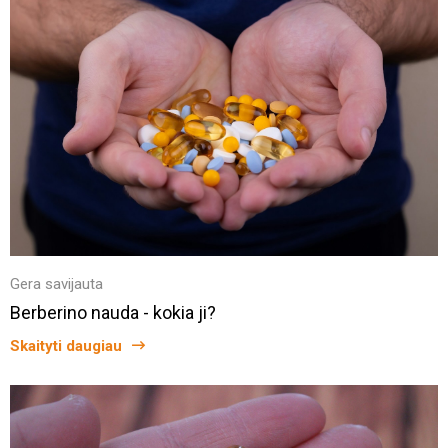
Gera savijauta
Berberino nauda - kokia ji?
Skaityti daugiau