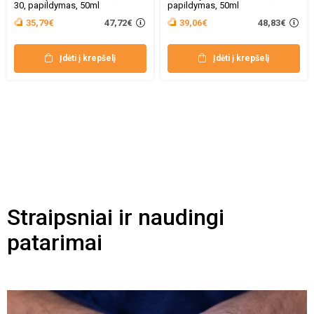
30, papildymas, 50ml
papildymas, 50ml
47,72€
48,83€
35,79€
39,06€
Įdėti į krepšelį
Įdėti į krepšelį
Straipsniai ir naudingi
patarimai