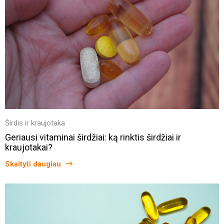
Širdis ir kraujotaka
Geriausi vitaminai širdžiai: ką rinktis širdžiai ir
kraujotakai?
Skaityti daugiau