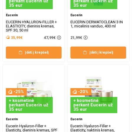
perkant Eucerin už
perkant Eucerin už
35 eur
35 eur
Eucerin
Eucerin
EUCERIN HYALURON-FILLER +
EUCERIN DERMATOCLEAN 3 IN
ELASTICITY, dieninis kremas,
1, micelinis vanduo, 400 ml
SPF 30, 50 ml
47,99€
35,99€
21,99€
Įdėti į krepšelį
Įdėti į krepšelį
-25%
-20%
+ kosmetinė
+ kosmetinė
perkant Eucerin už
perkant Eucerin už
35 eur
35 eur
Eucerin
Eucerin
Eucerin Hyaluron-Filler +
Eucerin Hyaluron-Filler +
Elasticity, dieninis kremas, SPF
Elasticity, naktinis kremas,