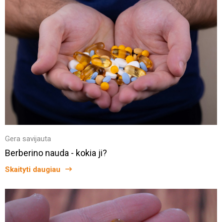
Gera savijauta
Berberino nauda - kokia ji?
Skaityti daugiau