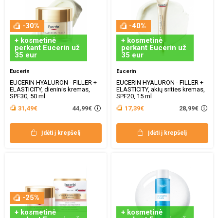
-30%
-40%
+ kosmetinė
+ kosmetinė
perkant Eucerin už
perkant Eucerin už
35 eur
35 eur
Eucerin
Eucerin
EUCERIN HYALURON - FILLER +
EUCERIN HYALURON - FILLER +
ELASTICITY, dieninis kremas,
ELASTICITY, akių srities kremas,
SPF30, 50 ml
SPF20, 15 ml
44,99€
28,99€
31,49€
17,39€
Įdėti į krepšelį
Įdėti į krepšelį
-25%
+ kosmetinė
+ kosmetinė