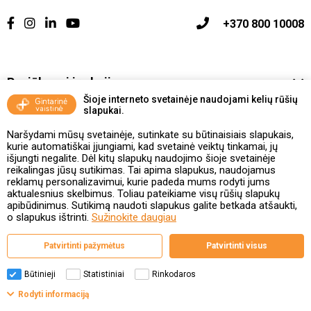
+370 800 10008
Pasiūlymai ir akcijos
Šioje interneto svetainėje naudojami kelių rūšių
slapukai.
Vakcinavimo tvarka ir taisyklės
Naršydami mūsų svetainėje, sutinkate su būtinaisiais slapukais,
Kontaktai ir Karjera
kurie automatiškai įjungiami, kad svetainė veiktų tinkamai, jų
išjungti negalite. Dėl kitų slapukų naudojimo šioje svetainėje
reikalingas jūsų sutikimas. Tai apima slapukus, naudojamus
Taisyklės ir politika
reklamų personalizavimui, kurie padeda mums rodyti jums
aktualesnius skelbimus. Toliau pateikiame visų rūšių slapukų
apibūdinimus. Sutikimą naudoti slapukus galite betkada atšaukti,
o slapukus ištrinti.
Sužinokite daugiau
Valstybinė vaistų kontrolės tarnyba
Patvirtinti pažymėtus
Patvirtinti visus
prie Lietuvos Respublikos sveikatos apsaugos ministerijos
Studentų g. 45A, 08107 Vilnius | +370 5 263 9264
www.vvkt.lt | vvkt@vvkt.lt
Būtinieji
Statistiniai
Rinkodaros
Filtrai
Rodyti informaciją