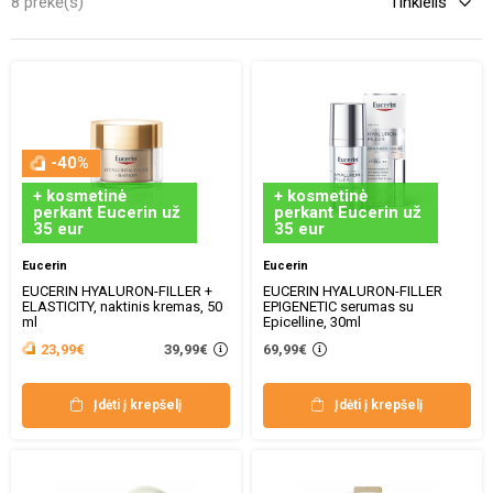
8 prekė(s)
-40%
+ kosmetinė
+ kosmetinė
perkant Eucerin už
perkant Eucerin už
35 eur
35 eur
Eucerin
Eucerin
EUCERIN HYALURON-FILLER +
EUCERIN HYALURON-FILLER
ELASTICITY, naktinis kremas, 50
EPIGENETIC serumas su
ml
Epicelline, 30ml
39,99€
23,99€
69,99€
Įdėti į krepšelį
Įdėti į krepšelį