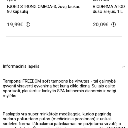
FJORD STRONG OMEGA-3, žuvų taukai,
BIODERMA ATODER
80 kapsulių
dušo aliejus, 1 L
19,99€
20,09€
Informacinis lapelis
Tamponai FREEDOM soft tampons be virvutės - tai galimybė
gyventi visavertį gyvenimą bet kurią ciklo dieną. Su jais galite
sportuoti, plaukioti ir lankytis SPA kritinėmis dienomis ir netgi
mylėtis.
Paslaptis yra super minkštoje medžiagoje, kurios pagrindą
sudaro poliuretano putos (medicininis porolonas) ir unikali
širdelės forma. Ištraukimui pateikiamas ne pažįstama virvutė, o