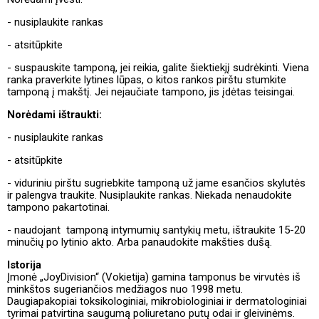
- nusiplaukite rankas
- atsitūpkite
- suspauskite tamponą, jei reikia, galite šiektiekjį sudrėkinti. Viena
ranka praverkite lytines lūpas, o kitos rankos pirštu stumkite
tamponą į makštį. Jei nejaučiate tampono, jis įdėtas teisingai.
Norėdami ištraukti:
- nusiplaukite rankas
- atsitūpkite
- viduriniu pirštu sugriebkite tamponą už jame esančios skylutės
ir palengva traukite. Nusiplaukite rankas. Niekada nenaudokite
tampono pakartotinai.
- naudojant tamponą intymumių santykių metu, ištraukite 15-20
minučių po lytinio akto. Arba panaudokite makšties dušą.
Istorija
Įmonė „JoyDivision“ (Vokietija) gamina tamponus be virvutės iš
minkštos sugeriančios medžiagos nuo 1998 metu.
Daugiapakopiai toksikologiniai, mikrobiologiniai ir dermatologiniai
tyrimai patvirtina saugumą poliuretano putų odai ir gleivinėms.