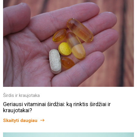
Širdis ir kraujotaka
Geriausi vitaminai širdžiai: ką rinktis širdžiai ir
kraujotakai?
Skaityti daugiau