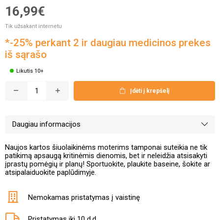
16,99€
Tik užsakant internetu
*-25% perkant 2 ir daugiau medicinos prekes
iš sąrašo
Likutis 10+
Įdėti į krepšelį
Daugiau informacijos
Naujos kartos šiuolaikinėms moterims tamponai suteikia ne tik
patikimą apsaugą kritinėmis dienomis, bet ir neleidžia atsisakyti
įprastų pomėgių ir planų! Sportuokite, plaukite baseine, šokite ar
atsipalaiduokite paplūdimyje.
Nemokamas pristatymas į vaistinę
Pristatymas iki 10 d.d.