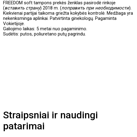
FREEDOM soft tampons prekės ženklas pasirodė rinkoje
(
вставить страну
) 2018 m. (
поправить при необходимости
).
Kiekvienai partijai taikoma griežta kokybės kontrolė. Medžiaga yra
nekenksminga aplinkai. Patvirtinta ginekologų. Pagaminta
Vokietijoje.
Galiojimo laikas: 5 metai nuo pagaminimo.
Sudėtis: putos, poliuretano putų pagrindu.
Straipsniai ir naudingi
patarimai