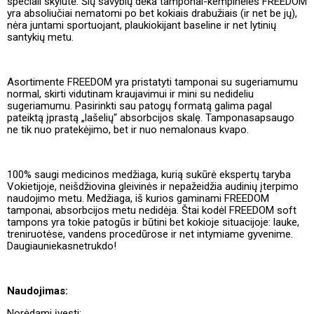
speciali skylutė. Šių savybių dėka tamponai-kempinėlės FREEDOM
yra absoliučiai nematomi po bet kokiais drabužiais (ir net be jų),
nėra juntami sportuojant, plaukiokijant baseline ir net lytinių
santykių metu.
Asortimente FREEDOM yra pristatyti tamponai su sugeriamumu
normal, skirti vidutinam kraujavimui ir mini su nedideliu
sugeriamumu. Pasirinkti sau patogų formatą galima pagal
pateiktą įprastą „lašelių“ absorbcijos skalę. Tamponasapsaugo
ne tik nuo pratekėjimo, bet ir nuo nemalonaus kvapo.
100% saugi medicinos medžiaga, kurią sukūrė ekspertų taryba
Vokietijoje, neišdžiovina gleivinės ir nepažeidžia audinių įterpimo
naudojimo metu. Medžiaga, iš kurios gaminami FREEDOM
tamponai, absorbcijos metu nedidėja. Štai kodėl FREEDOM soft
tampons yra tokie patogūs ir būtini bet kokioje situacijoje: lauke,
treniruotėse, vandens procedūrose ir net intymiame gyvenime.
Daugiauniekasnetrukdo!
Naudojimas:
Norėdami įvesti: