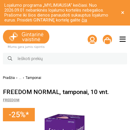
Lojalumo programa „MYLIMIAUSIA“ keičiasi. Nuo
2026.09.01 nebankinės lojalumo kortelės nebegalios.
Prašome iki šios dienos panaudoti sukauptus lojalumo
eurus. Prisidėti GINTARINĘ kortelę galite
čia
Pradžia
...
Tamponai
FREEDOM NORMAL, tamponai, 10 vnt.
FREEDOM
-25%*