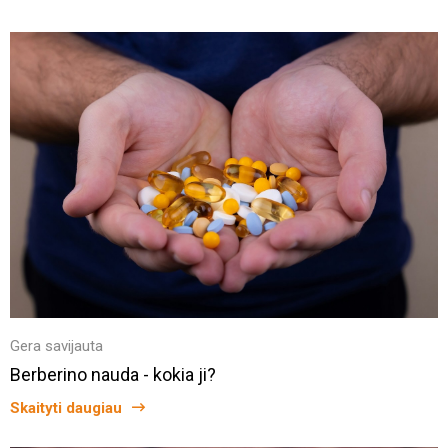
Gera savijauta
Berberino nauda - kokia ji?
Skaityti daugiau