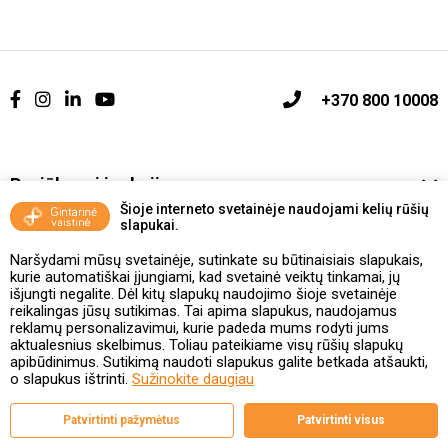
+370 800 10008
Pasiūlymai ir akcijos
Šioje interneto svetainėje naudojami kelių rūšių
slapukai.
Vakcinavimo tvarka ir taisyklės
Naršydami mūsų svetainėje, sutinkate su būtinaisiais slapukais,
Kontaktai ir Karjera
kurie automatiškai įjungiami, kad svetainė veiktų tinkamai, jų
išjungti negalite. Dėl kitų slapukų naudojimo šioje svetainėje
reikalingas jūsų sutikimas. Tai apima slapukus, naudojamus
Taisyklės ir politika
reklamų personalizavimui, kurie padeda mums rodyti jums
aktualesnius skelbimus. Toliau pateikiame visų rūšių slapukų
apibūdinimus. Sutikimą naudoti slapukus galite betkada atšaukti,
o slapukus ištrinti.
Sužinokite daugiau
Valstybinė vaistų kontrolės tarnyba
Patvirtinti pažymėtus
Patvirtinti visus
prie Lietuvos Respublikos sveikatos apsaugos ministerijos
Studentų g. 45A, 08107 Vilnius | +370 5 263 9264