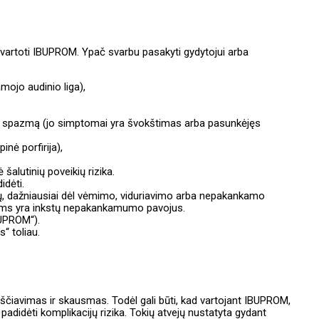
i vartoti IBUPROM. Ypač svarbu pasakyti gydytojui arba
amojo audinio liga),
chų spazmą (jo simptomai yra švokštimas arba pasunkėjęs
nė porfirija),
alutinių poveikių rizika.
idėti.
ių, dažniausiai dėl vėmimo, viduriavimo arba nepakankamo
iams yra inkstų nepakankamumo pavojus.
IBUPROM“).
s“ toliau.
rščiavimas ir skausmas. Todėl gali būti, kad vartojant IBUPROM,
 padidėti komplikacijų rizika. Tokių atvejų nustatyta gydant