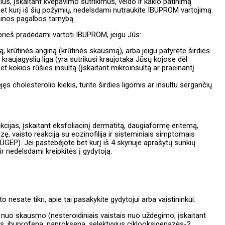
ius, įskaitant kvėpavimo sutrikimus, veido ir kaklo patinimą
et kurį iš šių požymių, nedelsdami nutraukite IBUPROM vartojimą
cinos pagalbos tarnybą.
prieš pradėdami vartoti IBUPROM, jeigu Jūs:
, krūtinės anginą (krūtinės skausmą), arba jeigu patyrėte širdies
 kraujagyslių liga (yra sutrikusi kraujotaka Jūsų kojose dėl
et kokios rūšies insultą (įskaitant mikroinsultą ar praeinantį
s cholesterolio kiekis, turite širdies ligomis ar insultu sergančių
ijas, įskaitant eksfoliacinį dermatitą, daugiaformę eritemą,
, vaisto reakciją su eozinofilija ir sisteminiais simptomais
EP). Jei pastebėjote bet kurį iš 4 skyriuje aprašytų sunkių
 nedelsdami kreipkitės į gydytoją.
o nesate tikri, apie tai pasakykite gydytojui arba vaistininkui.
s nuo skausmo (nesteroidiniais vaistais nuo uždegimo, įskaitant
s, ibuprofeną, naprokseną, selektyvius ciklooksigenazės-2