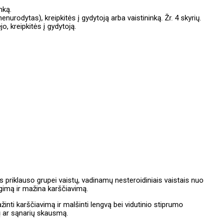
nką.
nenurodytas), kreipkitės į gydytoją arba vaistininką. Žr. 4 skyrių.
, kreipkitės į gydytoją.
 priklauso grupei vaistų, vadinamų nesteroidiniais vaistais nuo
imą ir mažina karščiavimą.
nti karščiavimą ir malšinti lengvą bei vidutinio stiprumo
ų ar sąnarių skausmą.