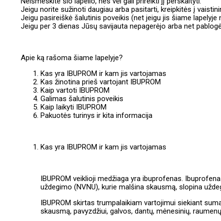
Neišmeskite šio lapelio, nes vėl gali prireikti jį perskaityti.
Jeigu norite sužinoti daugiau arba pasitarti, kreipkitės į vaistini
Jeigu pasireiškė šalutinis poveikis (net jeigu jis šiame lapelyje 
Jeigu per 3 dienas Jūsų savijauta nepagerėjo arba net pablogėjo
Apie ką rašoma šiame lapelyje?
Kas yra IBUPROM ir kam jis vartojamas
Kas žinotina prieš vartojant IBUPROM
Kaip vartoti IBUPROM
Galimas šalutinis poveikis
Kaip laikyti IBUPROM
Pakuotės turinys ir kita informacija
Kas yra IBUPROM ir kam jis vartojamas
IBUPROM veiklioji medžiaga yra ibuprofenas. Ibuprofenas
uždegimo (NVNU), kurie malšina skausmą, slopina uždeg
IBUPROM skirtas trumpalaikiam vartojimui siekiant sumaži
skausmą, pavyzdžiui, galvos, dantų, mėnesinių, raumen