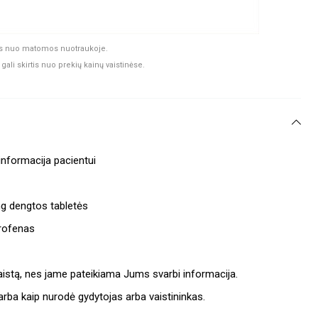
rtis nuo matomos nuotraukoje.
gali skirtis nuo prekių kainų vaistinėse.
informacija pacientui
 dengtos tabletės
rofenas
į vaistą, nes jame pateikiama Jums svarbi informacija.
e arba kaip nurodė gydytojas arba vaistininkas.