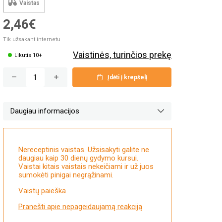
Vaistas
2,46€
Tik užsakant internetu
Vaistinės, turinčios prekę
Likutis 10+
Įdėti į krepšelį
Daugiau informacijos
Nereceptinis vaistas. Užsisakyti galite ne
daugiau kaip 30 dienų gydymo kursui.
Vaistai kitais vaistais nekeičiami ir už juos
sumokėti pinigai negrąžinami.
Vaistų paieška
Pranešti apie nepageidaujamą reakciją