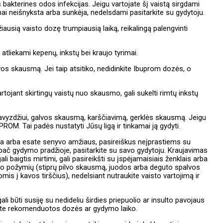
s bakterines odos infekcijas. Jeigu vartojate šį vaistą sirgdami
mai neišnyksta arba sunkėja, nedelsdami pasitarkite su gydytoju.
ausią vaisto dozę trumpiausią laiką, reikalingą palengvinti
ai atliekami kepenų, inkstų bei kraujo tyrimai.
vos skausmą. Jei taip atsitiko, nedidinkite Ibuprom dozės, o
tojant skirtingų vaistų nuo skausmo, gali sukelti rimtų inkstų
avyzdžiui, galvos skausmą, karščiavimą, gerklės skausmą. Jeigu
PROM. Tai padės nustatyti Jūsų ligą ir tinkamai ją gydyti.
iga arba esate senyvo amžiaus, pasireiškus neįprastiems su
pač gydymo pradžioje, pasitarkite su savo gydytoju. Kraujavimas
li baigtis mirtimi, gali pasireikšti su įspėjamaisiais ženklais arba
kto požymių (stiprų pilvo skausmą, juodos arba deguto spalvos
is į kavos tirščius), nedelsiant nutraukite vaisto vartojimą ir
i būti susiję su nedideliu širdies priepuolio ar insulto pavojaus
kite rekomenduotos dozės ar gydymo laiko.