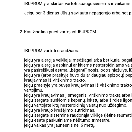
IBUPROM yra skirtas vartoti suaugusiesiems ir vaikams
Jeigu per 3 dienas Jūsų savijauta nepagerėjo arba net pa
Kas žinotina prieš vartojant IBUPROM
IBUPROM vartoti draudžiama:
jeigu yra alergija veikliajai medžiagai arba bet kuriai pag
jeigu yra alergija aspirinui ar kitiems nesteroidiniams 
yra pasireiškusi astma, „bėganti“ nosis, odos niežulys, lū
jeigu yra (arba praeityje buvo du ar daugiau epizodų) pe
kraujavimas iš virškinimo trakto,
jeigu praeityje yra buvęs kraujavimas iš virškinimo trakt
vartojimu,
jeigu yra kraujavimas į smegenis, virškinimo traktą arba 
jeigu sergate sunkiomis kepenų, inkstų arba širdies ligo
jeigu vartojate kitų nesteroidinių vaistų nuo uždegimo,
jeigu yra kraujo krešėjimo sutrikimas,
jeigu sergate sistemine raudonąja vilklige (lėtine reumatin
jeigu esate paskutiniame nėštumo trimestre,
jeigu vaikas yra jaunesnis nei 6 metų.