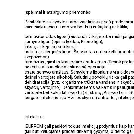
Įspėjimai ir atsargumo priemonės
Pasitarkite su gydytoju arba vaistininku prieš pradėdam
vaistininkui, jeigu Jums yra bet kuri iš šių ligų ar būklių:
tam tikros odos ligos (raudonoji vilkligė arba mišri jungi
žarnyno ligos (opinis kolitas, Krono liga),
inkstų ar kepenų sutrikimai,
astma ar alerginės ligos. Šis vaistas gali sukelti bron
kvėpavimas).
tam tikras įgimtas kraujodaros sutrikimas (ūminė protarpi
neseniai atlikta didelė chirurginė operacija,
esate senyvo amžiaus. Senyviems ligoniams yra didesnė š
dažnai vartojate alkoholį. Šalutinių poveikių rizika gali pad
dehidratacija (pvz., organizme trūksta vandens ir skysč
skysčių vartojimo). Dehidratuotiems vaikams ir paaugl
vartojate bet kokių kitų vaistų (žr. skyrių „Kiti vaistai ir 
sergate infekcine liga – žr. poskyrį su antrašte „Infekcijo
Infekcijos
IBUPROM gali paslėpti tokius infekcijų požymius kaip ka
gali būti vėluojama pradėti tinkamą gydymą, o dėl to gali