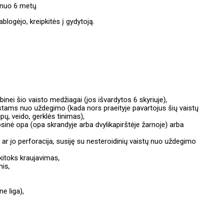
 nuo 6 metų.
blogėjo, kreipkitės į gydytoją.
albinei šio vaisto medžiagai (jos išvardytos 6 skyriuje),
vaistams nuo uždegimo (kada nors praeityje pavartojus šių vaistų
pų, veido, gerklės tinimas),
psinė opa (opa skrandyje arba dvylikapirštėje žarnoje) arba
o ar jo perforacija, susiję su nesteroidinių vaistų nuo uždegimo
kitoks kraujavimas,
mis,
e liga),