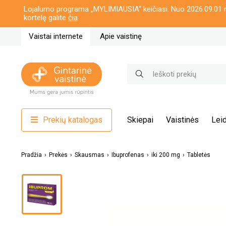
Lojalumo programa „MYLIMIAUSIA“ keičiasi. Nuo 2026.09.01 n
kortelę galite
čia
Vaistai internete
Apie vaistinę
Prekių katalogas
Skiepai
Vaistinės
Leid
Pradžia
Prekės
Skausmas
Ibuprofenas
iki 200 mg
Tabletės