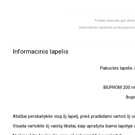
Prekės išvaizda gali ski
Internetinės vaistinės prekių kainos 
Informacinis lapelis
Pakuotės lapelis: 
IBUPROM 200 mg
Ibup
Atidžiai perskaitykite visą šį lapelį, prieš pradėdami vartoti š
Visada vartokite šį vaistą tiksliai, kaip aprašyta šiame lapelyj