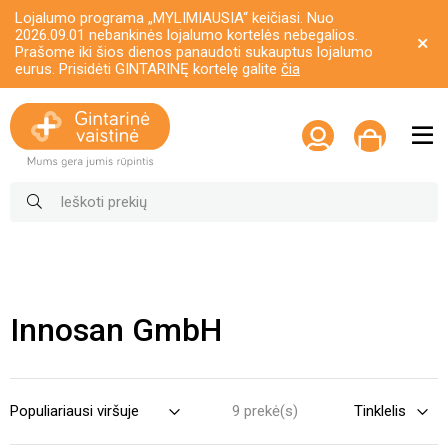
Lojalumo programa „MYLIMIAUSIA“ keičiasi. Nuo
2026.09.01 nebankinės lojalumo kortelės nebegalios.
Prašome iki šios dienos panaudoti sukauptus lojalumo
eurus. Prisidėti GINTARINĘ kortelę galite
čia
Innosan GmbH
9 prekė(s)