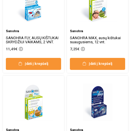
Sanohra
Sanohra
SANOHRA FLY, AUSŲ KIŠTUKAI
SANOHRA MAX, ausų kištukai
SKRYDŽIUI VAIKAMS, 2 VNT.
suaugusiems, 12 vnt.
11,49€
7,25€
Įdėti į krepšelį
Įdėti į krepšelį
Sanohra
Sanohra