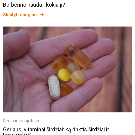
Berberino nauda - kokia ji?
Skaityti daugiau
Širdis ir kraujotaka
Geriausi vitaminai širdžiai: ką rinktis širdžiai ir