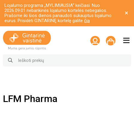
Lojalumo programa „MYLIMIAUSIA“ keičiasi. Nuo
2026.09.01 nebankinės lojalumo kortelės nebegalios.
Prašome iki šios dienos panaudoti sukauptus lojalumo
eurus. Prisidėti GINTARINĘ kortelę galite
čia
LFM Pharma