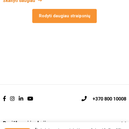
Skaityti daugiau
Rodyti daugiau straipsnių
+370 800 10008
Pasiūlymai ir akcijos