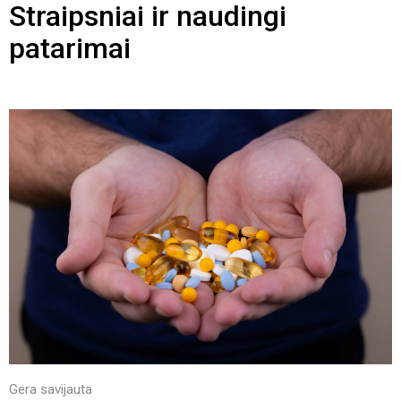
Straipsniai ir naudingi
patarimai
Gera savijauta