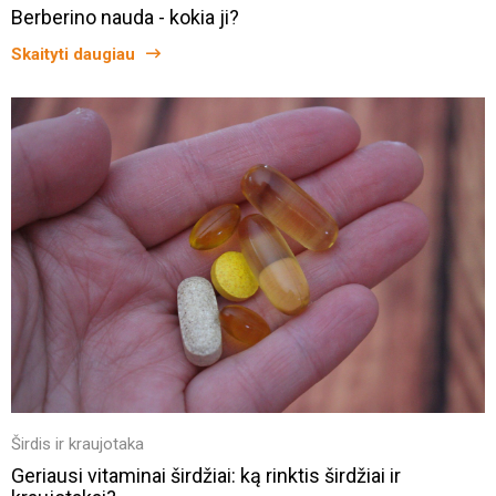
Berberino nauda - kokia ji?
Skaityti daugiau
Širdis ir kraujotaka
Geriausi vitaminai širdžiai: ką rinktis širdžiai ir