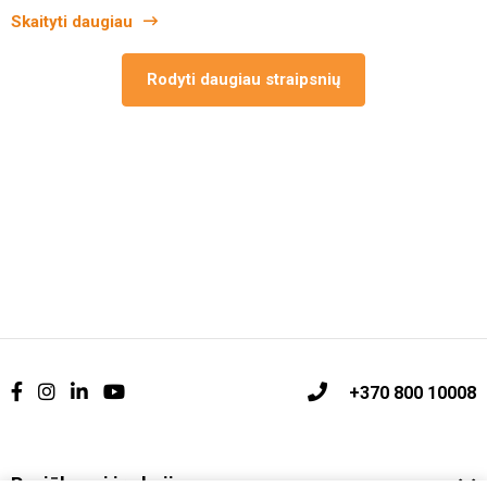
Skaityti daugiau
Rodyti daugiau straipsnių
+370 800 10008
Pasiūlymai ir akcijos