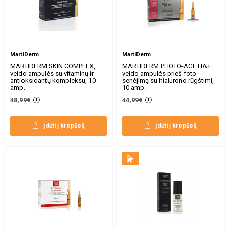
MartiDerm
MartiDerm
MARTIDERM SKIN COMPLEX,
MARTIDERM PHOTO-AGE HA+
veido ampulės su vitaminų ir
veido ampulės prieš foto
antioksidantų kompleksu, 10
senėjimą su hialurono rūgštimi,
amp.
10 amp.
48,99€
44,99€
Įdėti į krepšelį
Įdėti į krepšelį