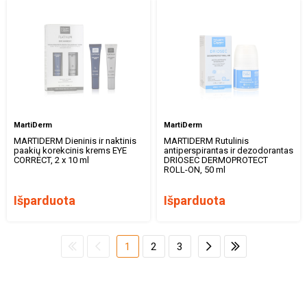
MartiDerm
MartiDerm
MARTIDERM Dieninis ir naktinis
MARTIDERM Rutulinis
paakių korekcinis krems EYE
antiperspirantas ir dezodorantas
CORRECT, 2 x 10 ml
DRIOSEC DERMOPROTECT
ROLL-ON, 50 ml
Išparduota
Išparduota
1
2
3