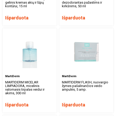
gelinis kremas akių ir lūpų
dezodorantas pažastims ir
kontūrui, 15 ml
kirkšnims, 50 ml
Išparduota
Išparduota
MartiDerm
MartiDerm
MARTIDERM MICELAR
MARTIDERM FLASH, nuovargio
LIMPIADORA, micelinis
žymes pašalinančios veido
valomasis tirpalas veidui ir
ampulės, 5 amp.
akims, 300 ml
Išparduota
Išparduota