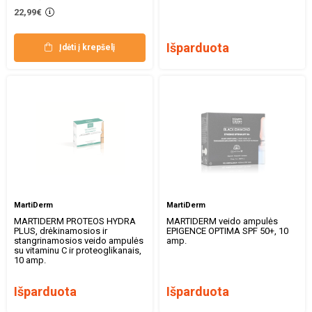
22,99€
Išparduota
Įdėti į krepšelį
MartiDerm
MartiDerm
MARTIDERM PROTEOS HYDRA
MARTIDERM veido ampulės
PLUS, drėkinamosios ir
EPIGENCE OPTIMA SPF 50+, 10
stangrinamosios veido ampulės
amp.
su vitaminu C ir proteoglikanais,
10 amp.
Išparduota
Išparduota