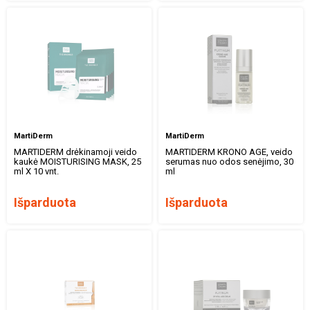
MartiDerm
MartiDerm
MARTIDERM drėkinamoji veido
MARTIDERM KRONO AGE, veido
kaukė MOISTURISING MASK, 25
serumas nuo odos senėjimo, 30
ml X 10 vnt.
ml
Išparduota
Išparduota