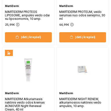
MartiDerm
MartiDerm
MARTIDERM PROTEOS
MARTIDERM PROTEUM, veido
LIPOSOME, ampulės veido odai
serumas nuo odos senėjimo, 30
su liposomomis, 10 amp.
ml
25,99€
64,99€
Įdėti į krepšelį
Įdėti į krepšelį
MartiDerm
MartiDerm
MARTIDERM Atkuriamasis
MARTIDERM NIGHT RENEW,
naktinis veido odos kremas
atkuriamosios naktinės veido
ACNIOVER Night Renewal
ampulės, 10 amp.
Cream, 40 ml