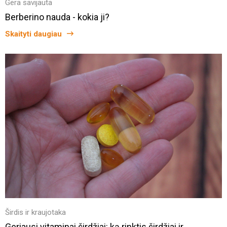
Gera savijauta
Berberino nauda - kokia ji?
Skaityti daugiau
Širdis ir kraujotaka
Geriausi vitaminai širdžiai: ką rinktis širdžiai ir