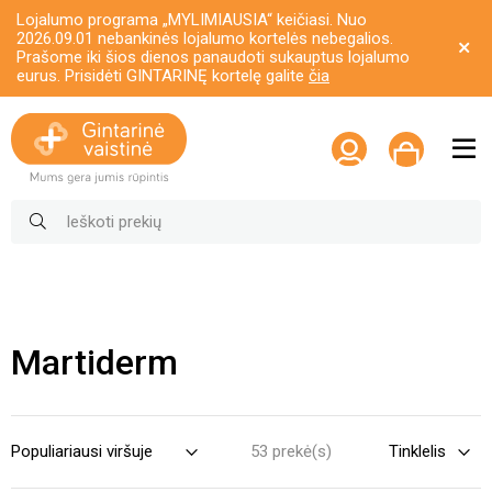
Lojalumo programa „MYLIMIAUSIA“ keičiasi. Nuo
2026.09.01 nebankinės lojalumo kortelės nebegalios.
Prašome iki šios dienos panaudoti sukauptus lojalumo
eurus. Prisidėti GINTARINĘ kortelę galite
čia
Martiderm
53 prekė(s)