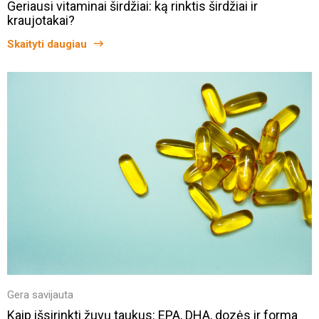
Geriausi vitaminai širdžiai: ką rinktis širdžiai ir
kraujotakai?
Skaityti daugiau
Gera savijauta
Kaip išsirinkti žuvų taukus: EPA, DHA, dozės ir forma