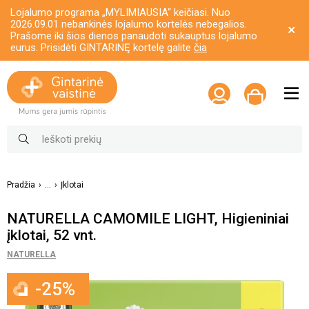
Lojalumo programa „MYLIMIAUSIA“ keičiasi. Nuo
2026.09.01 nebankinės lojalumo kortelės nebegalios.
Prašome iki šios dienos panaudoti sukauptus lojalumo
eurus. Prisidėti GINTARINĘ kortelę galite
čia
Pradžia
...
Įklotai
NATURELLA CAMOMILE LIGHT, Higieniniai
įklotai, 52 vnt.
NATURELLA
-25%