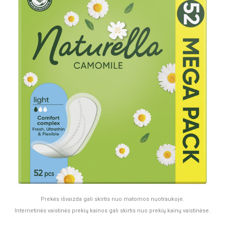
Prekės išvaizda gali skirtis nuo matomos nuotraukoje.
Internetinės vaistinės prekių kainos gali skirtis nuo prekių kainų vaistinėse.