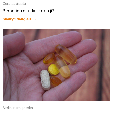
Gera savijauta
Berberino nauda - kokia ji?
Skaityti daugiau
Širdis ir kraujotaka