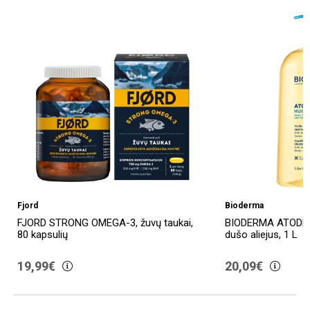
Fjord
Bioderma
FJORD STRONG OMEGA-3, žuvų taukai,
BIODERMA ATODER
80 kapsulių
dušo aliejus, 1 L
19,99€
20,09€