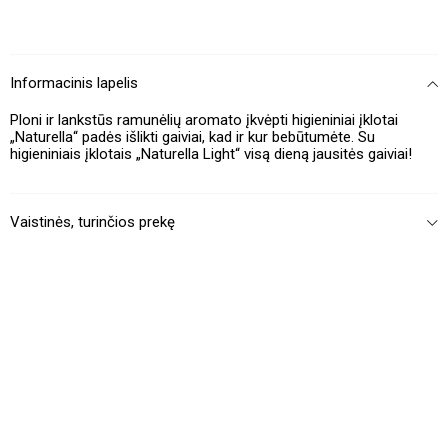
Informacinis lapelis
Ploni ir lankstūs ramunėlių aromato įkvėpti higieniniai įklotai
„Naturella“ padės išlikti gaiviai, kad ir kur bebūtumėte. Su
higieniniais įklotais „Naturella Light“ visą dieną jausitės gaiviai!
Vaistinės, turinčios prekę