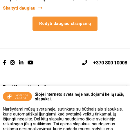
Skaityti daugiau
Rodyti daugiau straipsnių
+370 800 10008
Pasiūlymai ir akcijos
Šioje interneto svetainėje naudojami kelių rūšių
slapukai.
Vakcinavimo tvarka ir taisyklės
Naršydami mūsų svetainėje, sutinkate su būtinaisiais slapukais,
Kontaktai ir Karjera
kurie automatiškai įjungiami, kad svetainė veiktų tinkamai, jų
išjungti negalite. Dėl kitų slapukų naudojimo šioje svetainėje
reikalingas jūsų sutikimas. Tai apima slapukus, naudojamus
Taisyklės ir politika
reklamų personalizavimui, kurie padeda mums rodyti jums