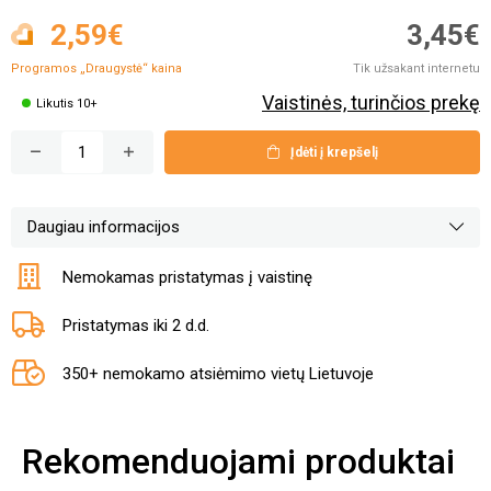
2,59€
3,45€
Programos „Draugystė“
kaina
Tik užsakant internetu
Vaistinės, turinčios prekę
Likutis 10+
Įdėti į krepšelį
Daugiau informacijos
Nemokamas pristatymas į vaistinę
Pristatymas iki 2 d.d.
350+ nemokamo atsiėmimo vietų Lietuvoje
Rekomenduojami produktai