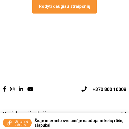
Rodyti daugiau straipsnių
+370 800 10008
Pasiūlymai ir akcijos
Šioje interneto svetainėje naudojami kelių rūšių
slapukai.
Vakcinavimo tvarka ir taisyklės