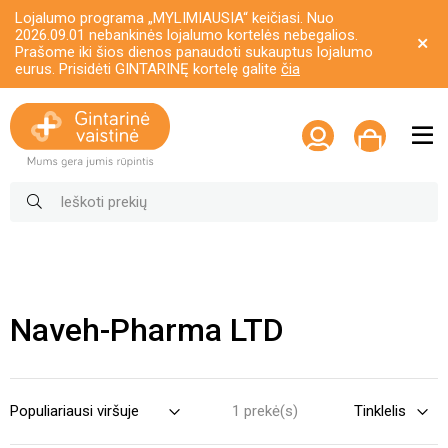
Lojalumo programa „MYLIMIAUSIA“ keičiasi. Nuo
2026.09.01 nebankinės lojalumo kortelės nebegalios.
Prašome iki šios dienos panaudoti sukauptus lojalumo
eurus. Prisidėti GINTARINĘ kortelę galite
čia
Naveh-Pharma LTD
1 prekė(s)