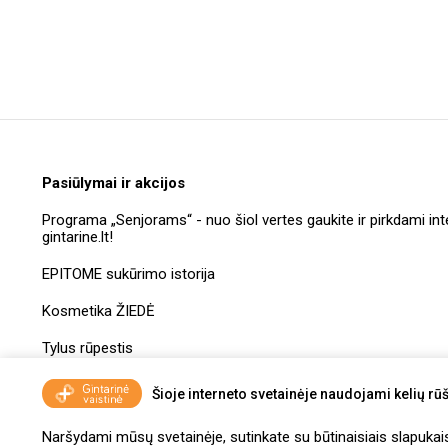
Pasiūlymai ir akcijos
Programa „Senjorams“ - nuo šiol vertes gaukite ir pirkdami int
gintarine.lt!
EPITOME sukūrimo istorija
Kosmetika ŽIEDĖ
Tylus rūpestis
Dovanų kuponų taisyklės
Šioje interneto svetainėje naudojami kelių rūš
Naršydami mūsų svetainėje, sutinkate su būtinaisiais slapukais, 