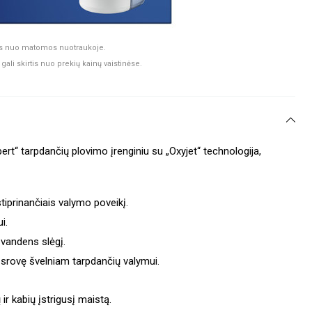
rtis nuo matomos nuotraukoje.
gali skirtis nuo prekių kainų vaistinėse.
ert“ tarpdančių plovimo įrenginiu su „Oxyjet“ technologija,
tiprinančiais valymo poveikį.
i.
ų vandens slėgį.
 srovę švelniam tarpdančių valymui.
ir kabių įstrigusį maistą.