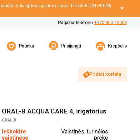
naudoti sukauptus lojalumo eurus. Prisidėti GINTARINĘ
Pagalba telefonu
+370 800 10008
Patinka
Prisijungti
Krepšelis
Pridėti kortelę
ORAL-B ACQUA CARE 4, irigatorius
ORAL-B
Ieškokite
Vaistinės, turinčios
vaistinėse
prekę