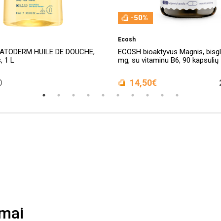
-50%
Ecosh
ATODERM HUILE DE DOUCHE,
ECOSH bioaktyvus Magnis, bisgl
, 1 L
mg, su vitaminu B6, 90 kapsulių
14,50€
imai