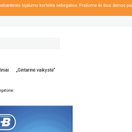
ebankinės lojalumo kortelės nebegalios. Prašome iki šios dienos pa
iniai
„Gintarinė vaikystė“
rigatoriai