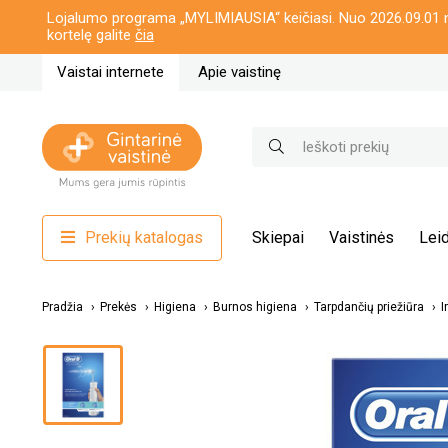
Lojalumo programa „MYLIMIAUSIA“ keičiasi. Nuo 2026.09.01 n
kortelę galite
čia
Vaistai internete
Apie vaistinę
Prekių katalogas
Skiepai
Vaistinės
Leid
Pradžia
Prekės
Higiena
Burnos higiena
Tarpdančių priežiūra
I