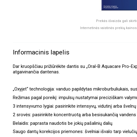
Prekės išvaizda gali ski
Internetinės vaistinės prekių kainos 
Informacinis lapelis
Dar kruopščiau prižiūrėkite dantis su „Oral-B Aquacare Pro-Exp
atgaivinančia dantenas.
„Oxyjet“ technologija: vanduo papildytas mikroburbuliukais, sus
Režimas pagal poreikį: impulsų nustatymai preciziškam valymu
3 intensyvumo lygiai: pasirinkite intensyvų, vidutinį arba šveln
2 srovės: pasirinkite koncentruotą arba besisukančią vandens
Belaidis: paprasta naudotis be jokių pašalinių dalių.
Saugo dantų korekcijos priemones: švelniai išvalo tarp vielučių 