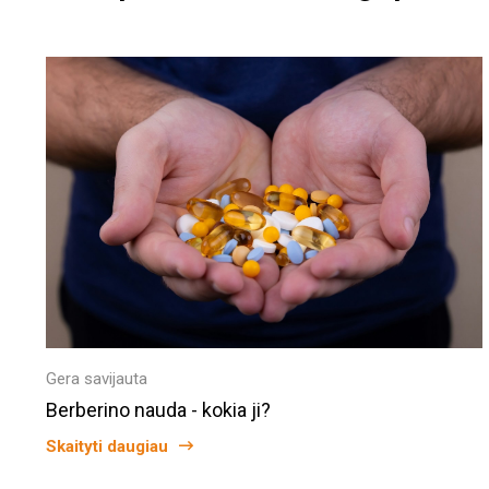
Gera savijauta
Berberino nauda - kokia ji?
Skaityti daugiau