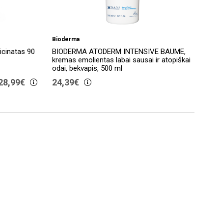
-3
Bioderma
Eco
icinatas 90
BIODERMA ATODERM INTENSIVE BAUME,
ECOS
kremas emolientas labai sausai ir atopiškai
bisg
odai, bekvapis, 500 ml
kaps
28,99€
24,39€
19