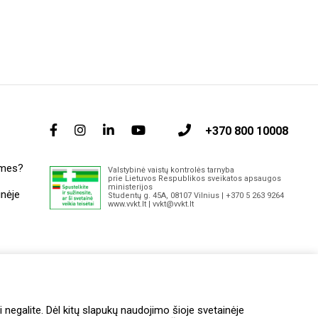
+370 800 10008
 mes?
Valstybinė vaistų kontrolės tarnyba
prie Lietuvos Respublikos sveikatos apsaugos
ministerijos
inėje
Studentų g. 45A, 08107 Vilnius | +370 5 263 9264
www.vvkt.lt | vvkt@vvkt.lt
itai
i negalite. Dėl kitų slapukų naudojimo šioje svetainėje