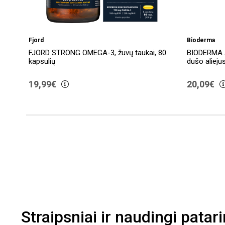
Fjord
Bioderma
FJORD STRONG OMEGA-3, žuvų taukai, 80
BIODERMA 
kapsulių
dušo aliejus
€
19,99€
20,09€
Straipsniai ir naudingi patar