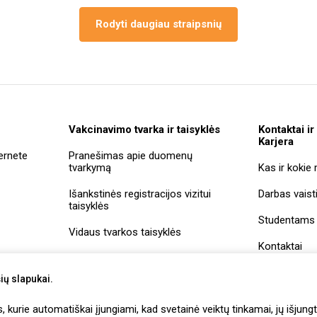
Rodyti daugiau straipsnių
Vakcinavimo tvarka ir taisyklės
Kontaktai ir
Karjera
ernete
Pranešimas apie duomenų
tvarkymą
Kas ir kokie
Išankstinės registracijos vizitui
Darbas vaist
taisyklės
Studentams
Vidaus tvarkos taisyklės
Kontaktai
Įmonių rekviz
ių slapukai.
Vaistininkų
kurie automatiškai įjungiami, kad svetainė veiktų tinkamai, jų išjungt
savitarna