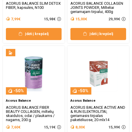
ACORUS BALANCE SLIM DETOX
ACORUS BALANCE COLLAGEN
FIBER, kapsulės, N100
JOINTS POWDER, Milteliai
geriamajam tirpalui, 400g
15,98€
29,99€
7,99€
15,00€
Įdėti į krepšelį
Įdėti į krepšelį
-50%
-50%
Acorus Balance
Acorus Balance
ACORUS BALANCE FIBER
ACORUS BALANCE ACTIVE AND
BEAUTY COLLAGEN, miltelių
& RUN ELEKTROLITAI,
skaidulos, odai / plaukams /
geriamasis tirpalas
nagams, 200 g
paketėliuose, 20 mlx14
15,19€
15,99€
7,60€
8,00€