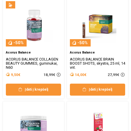
-50%
-50%
Acorus Balance
Acorus Balance
ACORUS BALANCE COLLAGEN
ACORUS BALANCE BRAIN
BEAUTY GUMMIES, guminukai,
BOOST SHOTS, skystis, 25 ml, 14
N60
vnt.
18,99€
27,99€
9,50€
14,00€
Įdėti į krepšelį
Įdėti į krepšelį