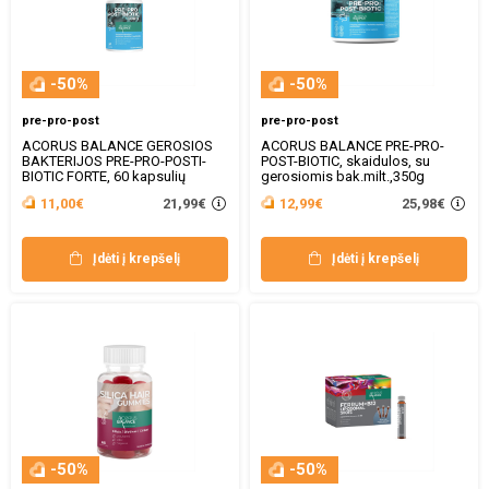
-50%
-50%
pre-pro-post
pre-pro-post
ACORUS BALANCE GEROSIOS
ACORUS BALANCE PRE-PRO-
BAKTERIJOS PRE-PRO-POSTI-
POST-BIOTIC, skaidulos, su
BIOTIC FORTE, 60 kapsulių
gerosiomis bak.milt.,350g
21,99€
25,98€
11,00€
12,99€
Įdėti į krepšelį
Įdėti į krepšelį
-50%
-50%