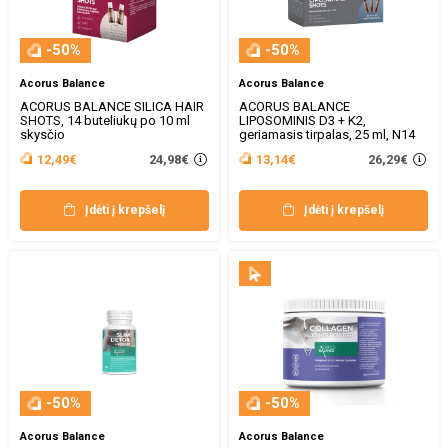
-50%
-50%
Acorus Balance
Acorus Balance
ACORUS BALANCE SILICA HAIR
ACORUS BALANCE
SHOTS, 14 buteliukų po 10 ml
LIPOSOMINIS D3 + K2,
skysčio
geriamasis tirpalas, 25 ml, N14
24,98€
26,29€
12,49€
13,14€
Įdėti į krepšelį
Įdėti į krepšelį
-50%
-50%
Acorus Balance
Acorus Balance