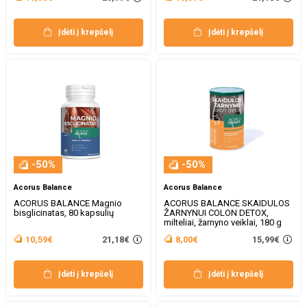
Įdėti į krepšelį
Įdėti į krepšelį
-50%
-50%
Acorus Balance
Acorus Balance
ACORUS BALANCE Magnio
ACORUS BALANCE SKAIDULOS
bisglicinatas, 80 kapsulių
ŽARNYNUI COLON DETOX,
milteliai, žarnyno veiklai, 180 g
21,18€
15,99€
10,59€
8,00€
Įdėti į krepšelį
Įdėti į krepšelį