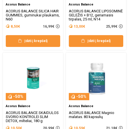
Acorus Balance
Acorus Balance
ACORUS BALANCE SILICA HAIR
ACORUS BALANCE LIPOSOMINĖ
GUMMIES, guminukai plaukams,
GELEŽIS + B12, geriamasis
N60
tirpalas, 25 ml, N14
16,99€
25,99€
8,50€
13,00€
Įdėti į krepšelį
Įdėti į krepšelį
-50%
-50%
Acorus Balance
Acorus Balance
ACORUS BALANCE SKAIDULOS
ACORUS BALANCE Magnio
SVORIO KONTROLEI SLIM
malatas. 80 kapsulių
DETOX, milteliai, 180 g
20,99€
21,18€
10,50€
10,59€