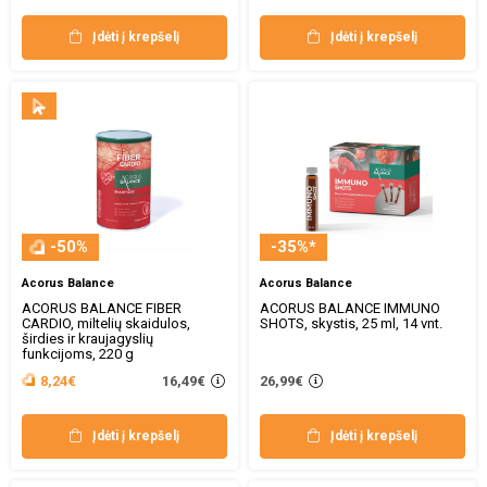
Įdėti į krepšelį
Įdėti į krepšelį
-50%
-35%*
Acorus Balance
Acorus Balance
ACORUS BALANCE FIBER
ACORUS BALANCE IMMUNO
CARDIO, miltelių skaidulos,
SHOTS, skystis, 25 ml, 14 vnt.
širdies ir kraujagyslių
funkcijoms, 220 g
16,49€
8,24€
26,99€
Įdėti į krepšelį
Įdėti į krepšelį