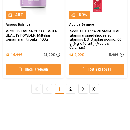
-40%
-50%
Acorus Balance
Acorus Balance
ACORUS BALANCE COLLAGEN
Acorus Balance VITAMINUKAI
BEAUTY POWDER, Milteliai
vitaminai šiaudeliuose su
geriamajam tirpalui, 400g
vitaminu D3, Braškių skonio, 60
g (6 g x 10 vnt.) (Acorus
Calamus)
24,99€
5,98€
14,99€
2,99€
Įdėti į krepšelį
Įdėti į krepšelį
1
2