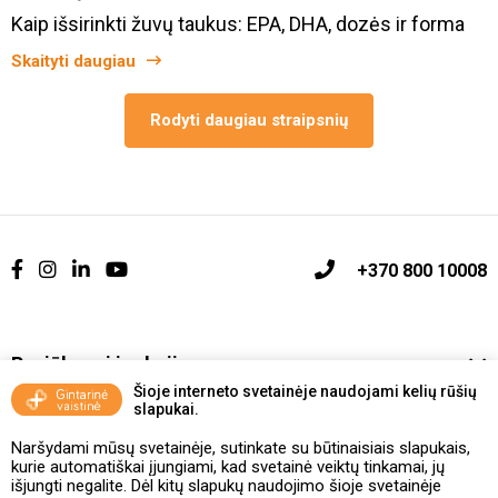
Kaip išsirinkti žuvų taukus: EPA, DHA, dozės ir forma
Skaityti daugiau
Rodyti daugiau straipsnių
+370 800 10008
Pasiūlymai ir akcijos
Šioje interneto svetainėje naudojami kelių rūšių
slapukai.
Vakcinavimo tvarka ir taisyklės
Naršydami mūsų svetainėje, sutinkate su būtinaisiais slapukais,
Kontaktai ir Karjera
kurie automatiškai įjungiami, kad svetainė veiktų tinkamai, jų
išjungti negalite. Dėl kitų slapukų naudojimo šioje svetainėje