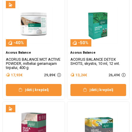
-40%
-50%
Acorus Balance
Acorus Balance
ACORUS BALANCE MCT ACTIVE
ACORUS BALANCE DETOX
POWDER, milteliai geriamajam
SHOTS, skystis, 10 ml, 12 vnt.
tirpalui, 400 g
29,89€
26,49€
17,93€
13,24€
Įdėti į krepšelį
Įdėti į krepšelį