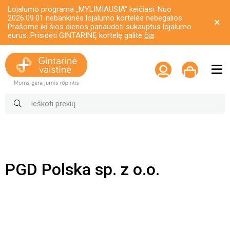
Lojalumo programa „MYLIMIAUSIA“ keičiasi. Nuo
2026.09.01 nebankinės lojalumo kortelės nebegalios.
Prašome iki šios dienos panaudoti sukauptus lojalumo
eurus. Prisidėti GINTARINĘ kortelę galite
čia
PGD Polska sp. z o.o.