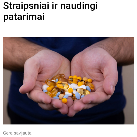
Straipsniai ir naudingi
patarimai
Gera savijauta