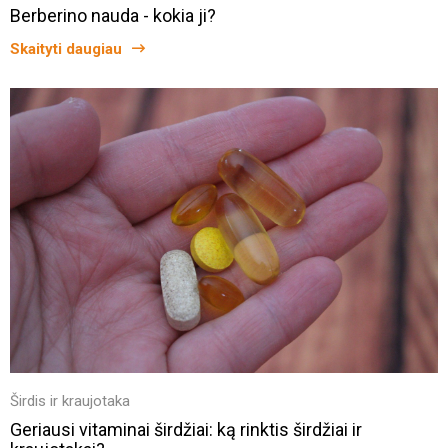
Berberino nauda - kokia ji?
Skaityti daugiau
Širdis ir kraujotaka
Geriausi vitaminai širdžiai: ką rinktis širdžiai ir