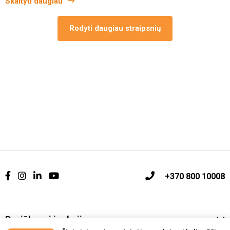
Skaityti daugiau
Rodyti daugiau straipsnių
+370 800 10008
Pasiūlymai ir akcijos