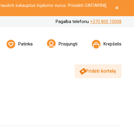
naudoti sukauptus lojalumo eurus. Prisidėti GINTARINĘ
Pagalba telefonu
+370 800 10008
Patinka
Prisijungti
Krepšelis
Pridėti kortelę