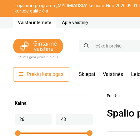
Lojalumo programa „MYLIMIAUSIA“ keičiasi. Nuo 2026.09.01 n
kortelę galite
čia
Vaistai internete
Apie vaistinę
Prekių katalogas
Skiepai
Vaistinės
Leid
Pradžia
Kaina
Spalio 