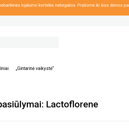
ebankinės lojalumo kortelės nebegalios. Prašome iki šios dienos pa
iniai
„Gintarinė vaikystė“
pasiūlymai: Lactoflorene