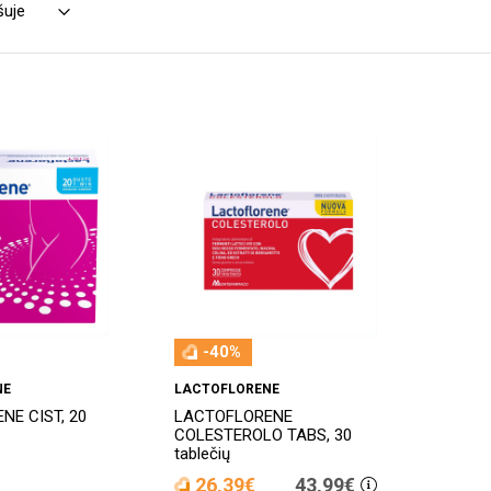
-40%
NE
LACTOFLORENE
NE CIST, 20
LACTOFLORENE
COLESTEROLO TABS, 30
tablečių
26,39€
43,99€