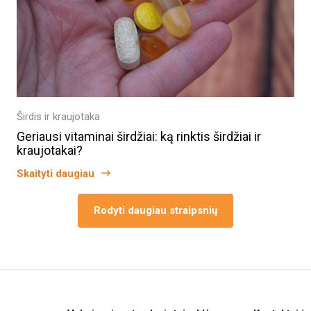
Širdis ir kraujotaka
Geriausi vitaminai širdžiai: ką rinktis širdžiai ir
kraujotakai?
Skaityti daugiau
Rodyti daugiau straipsnių