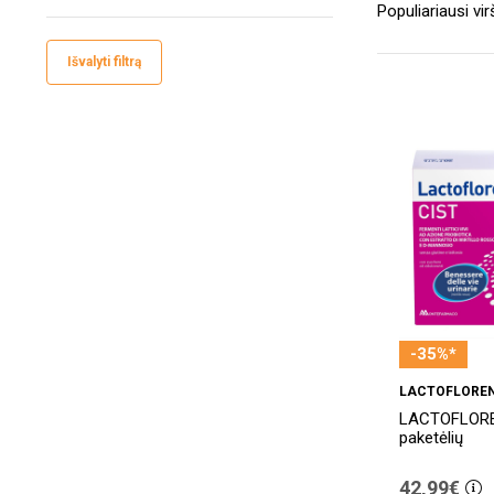
Išvalyti filtrą
-35%*
LACTOFLORE
LACTOFLORE
paketėlių
42,99€