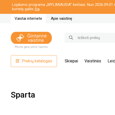
Lojalumo programa „MYLIMIAUSIA“ keičiasi. Nuo 2026.09.01 n
kortelę galite
čia
Vaistai internete
Apie vaistinę
Prekių katalogas
Skiepai
Vaistinės
Leid
Sparta