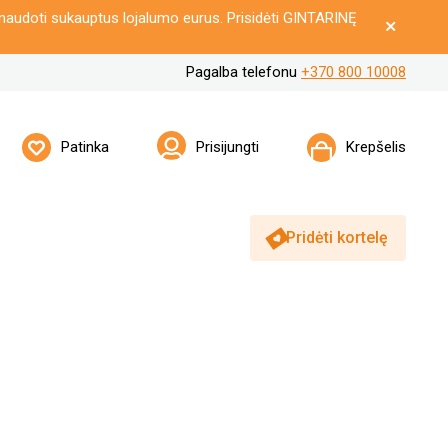
naudoti sukauptus lojalumo eurus. Prisidėti GINTARINĘ
Pagalba telefonu
+370 800 10008
Patinka
Prisijungti
Krepšelis
Pridėti kortelę