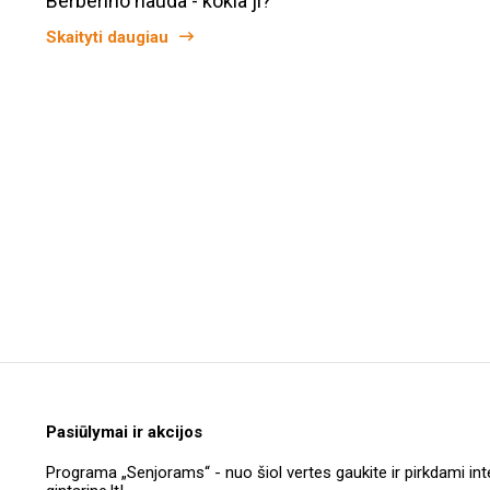
Berberino nauda - kokia ji?
Skaityti daugiau
Pasiūlymai ir akcijos
Programa „Senjorams“ - nuo šiol vertes gaukite ir pirkdami int