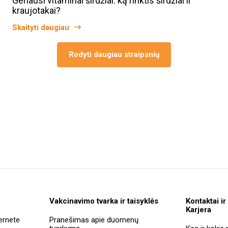
Geriausi vitaminai širdžiai: ką rinktis širdžiai ir
kraujotakai?
Skaityti daugiau
Rodyti daugiau straipsnių
Vakcinavimo tvarka ir taisyklės
Kontaktai ir
Karjera
ernete
Pranešimas apie duomenų