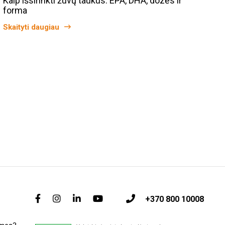
Kaip išsirinkti žuvų taukus: EPA, DHA, dozės ir
forma
Skaityti daugiau
+370 800 10008