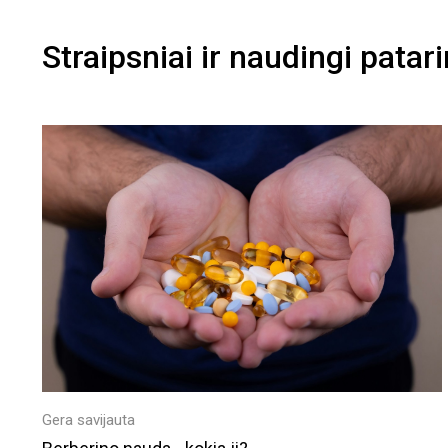
Straipsniai ir naudingi patar
Gera savijauta