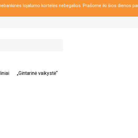
ebankinės lojalumo kortelės nebegalios. Prašome iki šios dienos pa
iniai
„Gintarinė vaikystė“