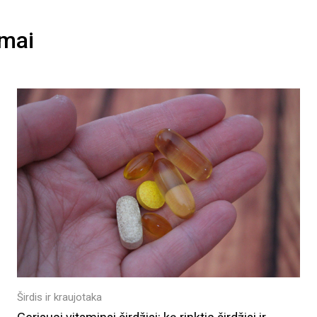
imai
Širdis ir kraujotaka