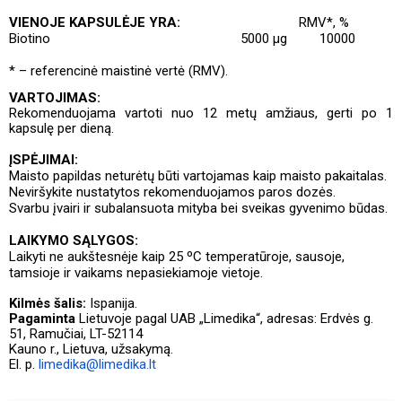
VIENOJE KAPSULĖJE YRA:
RMV*, %
Biotino
5000 µg
10000
* – referencinė maistinė vertė (RMV).
VARTOJIMAS:
Rekomenduojama
vartoti nuo 12 metų amžiaus,
gerti po 1
kapsulę per dieną.
ĮSPĖJIMAI:
Maisto papildas neturėtų būti vartojamas kaip maisto pakaitalas.
Neviršykite nustatytos rekomenduojamos paros dozės.
Svarbu įvairi ir subalansuota mityba bei sveikas gyvenimo būdas.
LAIKYMO SĄLYGOS:
Laikyti ne aukštesnėje kaip 25 ºC temperatūroje, sausoje,
tamsioje ir vaikams nepasiekiamoje vietoje.
Kilmės šalis:
Ispanija.
Pagaminta
Lietuvoje pagal UAB „Limedika“, adresas: Erdvės g.
51, Ramučiai, LT-52114
Kauno r., Lietuva, užsakymą.
El. p.
limedika@limedika.lt