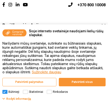
+370 800 10008
Pasiūlymai ir akcijos
Šioje interneto svetainėje naudojami kelių rūšių
slapukai.
Vakcinavimo tvarka ir taisyklės
Naršydami mūsų svetainėje, sutinkate su būtinaisiais slapukais,
Kontaktai ir Karjera
kurie automatiškai įjungiami, kad svetainė veiktų tinkamai, jų
išjungti negalite. Dėl kitų slapukų naudojimo šioje svetainėje
reikalingas jūsų sutikimas. Tai apima slapukus, naudojamus
Taisyklės ir politika
reklamų personalizavimui, kurie padeda mums rodyti jums
aktualesnius skelbimus. Toliau pateikiame visų rūšių slapukų
apibūdinimus. Sutikimą naudoti slapukus galite betkada atšaukti,
o slapukus ištrinti.
Sužinokite daugiau
Valstybinė vaistų kontrolės tarnyba
Patvirtinti pažymėtus
Patvirtinti visus
prie Lietuvos Respublikos sveikatos apsaugos ministerijos
Studentų g. 45A, 08107 Vilnius | +370 5 263 9264
www.vvkt.lt | vvkt@vvkt.lt
Būtinieji
Statistiniai
Rinkodaros
Rodyti informaciją