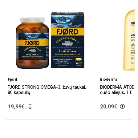
Fjord
Bioderma
FJORD STRONG OMEGA-3, žuvų taukai,
BIODERMA ATODER
80 kapsulių
dušo aliejus, 1 L
19,99€
20,09€