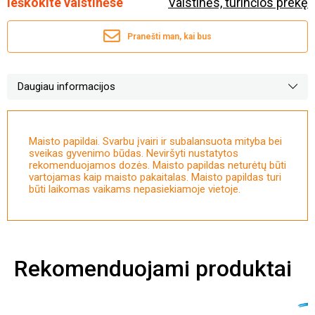
Ieškokite vaistinėse
Vaistinės, turinčios prekę
Pranešti man, kai bus
Daugiau informacijos
Maisto papildai. Svarbu įvairi ir subalansuota mityba bei
sveikas gyvenimo būdas. Neviršyti nustatytos
rekomenduojamos dozės. Maisto papildas neturėtų būti
vartojamas kaip maisto pakaitalas. Maisto papildas turi
būti laikomas vaikams nepasiekiamoje vietoje.
Rekomenduojami produktai