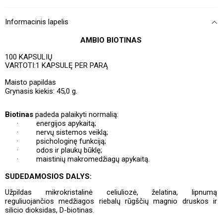
Informacinis lapelis
AMBIO BIOTINAS
100 KAPSULIŲ
VARTOTI:
1 KAPSULĘ PER PARĄ
Maisto papildas
Grynasis kiekis:
45,0
g.
Biotinas
padeda palaikyti normalią:
·
energijos apykaitą;
·
nervų sistemos veiklą;
·
psichologinę funkciją;
·
odos ir plaukų būklę;
·
maistinių makromedžiagų apykaitą.
SUDEDAMOSIOS DALYS:
Užpildas mikrokristalinė celiuliozė, želatina, lipnumą
reguliuojančios medžiagos riebalų rūgščių magnio druskos ir
silicio dioksidas, D-biotinas.