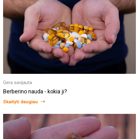
Gera savijauta
Berberino nauda - kokia ji?
Skaityti daugiau