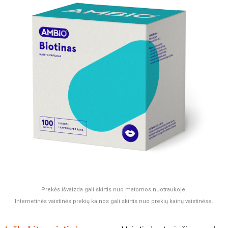
Prekės išvaizda gali skirtis nuo matomos nuotraukoje.
Internetinės vaistinės prekių kainos gali skirtis nuo prekių kainų vaistinėse.