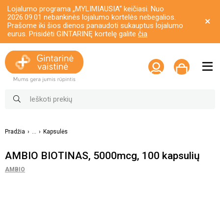
Lojalumo programa „MYLIMIAUSIA“ keičiasi. Nuo
2026.09.01 nebankinės lojalumo kortelės nebegalios.
Prašome iki šios dienos panaudoti sukauptus lojalumo
eurus. Prisidėti GINTARINĘ kortelę galite
čia
Pradžia
...
Kapsulės
AMBIO BIOTINAS, 5000mcg, 100 kapsulių
AMBIO