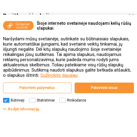
Pasiūlymai ir akcijos
Šioje interneto svetainėje naudojami kelių rūšių
slapukai.
Vakcinavimo tvarka ir taisyklės
Naršydami mūsų svetainėje, sutinkate su būtinaisiais slapukais,
Kontaktai ir Karjera
kurie automatiškai įjungiami, kad svetainė veiktų tinkamai, jų
išjungti negalite. Dėl kitų slapukų naudojimo šioje svetainėje
reikalingas jūsų sutikimas. Tai apima slapukus, naudojamus
Taisyklės ir politika
reklamų personalizavimui, kurie padeda mums rodyti jums
aktualesnius skelbimus. Toliau pateikiame visų rūšių slapukų
apibūdinimus. Sutikimą naudoti slapukus galite betkada atšaukti,
o slapukus ištrinti.
Sužinokite daugiau
Valstybinė vaistų kontrolės tarnyba
Patvirtinti pažymėtus
Patvirtinti visus
prie Lietuvos Respublikos sveikatos apsaugos ministerijos
Studentų g. 45A, 08107 Vilnius | +370 5 263 9264
www.vvkt.lt | vvkt@vvkt.lt
Būtinieji
Statistiniai
Rinkodaros
Rodyti informaciją
© Gintarinė vaistinė