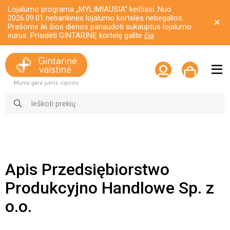
Lojalumo programa „MYLIMIAUSIA“ keičiasi. Nuo
2026.09.01 nebankinės lojalumo kortelės nebegalios.
Prašome iki šios dienos panaudoti sukauptus lojalumo
eurus. Prisidėti GINTARINĘ kortelę galite
čia
Apis Przedsiębiorstwo
Produkcyjno Handlowe Sp. z
o.o.