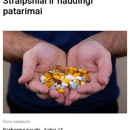
Straipsniai ir naudingi
patarimai
Gera savijauta
Berberino nauda - kokia ji?