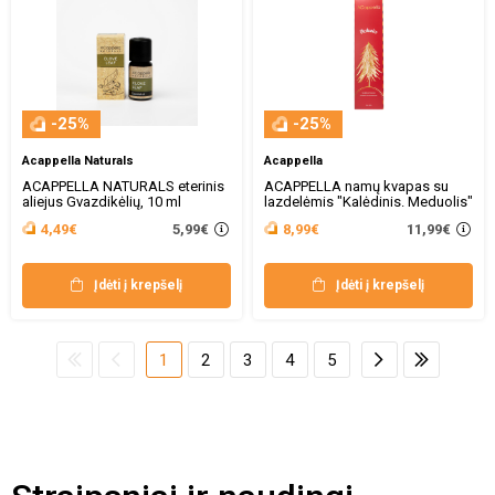
-25%
-25%
Acappella Naturals
Acappella
ACAPPELLA NATURALS eterinis
ACAPPELLA namų kvapas su
aliejus Gvazdikėlių, 10 ml
lazdelėmis "Kalėdinis. Meduolis"
5,99€
11,99€
4,49€
8,99€
Įdėti į krepšelį
Įdėti į krepšelį
1
2
3
4
5