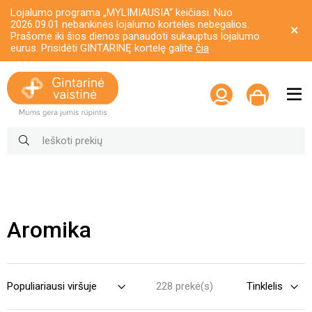
Lojalumo programa „MYLIMIAUSIA“ keičiasi. Nuo
2026.09.01 nebankinės lojalumo kortelės nebegalios.
Prašome iki šios dienos panaudoti sukauptus lojalumo
eurus. Prisidėti GINTARINĘ kortelę galite
čia
Aromika
228 prekė(s)