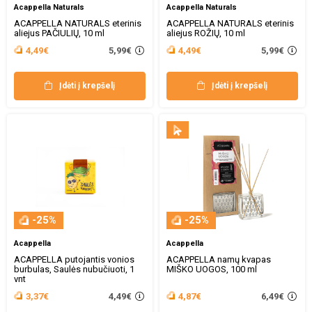
Acappella Naturals
Acappella Naturals
ACAPPELLA NATURALS eterinis
ACAPPELLA NATURALS eterinis
aliejus PAČIULIŲ, 10 ml
aliejus ROŽIŲ, 10 ml
5,99€
5,99€
4,49€
4,49€
Įdėti į krepšelį
Įdėti į krepšelį
-25%
-25%
Acappella
Acappella
ACAPPELLA putojantis vonios
ACAPPELLA namų kvapas
burbulas, Saulės nubučiuoti, 1
MIŠKO UOGOS, 100 ml
vnt
4,49€
6,49€
3,37€
4,87€