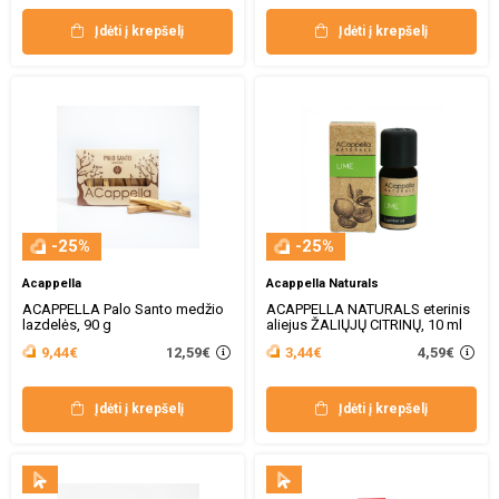
Įdėti į krepšelį
Įdėti į krepšelį
-25%
-25%
Acappella
Acappella Naturals
ACAPPELLA Palo Santo medžio
ACAPPELLA NATURALS eterinis
lazdelės, 90 g
aliejus ŽALIŲJŲ CITRINŲ, 10 ml
12,59€
4,59€
9,44€
3,44€
Įdėti į krepšelį
Įdėti į krepšelį