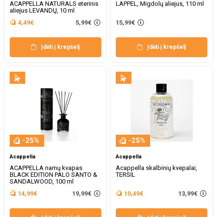
ACAPPELLA NATURALS eterinis
LAPPEL, Migdolų aliejus, 110 ml
aliejus LEVANDŲ, 10 ml
5,99€
4,49€
15,99€
Įdėti į krepšelį
Įdėti į krepšelį
-25%
-25%
Acappella
Acappella
ACAPPELLA namų kvapas
Acappella skalbinių kvepalai,
BLACK EDITION PALO SANTO &
TERSIL
SANDALWOOD, 100 ml
19,99€
13,99€
14,99€
10,49€