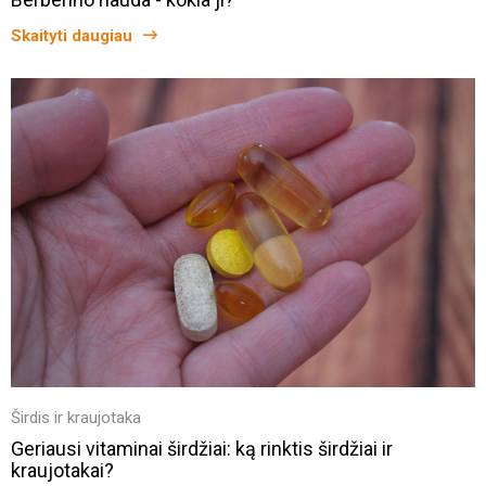
Skaityti daugiau
Širdis ir kraujotaka
Geriausi vitaminai širdžiai: ką rinktis širdžiai ir
kraujotakai?