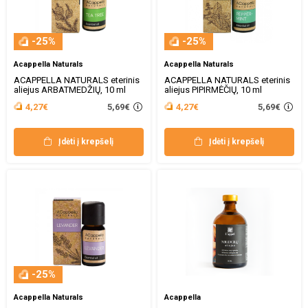
-25%
-25%
Acappella Naturals
Acappella Naturals
ACAPPELLA NATURALS eterinis
ACAPPELLA NATURALS eterinis
aliejus ARBATMEDŽIŲ, 10 ml
aliejus PIPIRMĖČIŲ, 10 ml
5,69€
5,69€
4,27€
4,27€
Įdėti į krepšelį
Įdėti į krepšelį
-25%
Acappella Naturals
Acappella