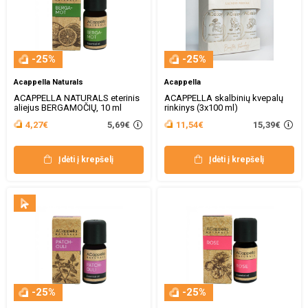
-25%
-25%
Acappella Naturals
Acappella
ACAPPELLA NATURALS eterinis
ACAPPELLA skalbinių kvepalų
aliejus BERGAMOČIŲ, 10 ml
rinkinys (3x100 ml)
5,69€
15,39€
4,27€
11,54€
Įdėti į krepšelį
Įdėti į krepšelį
-25%
-25%