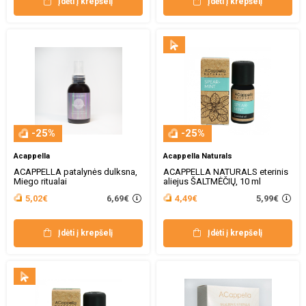
Įdėti į krepšelį
Įdėti į krepšelį
-25%
-25%
Acappella
Acappella Naturals
ACAPPELLA patalynės dulksna,
ACAPPELLA NATURALS eterinis
Miego ritualai
aliejus ŠALTMĖČIŲ, 10 ml
6,69€
5,99€
5,02€
4,49€
Įdėti į krepšelį
Įdėti į krepšelį