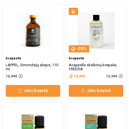
-25%
Acappella
Acappella
LAPPEL, Simondsijų aliejus, 110
Acappella skalbinių kvepalai,
ml
FREESIA
13,99€
10,99€
10,49€
Įdėti į krepšelį
Įdėti į krepšelį