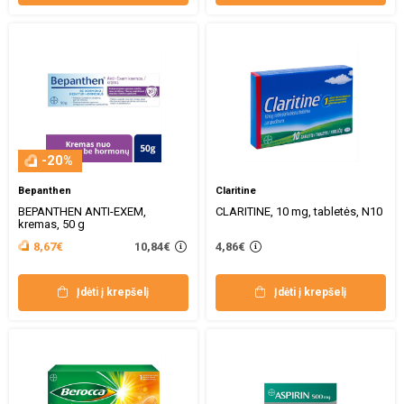
-20%
Bepanthen
Claritine
BEPANTHEN ANTI-EXEM,
CLARITINE, 10 mg, tabletės, N10
kremas, 50 g
10,84€
8,67€
4,86€
Įdėti į krepšelį
Įdėti į krepšelį