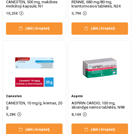
CANESTEN, 500 mg, makšties
RENNIE, 680 mg/80 mg,
minkštoji kapsulė, N1
kramtomosios tabletės, N24
10,25€
3,79€
Įdėti į krepšelį
Įdėti į krepšelį
Canesten
Aspirin
CANESTEN, 10 mg/g, kremas, 20
ASPIRIN CARDIO, 100 mg,
g
skrandyje neirios tabletės, N98
5,28€
8,14€
Įdėti į krepšelį
Įdėti į krepšelį