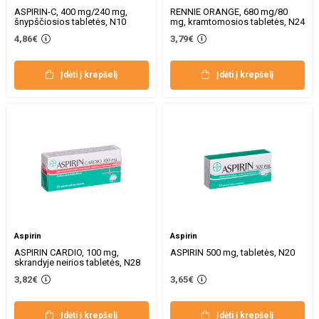
ASPIRIN-C, 400 mg/240 mg,
RENNIE ORANGE, 680 mg/80
šnypščiosios tabletės, N10
mg, kramtomosios tabletės, N24
4,86€
3,79€
Įdėti į krepšelį
Įdėti į krepšelį
Aspirin
Aspirin
ASPIRIN CARDIO, 100 mg,
ASPIRIN 500 mg, tabletės, N20
skrandyje neirios tabletės, N28
3,82€
3,65€
Įdėti į krepšelį
Įdėti į krepšelį