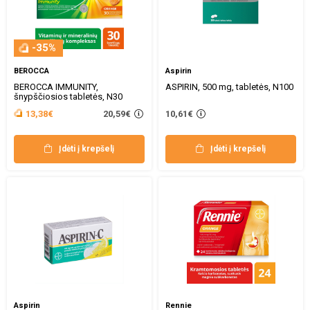
-35%
BEROCCA
Aspirin
BEROCCA IMMUNITY,
ASPIRIN, 500 mg, tabletės, N100
šnypščiosios tabletės, N30
20,59€
13,38€
10,61€
Įdėti į krepšelį
Įdėti į krepšelį
Aspirin
Rennie