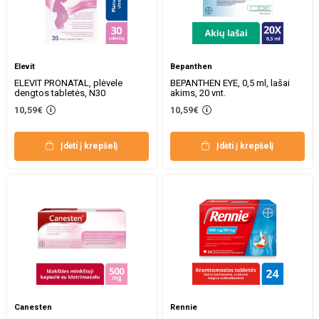
Elevit
Bepanthen
ELEVIT PRONATAL, plėvele
BEPANTHEN EYE, 0,5 ml, lašai
dengtos tabletės, N30
akims, 20 vnt.
10,59€
10,59€
Įdėti į krepšelį
Įdėti į krepšelį
Canesten
Rennie