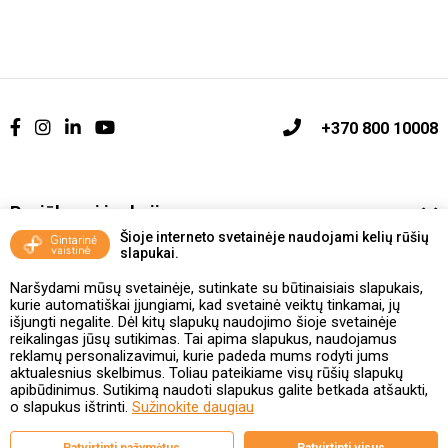
+370 800 10008
Pasiūlymai ir akcijos
Šioje interneto svetainėje naudojami kelių rūšių
slapukai.
Vakcinavimo tvarka ir taisyklės
Naršydami mūsų svetainėje, sutinkate su būtinaisiais slapukais,
Kontaktai ir Karjera
kurie automatiškai įjungiami, kad svetainė veiktų tinkamai, jų
išjungti negalite. Dėl kitų slapukų naudojimo šioje svetainėje
reikalingas jūsų sutikimas. Tai apima slapukus, naudojamus
Taisyklės ir politika
reklamų personalizavimui, kurie padeda mums rodyti jums
aktualesnius skelbimus. Toliau pateikiame visų rūšių slapukų
apibūdinimus. Sutikimą naudoti slapukus galite betkada atšaukti,
o slapukus ištrinti.
Sužinokite daugiau
Valstybinė vaistų kontrolės tarnyba