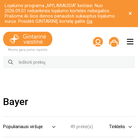
Lojalumo programa „MYLIMIAUSIA“ keičiasi. Nuo
2026.09.01 nebankinės lojalumo kortelės nebegalios.
Prašome iki šios dienos panaudoti sukauptus lojalumo
eurus. Prisidėti GINTARINĘ kortelę galite
čia
Bayer
49 prekė(s)