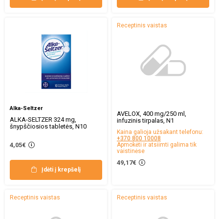
Receptinis vaistas
Alka-Seltzer
AVELOX, 400 mg/250 ml,
ALKA-SELTZER 324 mg,
infuzinis tirpalas, N1
šnypščiosios tabletės, N10
Kaina galioja užsakant telefonu:
+370 800 10008
4,05€
Apmokėti ir atsiimti galima tik
vaistinėse
49,17€
Įdėti į krepšelį
Receptinis vaistas
Receptinis vaistas